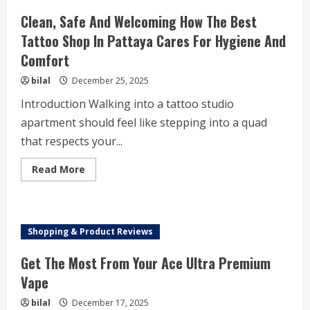
Clean, Safe And Welcoming How The Best
Tattoo Shop In Pattaya Cares For Hygiene And
Comfort
bilal
December 25, 2025
Introduction Walking into a tattoo studio
apartment should feel like stepping into a quad
that respects your...
Read
Read More
more
about
Clean,
Safe
And
Welcoming
Shopping & Product Reviews
How
The
Best
Get The Most From Your Ace Ultra Premium
Tattoo
Shop
Vape
In
Pattaya
bilal
December 17, 2025
Cares