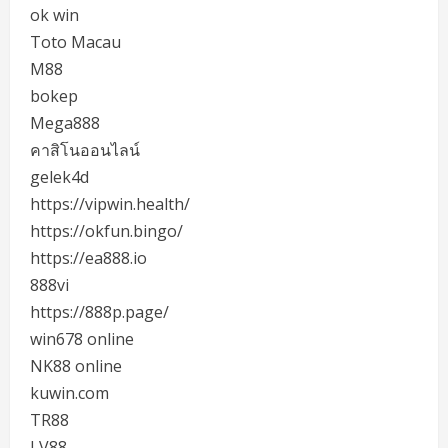
ok win
Toto Macau
M88
bokep
Mega888
คาสิโนออนไลน์
gelek4d
https://vipwin.health/
https://okfun.bingo/
https://ea888.io
888vi
https://888p.page/
win678 online
NK88 online
kuwin.com
TR88
LV88