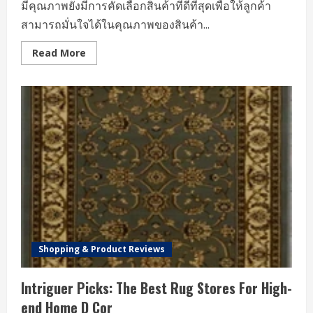
มีคุณภาพยังมีการคัดเลือกสินค้าที่ดีที่สุดเพื่อให้ลูกค้า
สามารถมั่นใจได้ในคุณภาพของสินค้า...
Read
Read More
more
about
ร้า
นพ
อต
คุณภาพ
สูง
พร้อม
บริการ
จัด
ส่ง
ด่วน
ถึง
มือ
คุณ
Shopping & Product Reviews
Intriguer Picks: The Best Rug Stores For High-
end Home D Cor