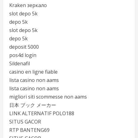
Kraken зеркало
slot depo 5k
depo 5k
slot depo 5k
depo 5k
deposit 5000
pos4d login
Sildenafil
casino en ligne fiable
lista casino non aams
lista casino non aams
migliori siti scommesse non aams
日本 ブック メーカー
LINK ALTERNATIF POLO188
SITUS GACOR
RTP BANTENG69