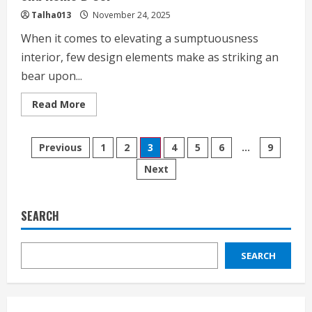
Talha013
November 24, 2025
When it comes to elevating a sumptuousness
interior, few design elements make as striking an
bear upon...
Read
Read More
more
about
Intriguer
Posts
Picks:
Previous
1
2
3
4
5
6
…
9
The
Best
Next
pagination
Rug
Stores
For
High-
end
SEARCH
Home
D
Cor
SEARCH