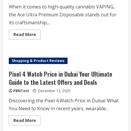
For
Hygiene
When it comes to high-quality cannabis VAPING,
And
Comfort
the Ace Ultra Premium Disposable stands out for
its craftsmanship,...
Read
Read More
more
about
Get
The
Most
From
Shopping & Product Reviews
Your
Ace
Ultra
Pixel 4 Watch Price in Dubai Your Ultimate
Premium
Vape
Guide to the Latest Offers and Deals
PBNTool
December 12, 2025
Discovering the Pixel 4 Watch Price in Dubai: What
You Need to Know In recent years, wearable...
Read
Read More
more
about