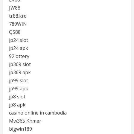
JW88
tr88.krd
789WIN
QS88
jp24 slot
jp24 apk
92lottery
jp369 slot
jp369 apk
jp99 slot
jp99 apk
jp8 slot
jp8 apk
casino online in cambodia
Mw365 Khmer
bigwin189