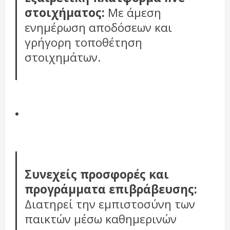
στοιχήματος:
Με άμεση
ενημέρωση αποδόσεων και
γρήγορη τοποθέτηση
στοιχημάτων.
Συνεχείς προσφορές και
προγράμματα επιβράβευσης:
Διατηρεί την εμπιστοσύνη των
παικτών μέσω καθημερινών