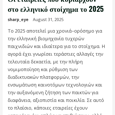
στο ελληνικό στοίχημα το 2025
sharp_eye
August 31, 2025
Το 2025 αποτελεί μια χρονιά–ορόσημο για
την ελληνική βιομηχανία τυχερών
παιχνιδιών και ιδιαίτερα για το στοίχημα. Η
αγορά έχει γνωρίσει τεράστιες αλλαγές την
τελευταία δεκαετία, με την πλήρη
νομιμοποίηση και ρύθμιση των
διαδικτυακών πλατφορμών, την
ενσωμάτωση καινοτόμων τεχνολογιών και
την αυξανόμενη ζήτηση των παικτών για
διαφάνεια, αξιοπιστία και ποικιλία. Σε αυτό
το πλαίσιο, κάποιες εταιρείες έχουν