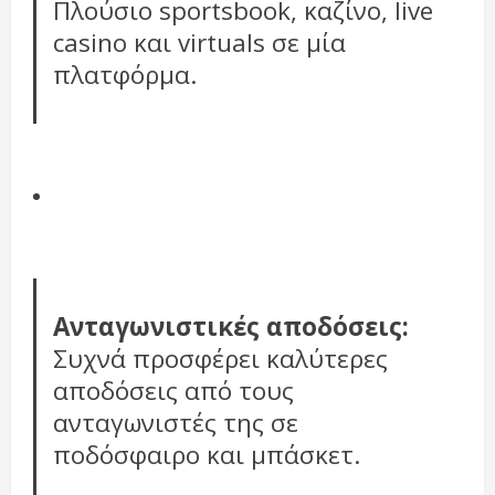
Πλούσιο sportsbook, καζίνο, live
casino και virtuals σε μία
πλατφόρμα.
Ανταγωνιστικές αποδόσεις:
Συχνά προσφέρει καλύτερες
αποδόσεις από τους
ανταγωνιστές της σε
ποδόσφαιρο και μπάσκετ.