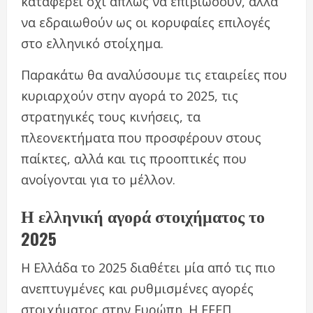
καταφέρει όχι απλώς να επιβιώσουν, αλλά
να εδραιωθούν ως οι κορυφαίες επιλογές
στο ελληνικό στοίχημα.
Παρακάτω θα αναλύσουμε τις εταιρείες που
κυριαρχούν στην αγορά το 2025, τις
στρατηγικές τους κινήσεις, τα
πλεονεκτήματα που προσφέρουν στους
παίκτες, αλλά και τις προοπτικές που
ανοίγονται για το μέλλον.
Η ελληνική αγορά στοιχήματος το
2025
Η Ελλάδα το 2025 διαθέτει μία από τις πιο
ανεπτυγμένες και ρυθμισμένες αγορές
στοιχήματος στην Ευρώπη. Η ΕΕΕΠ