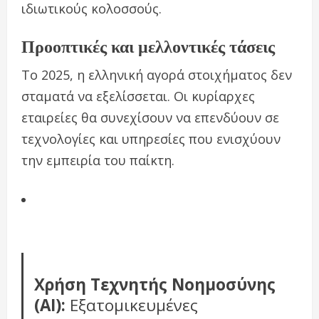
ιδιωτικούς κολοσσούς.
Προοπτικές και μελλοντικές τάσεις
Το 2025, η ελληνική αγορά στοιχήματος δεν
σταματά να εξελίσσεται. Οι κυρίαρχες
εταιρείες θα συνεχίσουν να επενδύουν σε
τεχνολογίες και υπηρεσίες που ενισχύουν
την εμπειρία του παίκτη.
Χρήση Τεχνητής Νοημοσύνης
(AI):
Εξατομικευμένες