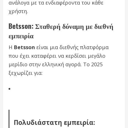
ανάλογα με τα ενδιαφέροντα του κάθε
χρήστη.
Betsson: Σταθερή δύναμη με διεθνή
εμπειρία
Η
Betsson
είναι μια διεθνής πλατφόρμα
που έχει καταφέρει να κερδίσει μεγάλο
μερίδιο στην ελληνική αγορά. Το 2025
ξεχωρίζει για:
Πολυδιάστατη εμπειρία: