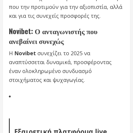
που την προτιμούν για την αξιοπιστία, αλλά
και για τις συνεχείς προσφορές της.
Novibet: Ο ανταγωνιστής που
ανεβαίνει συνεχώς
Η
Novibet
συνεχίζει το 2025 να
αναπτύσσεται δυναμικά, προσφέροντας
έναν ολοκληρωμένο συνδυασμό
στοιχήματος και ψυχαγωγίας.
Εξαιρετική πλατφόρμα live