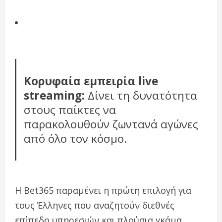
Κορυφαία εμπειρία live
streaming:
Δίνει τη δυνατότητα
στους παίκτες να
παρακολουθούν ζωντανά αγώνες
από όλο τον κόσμο.
Η Bet365 παραμένει η πρώτη επιλογή για
τους Έλληνες που αναζητούν διεθνές
επίπεδο υπηρεσιών και πλούσια γκάμα