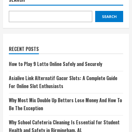
SEARCH
RECENT POSTS
How to Play 9 Lotto Online Safely and Securely
Asialive Link Alternatif Gacor Slots: A Complete Guide
For Online Slot Enthusiasts
Why Most Mix Double Up Bettors Lose Money And How To
Be The Exception
Why School Cafeteria Cleaning Is Essential for Student
Health and Safety in Birmingham, AL