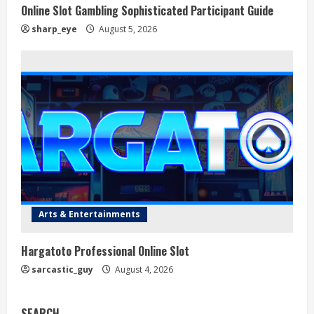
Online Slot Gambling Sophisticated Participant Guide
sharp_eye
August 5, 2026
Arts & Entertainments
Hargatoto Professional Online Slot
sarcastic_guy
August 4, 2026
SEARCH