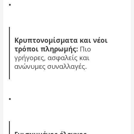
Κρυπτονομίσματα και νέοι
τρόποι πληρωμής:
Πιο
γρήγορες, ασφαλείς και
ανώνυμες συναλλαγές.