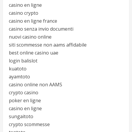
casino en ligne
casino crypto
casino en ligne france
casino senza invio documenti
nuovi casino online
siti scommesse non aams affidabile
best online casino uae
login balislot
kuatoto
ayamtoto
casino online non AAMS
crypto casino
poker en ligne
casino en ligne
sungaitoto
crypto scommesse