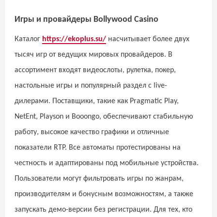
Игры и провайдеры Bollywood Casino
Каталог
https://ekoplus.su/
насчитывает более двух
тысяч игр от ведущих мировых провайдеров. В
ассортимент входят видеослоты, рулетка, покер,
настольные игры и популярный раздел с live-
дилерами. Поставщики, такие как Pragmatic Play,
NetEnt, Playson и Booongo, обеспечивают стабильную
работу, высокое качество графики и отличные
показатели RTP. Все автоматы протестированы на
честность и адаптированы под мобильные устройства.
Пользователи могут фильтровать игры по жанрам,
производителям и бонусным возможностям, а также
запускать демо-версии без регистрации. Для тех, кто