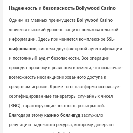
Надежность и безопасность Bollywood Casino
Одним из главных преимуществ
Bollywood Casino
является высокий уровень защиты пользовательской
информации. Здесь применяется комплексное
SSL-
шифрование
, система двухфакторной аутентификации
и постоянный аудит безопасности. Все операции
проходят проверку в реальном времени, что исключает
возможность несанкционированного доступа к
средствам игроков. Кроме того, платформа использует
сертифицированные генераторы случайных чисел
(RNG), гарантирующие честность розыгрышей.
Благодаря этому
казино болливуд
заслужило
репутацию надежного ресурса, которому доверяют