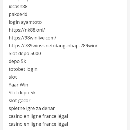
idcash88
pakde4d
login ayamtoto
https://nk88.onl/
https://98winlive.com/
https://789winss.net/dang-nhap-789win/
Slot depo 5000
depo 5k
totobet login
slot
Yaar Win
Slot depo 5k
slot gacor
spletne igre za denar
casino en ligne france légal
casino en ligne france légal