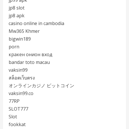
jp99 apk
jp8 slot
jp8 apk
casino online in cambodia
Mw365 Khmer
bigwin189
porn
кракен онион вход
bandar toto macau
vaksin99
สล็อตเว็บตรง
オンラインカジノ ビットコイン
vaksin99.co
77RP
SLOT777
Slot
fookkat