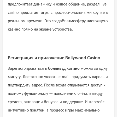
предпочитает динамику и живое общение, раздел live
casino предлагает игры с профессиональными крупье в
реальном времени. Это создаёт атмосферу настоящего
казино прямо на экране устройства.
Регистрация и приложение Bollywood Casino
Зарегистрироваться в
болливуд казино
можно за одну
минуту. Достаточно указать e-mail, придумать пароль и
подтвердить адрес. После входа открывается доступ к
полному функционалу — пополнению счёта, выводу
средств, активации бонусов и поддержке. Интерфейс
интуитивно понятен, а процесс игры максимально