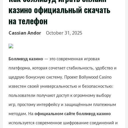
казино официальный скачать
на телефон
Cassian Andor
October 31, 2025
Болливуд казино
— это современная игровая
платформа, которая сочетает стабильность, удобство и
щедрую бонусную систему. Проект Bollywood Casino
известен своей универсальностью и безопасностью:
пользователи получают доступ к огромному выбору
игр, простому интерфейсу и защищённым платежным
методам. На
официальном сайте болливуд казино
используется современное шифрование соединений и