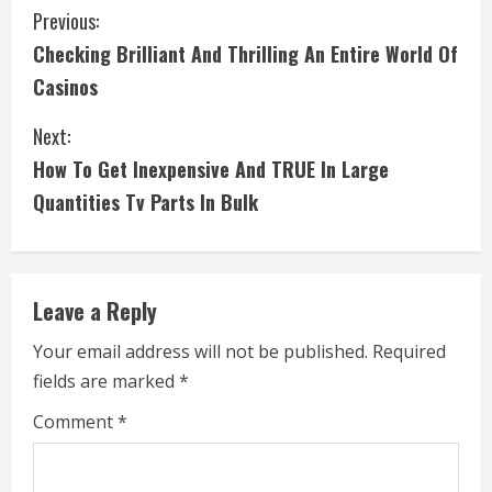
C
Previous:
Checking Brilliant And Thrilling An Entire World Of
o
Casinos
n
Next:
t
How To Get Inexpensive And TRUE In Large
i
Quantities Tv Parts In Bulk
n
u
Leave a Reply
e
Your email address will not be published.
Required
fields are marked
*
R
Comment
*
e
a