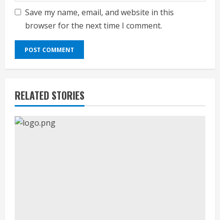
Save my name, email, and website in this
browser for the next time I comment.
RELATED STORIES