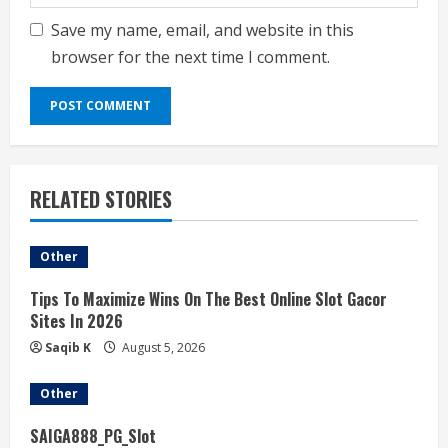
Save my name, email, and website in this
browser for the next time I comment.
RELATED STORIES
Other
Tips To Maximize Wins On The Best Online Slot Gacor
Sites In 2026
Saqib K
August 5, 2026
Other
SAIGA888_PG_Slot