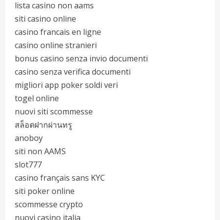
lista casino non aams
siti casino online
casino francais en ligne
casino online stranieri
bonus casino senza invio documenti
casino senza verifica documenti
migliori app poker soldi veri
togel online
nuovi siti scommesse
สล็อตฝากผ่านทรู
anoboy
siti non AAMS
slot777
casino français sans KYC
siti poker online
scommesse crypto
nuovi casino italia