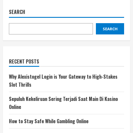
SEARCH
SEARCH
RECENT POSTS
Why Alexistogel Login is Your Gateway to High-Stakes
Slot Thrills
Sepuluh Kekeliruan Sering Terjadi Saat Main Di Kasino
Online
How to Stay Safe While Gambling Online