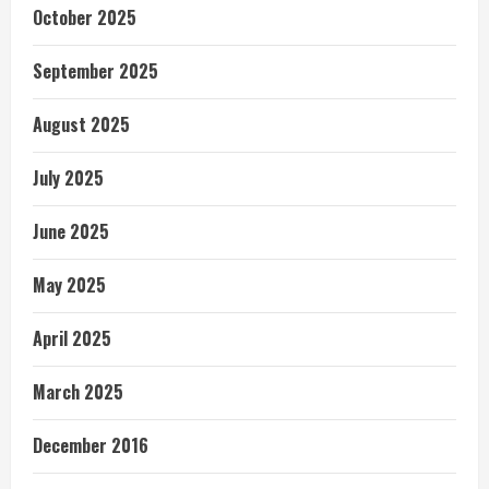
October 2025
September 2025
August 2025
July 2025
June 2025
May 2025
April 2025
March 2025
December 2016