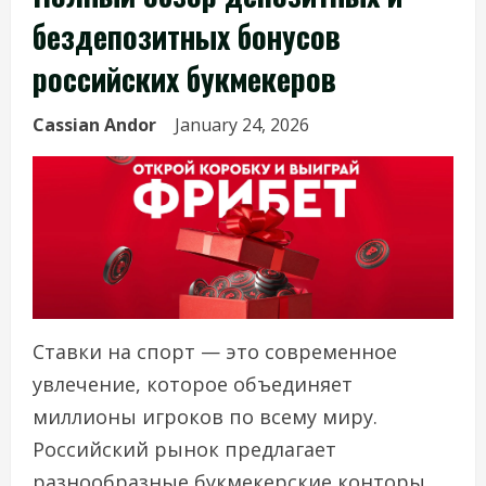
бездепозитных бонусов
российских букмекеров
Cassian Andor
January 24, 2026
Ставки на спорт — это современное
увлечение, которое объединяет
миллионы игроков по всему миру.
Российский рынок предлагает
разнообразные букмекерские конторы,