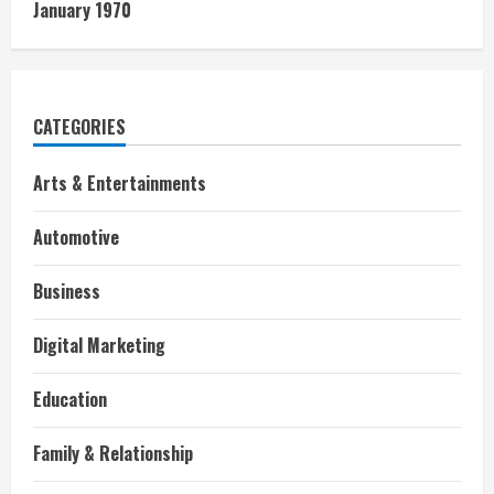
January 1970
CATEGORIES
Arts & Entertainments
Automotive
Business
Digital Marketing
Education
Family & Relationship