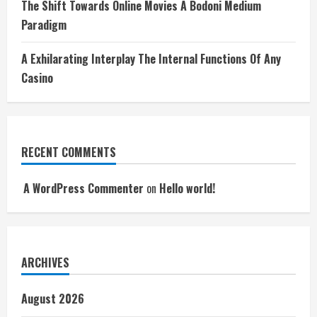
The Shift Towards Online Movies A Bodoni Medium
Paradigm
A Exhilarating Interplay The Internal Functions Of Any
Casino
RECENT COMMENTS
A WordPress Commenter
on
Hello world!
ARCHIVES
August 2026