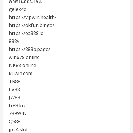
คาสิโนออนไลน์
gelek4d
https://vipwin.health/
https://okfun.bingo/
https://ea888.io
888vi
https://888p.page/
win678 online
NK88 online
kuwin.com
TR88
LV88
JW88
tr88.krd
789WIN
QS88
jp24 slot