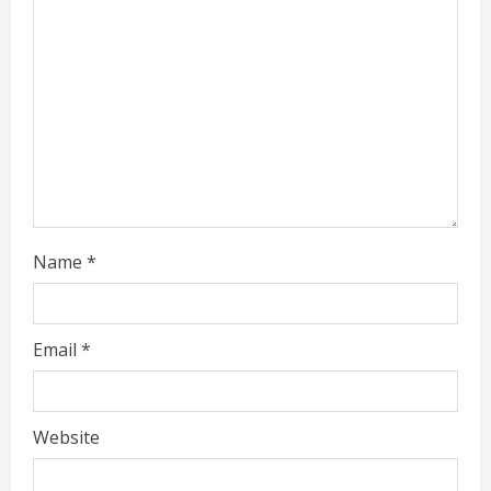
a
d
i
n
g
Name
*
Email
*
Website