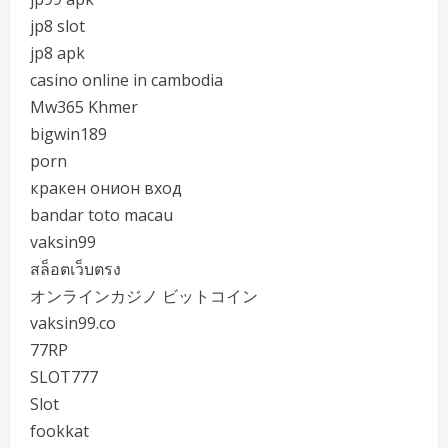
jp8 slot
jp8 apk
casino online in cambodia
Mw365 Khmer
bigwin189
porn
кракен онион вход
bandar toto macau
vaksin99
สล็อตเว็บตรง
オンラインカジノ ビットコイン
vaksin99.co
77RP
SLOT777
Slot
fookkat