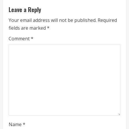
n
Leave a Reply
u
Your email address will not be published.
Required
e
fields are marked
*
R
Comment
*
e
a
d
i
n
g
Name
*