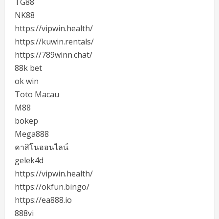
TG88
NK88
https://vipwin.health/
https://kuwin.rentals/
https://789winn.chat/
88k bet
ok win
Toto Macau
M88
bokep
Mega888
คาสิโนออนไลน์
gelek4d
https://vipwin.health/
https://okfun.bingo/
https://ea888.io
888vi