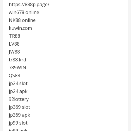
https://888p.page/
win678 online
NK88 online
kuwin.com
TR88
LV88
JW88
tr88.krd
789WIN
QS88
jp24 slot
jp24 apk
92lottery
jp369 slot
jp369 apk
jp99 slot
jp99 apk