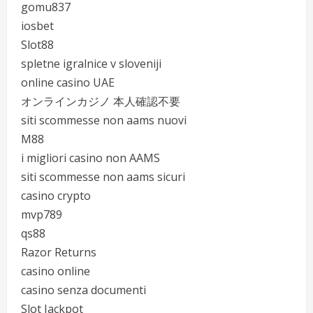
gomu837
iosbet
Slot88
spletne igralnice v sloveniji
online casino UAE
オンラインカジノ 本人確認不要
siti scommesse non aams nuovi
M88
i migliori casino non AAMS
siti scommesse non aams sicuri
casino crypto
mvp789
qs88
Razor Returns
casino online
casino senza documenti
Slot Jackpot