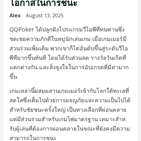
โอกาสในการชนะ
Alex
August 13, 2025
QQPoker ได้ปลูกฝังโปรแกรมวีไอพีที่ทนทานซึ่ง
ชดเชยความภักดีในหมู่นักเล่นเกม เมื่อเกมเมอร์มี
ส่วนร่วมเพิ่มเติม พวกเขาก็ไต่อันดับขึ้นสู่ระดับวีไอ
พีที่มากขึ้นทันที โดยได้รับส่วนลด รางวัลวันเกิดที่
แตกต่างกัน และสิ่งจูงใจในการอัปเกรดที่มีค่ามาก
ขึ้น
เกมเหล่านี้ผสมผสานเกมเมอร์เข้ากับโลกใต้ทะเลที่
สดใสซึ่งเต็มไปด้วยการผจญภัยและความเป็นไปได้
สําหรับชัยชนะครั้งใหญ่ เป็นทางเลือกที่ผ่อนคลาย
แต่มีส่วนร่วมสําหรับเกมไพ่มาตรฐาน เหมาะสําห
รับผู้เล่นที่ต้องการผ่อนคลายในขณะที่ยังคงมีความ
สามารถในการชนะ