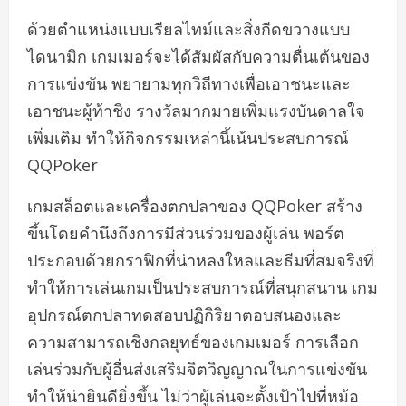
ด้วยตําแหน่งแบบเรียลไทม์และสิ่งกีดขวางแบบ
ไดนามิก เกมเมอร์จะได้สัมผัสกับความตื่นเต้นของ
การแข่งขัน พยายามทุกวิถีทางเพื่อเอาชนะและ
เอาชนะผู้ท้าชิง รางวัลมากมายเพิ่มแรงบันดาลใจ
เพิ่มเติม ทําให้กิจกรรมเหล่านี้เน้นประสบการณ์
QQPoker
เกมสล็อตและเครื่องตกปลาของ QQPoker สร้าง
ขึ้นโดยคํานึงถึงการมีส่วนร่วมของผู้เล่น พอร์ต
ประกอบด้วยกราฟิกที่น่าหลงใหลและธีมที่สมจริงที่
ทําให้การเล่นเกมเป็นประสบการณ์ที่สนุกสนาน เกม
อุปกรณ์ตกปลาทดสอบปฏิกิริยาตอบสนองและ
ความสามารถเชิงกลยุทธ์ของเกมเมอร์ การเลือก
เล่นร่วมกับผู้อื่นส่งเสริมจิตวิญญาณในการแข่งขัน
ทําให้น่ายินดียิ่งขึ้น ไม่ว่าผู้เล่นจะตั้งเป้าไปที่หม้อ