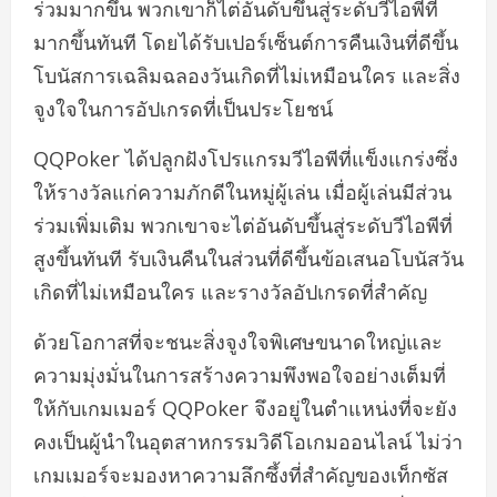
ร่วมมากขึ้น พวกเขาก็ไต่อันดับขึ้นสู่ระดับวีไอพีที่
มากขึ้นทันที โดยได้รับเปอร์เซ็นต์การคืนเงินที่ดีขึ้น
โบนัสการเฉลิมฉลองวันเกิดที่ไม่เหมือนใคร และสิ่ง
จูงใจในการอัปเกรดที่เป็นประโยชน์
QQPoker ได้ปลูกฝังโปรแกรมวีไอพีที่แข็งแกร่งซึ่ง
ให้รางวัลแก่ความภักดีในหมู่ผู้เล่น เมื่อผู้เล่นมีส่วน
ร่วมเพิ่มเติม พวกเขาจะไต่อันดับขึ้นสู่ระดับวีไอพีที่
สูงขึ้นทันที รับเงินคืนในส่วนที่ดีขึ้นข้อเสนอโบนัสวัน
เกิดที่ไม่เหมือนใคร และรางวัลอัปเกรดที่สําคัญ
ด้วยโอกาสที่จะชนะสิ่งจูงใจพิเศษขนาดใหญ่และ
ความมุ่งมั่นในการสร้างความพึงพอใจอย่างเต็มที่
ให้กับเกมเมอร์ QQPoker จึงอยู่ในตําแหน่งที่จะยัง
คงเป็นผู้นําในอุตสาหกรรมวิดีโอเกมออนไลน์ ไม่ว่า
เกมเมอร์จะมองหาความลึกซึ้งที่สําคัญของเท็กซัส