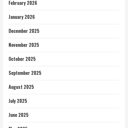
February 2026
January 2026
December 2025
November 2025
October 2025
September 2025
August 2025
July 2025
June 2025