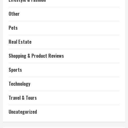
Other
Pets
Real Estate
Shopping & Product Reviews
Sports
Technology
Travel & Tours
Uncategorized