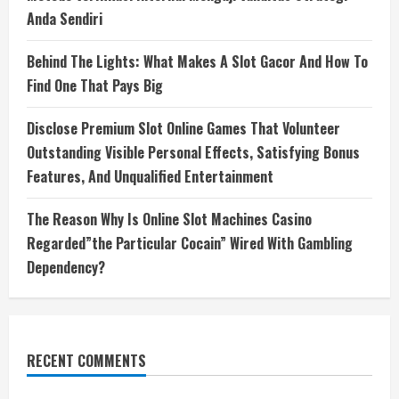
Anda Sendiri
Behind The Lights: What Makes A Slot Gacor And How To
Find One That Pays Big
Disclose Premium Slot Online Games That Volunteer
Outstanding Visible Personal Effects, Satisfying Bonus
Features, And Unqualified Entertainment
The Reason Why Is Online Slot Machines Casino
Regarded”the Particular Cocain” Wired With Gambling
Dependency?
RECENT COMMENTS