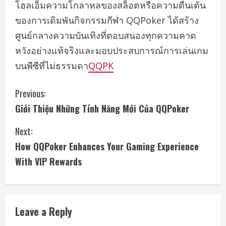
โฮลเอ็มความโกลาหลของสล็อตหรือความตื่นเต้น
ของการเดิมพันกิจกรรมกีฬา QQPoker ได้สร้าง
ศูนย์กลางความบันเทิงที่ตอบสนองทุกความคาด
หวังอย่างแท้จริงและมอบประสบการณ์การเล่นเกม
บนพีซีที่ไม่ธรรมดา
QQPK
C
Previous:
Giới Thiệu Những Tính Năng Mới Của QQPoker
o
Next:
n
How QQPoker Enhances Your Gaming Experience
t
With VIP Rewards
i
n
Leave a Reply
u