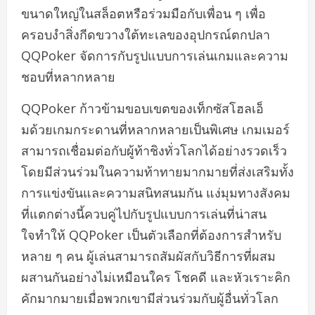
ขนาดใหญ่ในสล็อตหรือร่วมมือกับเพื่อน ๆ เพื่อ
ครอบงําสิ่งกีดขวางใต้ทะเลของอุปกรณ์ตกปลา
QQPoker จัดการกับรูปแบบการเล่นเกมและความ
ชอบที่หลากหลาย
QQPoker ก้าวข้ามขอบเขตของเท็กซัสโฮลเอ็
มด้วยเกมกระดานที่หลากหลายเป็นพิเศษ เกมเมอร์
สามารถเชื่อมต่อกับผู้ท้าชิงทั่วโลกได้อย่างรวดเร็ว
โดยมีส่วนร่วมในความท้าทายมากมายที่ส่งเสริมทั้ง
การแข่งขันและความสนิทสนมกัน แง่มุมทางสังคม
ที่แตกต่างนี้ควบคู่ไปกับรูปแบบการเล่นที่น่าสน
ใจทําให้ QQPoker เป็นตัวเลือกที่ต้องการสําหรับ
หลาย ๆ คน ผู้เล่นสามารถสัมผัสกับวิธีการที่ผสม
ผสานกันอย่างไม่เหมือนใคร โชคดี และหัวเราะคิก
คักมากมายเมื่อพวกเขามีส่วนร่วมกับผู้อื่นทั่วโลก