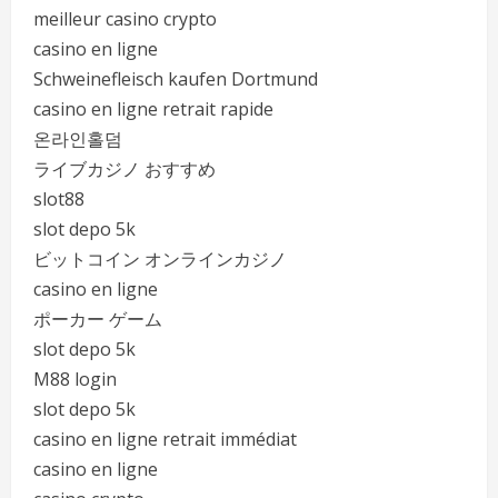
meilleur casino crypto
casino en ligne
Schweinefleisch kaufen Dortmund
casino en ligne retrait rapide
온라인홀덤
ライブカジノ おすすめ
slot88
slot depo 5k
ビットコイン オンラインカジノ
casino en ligne
ポーカー ゲーム
slot depo 5k
M88 login
slot depo 5k
casino en ligne retrait immédiat
casino en ligne