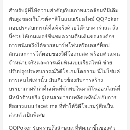
สําหรับผู้ที่ให้ความสําคัญกับสภาพแวดล้อมที่มีเดิม
พันสูงของเว็บไซต์คาสิโนแบบเรียลไทม์ QQPoker
มอบประสบการณ์ที่แท้จริงด้วยโต๊ะบาคาร่าสด สิ่ง
นี้ช่วยให้เกมเมอร์ชื่นชมความตื่นเต้นขององค์กร
การพนันจริงได้จากสมาร์ทโฟนหรือเดสก์ท็อป
ลักษณะการโต้ตอบของวิดีโอเกมสด พร้อมตัวแทน
จําหน่ายจริงและการเดิมพันแบบเรียลไทม์ ช่วย
ปรับปรุงประสบการณ์วิดีโอเกมโดยรวม นี่ไม่ใช่แค่
การเล่นไพ่เท่านั้น มันเกี่ยวข้องกับการสร้าง
บรรยากาศที่น่าตื่นเต้นที่มักพบในคาสิโนออนไลน์ที่
มีหน้าร้านจริง ผู้เล่นสามารถเพลิดเพลินไปกับการ
สื่อสารแบบ facetime ที่ทําให้วิดีโอเกมรู้สึกเป็น
ส่วนตัวเป็นพิเศษ
QQPoker รับทราบถึงลักษณะที่พัฒนาขึ้นของตัว