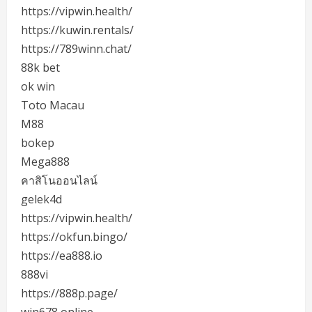
https://vipwin.health/
https://kuwin.rentals/
https://789winn.chat/
88k bet
ok win
Toto Macau
M88
bokep
Mega888
คาสิโนออนไลน์
gelek4d
https://vipwin.health/
https://okfun.bingo/
https://ea888.io
888vi
https://888p.page/