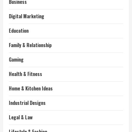
Business
Digital Marketing
Education
Family & Relationship
Gaming
Health & Fitness
Home & Kitchen Ideas
Industrial Designs
Legal & Law
Lifestyle & Fashion