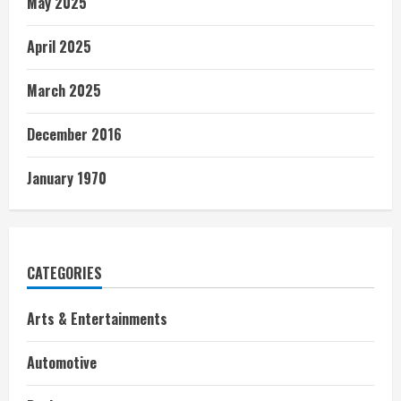
May 2025
April 2025
March 2025
December 2016
January 1970
CATEGORIES
Arts & Entertainments
Automotive