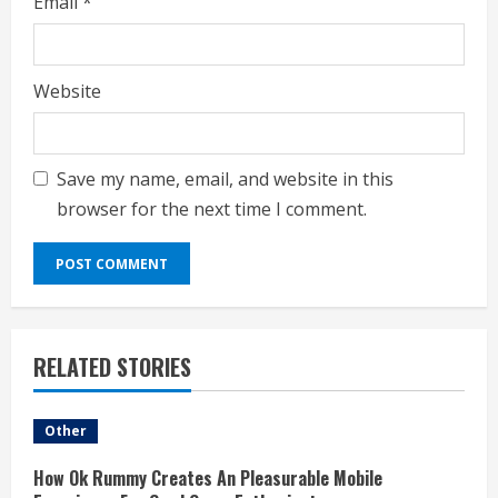
Email
*
Website
Save my name, email, and website in this
browser for the next time I comment.
RELATED STORIES
Other
How Ok Rummy Creates An Pleasurable Mobile