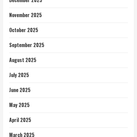
December 2025
November 2025
October 2025
September 2025
August 2025
July 2025
June 2025
May 2025
April 2025
March 2025