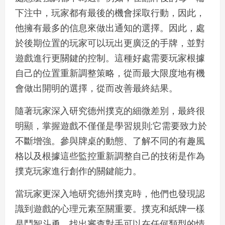
下注中，玩家都有最後的機會採取行動，因此，
他擁有最多的信息來做出通知的選擇。因此，處
於後期位置的玩家可以玩出更廣泛的手牌，並對
遊戲進行更關鍵的控制。這種好處需要玩家根據
自己的位置重新調整策略，從而最大限度地有機
會做出開明的選擇，從而改善最終結果。
隨著玩家深入研究德州撲克的細微差別，最終很
明顯，掌握遊戲不僅僅是學習規則;它需要致力於
不斷增強。參與牌桌的動態、了解不同的有趣風
格以及根據這些監控重新調整自己的技術是作為
撲克玩家進行創作的關鍵能力。
當玩家更深入地研究德州撲克時，他們也發現認
識到遊戲的心理元素至關重要。撲克和紙牌一樣
是鬥智斗勇，找出審查對手可以在任何類型的情