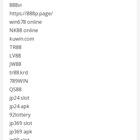
888vi
https://888p.page/
win678 online
NK88 online
kuwin.com
TR88
LV88
JW88
tr88.krd
789WIN
QS88
jp24 slot
jp24 apk
92lottery
jp369 slot
jp369 apk