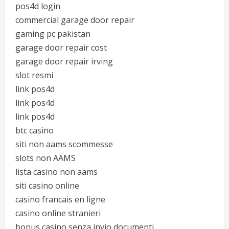
pos4d login
commercial garage door repair
gaming pc pakistan
garage door repair cost
garage door repair irving
slot resmi
link pos4d
link pos4d
link pos4d
btc casino
siti non aams scommesse
slots non AAMS
lista casino non aams
siti casino online
casino francais en ligne
casino online stranieri
bonus casino senza invio documenti