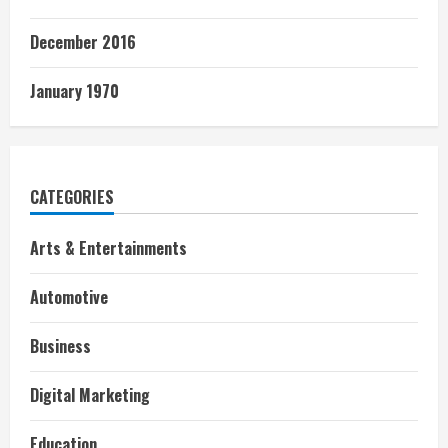
December 2016
January 1970
CATEGORIES
Arts & Entertainments
Automotive
Business
Digital Marketing
Education