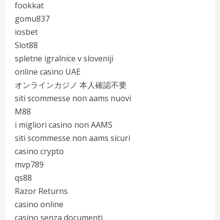
fookkat
gomu837
iosbet
Slot88
spletne igralnice v sloveniji
online casino UAE
オンラインカジノ 本人確認不要
siti scommesse non aams nuovi
M88
i migliori casino non AAMS
siti scommesse non aams sicuri
casino crypto
mvp789
qs88
Razor Returns
casino online
casino senza documenti