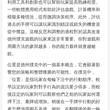
利用工具和創新也可以幫助玩家提高熟練程度。
一些軟體應用程式有助於評估遊戲、計算機率和
模擬多種情況，從而微調決策程序。此外，評估
過去的手牌可以讓玩家識別錯誤或錯失的機會並
從中獲益。這種反思和調整的過程對於認真改進
德州撲克遊戲的玩家來說非常重要。你對遊戲和
周圍方法的參與越多，你的能力最終就會越敏
銳。
位置是德州撲克中的一個基本概念，它會顯著影
響您的策略和整體獲勝的可能性。在撲克中，
「位置」是指玩家在每輪下注中的行動順序。較
早設定的玩家對對手行為的資訊要少得多，而較
後設定的玩家則可以觀察他們之前的玩家如何選
擇下注、棄牌或增加。稍後在一手牌中行動的好
處怎麼強調都不為過。例如，在翻牌後的每一輪