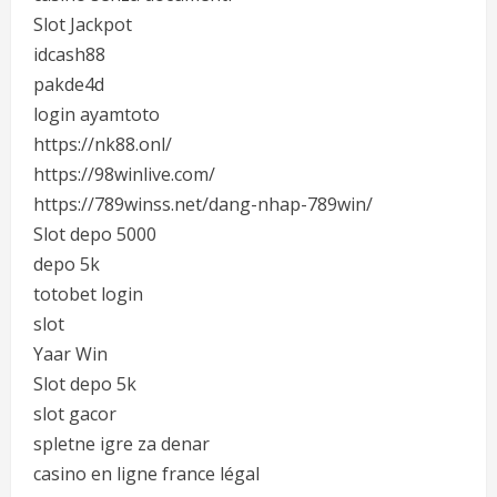
Slot Jackpot
idcash88
pakde4d
login ayamtoto
https://nk88.onl/
https://98winlive.com/
https://789winss.net/dang-nhap-789win/
Slot depo 5000
depo 5k
totobet login
slot
Yaar Win
Slot depo 5k
slot gacor
spletne igre za denar
casino en ligne france légal