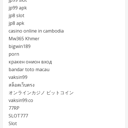
jp99 slot
jp99 apk
jp8 slot
jp8 apk
casino online in cambodia
Mw365 Khmer
bigwin189
porn
кракен онион вход
bandar toto macau
vaksin99
สล็อตเว็บตรง
オンラインカジノ ビットコイン
vaksin99.co
77RP
SLOT777
Slot