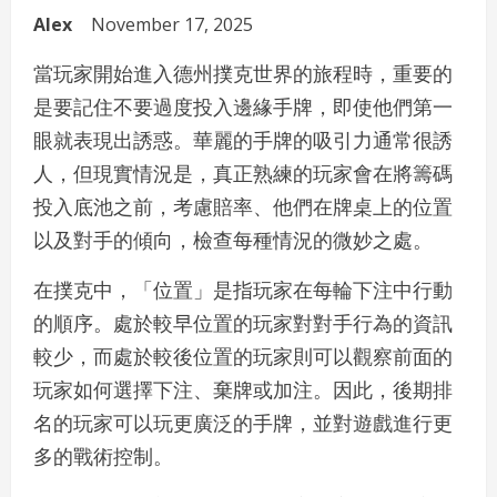
Alex
November 17, 2025
當玩家開始進入德州撲克世界的旅程時，重要的
是要記住不要過度投入邊緣手牌，即使他們第一
眼就表現出誘惑。華麗的手牌的吸引力通常很誘
人，但現實情況是，真正熟練的玩家會在將籌碼
投入底池之前，考慮賠率、他們在牌桌上的位置
以及對手的傾向，檢查每種情況的微妙之處。
在撲克中，「位置」是指玩家在每輪下注中行動
的順序。處於較早位置的玩家對對手行為的資訊
較少，而處於較後位置的玩家則可以觀察前面的
玩家如何選擇下注、棄牌或加注。因此，後期排
名的玩家可以玩更廣泛的手牌，並對遊戲進行更
多的戰術控制。