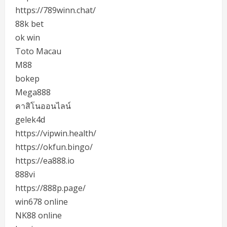
https://789winn.chat/
88k bet
ok win
Toto Macau
M88
bokep
Mega888
คาสิโนออนไลน์
gelek4d
https://vipwin.health/
https://okfun.bingo/
https://ea888.io
888vi
https://888p.page/
win678 online
NK88 online