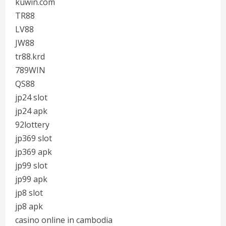
kuwin.com
TR88
LV88
JW88
tr88.krd
789WIN
QS88
jp24 slot
jp24 apk
92lottery
jp369 slot
jp369 apk
jp99 slot
jp99 apk
jp8 slot
jp8 apk
casino online in cambodia