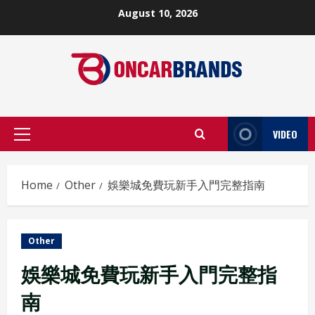
Skip
August 10, 2026
to
content
VIDEO
Primary
Menu
Home
Other
娛樂城免費玩新手入門完整指南
Other
娛樂城免費玩新手入門完整指
南