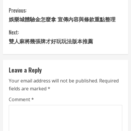
C
Previous:
娛樂城體驗金怎麼拿 宣傳內容與條款重點整理
o
Next:
n
雙人麻將幾張牌才好玩玩法版本推薦
t
i
Leave a Reply
n
Your email address will not be published.
Required
u
fields are marked
*
e
Comment
*
R
e