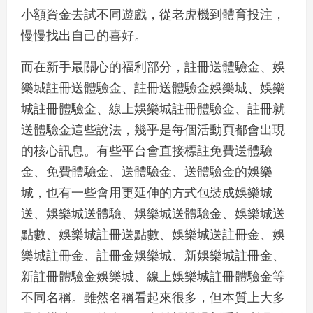
小額資金去試不同遊戲，從老虎機到體育投注，
慢慢找出自己的喜好。
而在新手最關心的福利部分，註冊送體驗金、娛
樂城註冊送體驗金、註冊送體驗金娛樂城、娛樂
城註冊體驗金、線上娛樂城註冊體驗金、註冊就
送體驗金這些說法，幾乎是每個活動頁都會出現
的核心訊息。有些平台會直接標註免費送體驗
金、免費體驗金、送體驗金、送體驗金的娛樂
城，也有一些會用更延伸的方式包裝成娛樂城
送、娛樂城送體驗、娛樂城送體驗金、娛樂城送
點數、娛樂城註冊送點數、娛樂城送註冊金、娛
樂城註冊金、註冊金娛樂城、新娛樂城註冊金、
新註冊體驗金娛樂城、線上娛樂城註冊體驗金等
不同名稱。雖然名稱看起來很多，但本質上大多