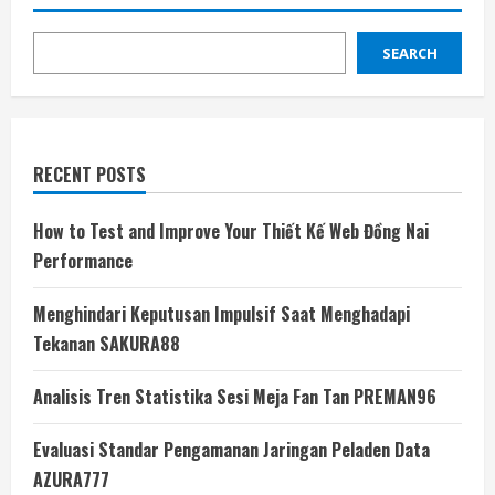
SEARCH
RECENT POSTS
How to Test and Improve Your Thiết Kế Web Đồng Nai
Performance
Menghindari Keputusan Impulsif Saat Menghadapi
Tekanan SAKURA88
Analisis Tren Statistika Sesi Meja Fan Tan PREMAN96
Evaluasi Standar Pengamanan Jaringan Peladen Data
AZURA777