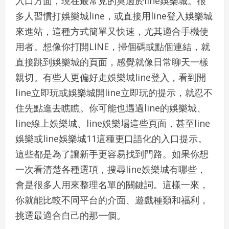
入口方面，現在最常見的莫過於line娛樂城。很
多人習慣打娛樂城line，或直接用line登入娛樂城
來進站，這種方式簡單又快速，尤其適合手機使
用者。想像你打開LINE，掃個碼或點個連結，就
直接跳到娛樂城的頁面，感覺就像日常聊天一樣
親切。有些人更偏好走娛樂城line登入，看到開
line立即玩或娛樂城開line立即玩的提示，就忍不
住先點進去瞧瞧。你可能也遇過line的娛樂城、
line線上娛樂城、line娛樂場這些頁面，甚至line
娛樂或line娛樂城11這種更口語化的入口提示。
這些都是為了讓新手更容易找到門路。如果你想
一次看清楚各種選項，搜尋line娛樂城有哪些，
會是很多人用來整理名單的關鍵詞。這樣一來，
你就能比較不同平台的介面、遊戲種類和福利，
挑選最適合自己的那一個。