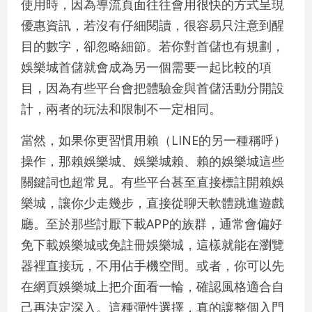
使用時，因為導流頁面往往會用很快的方式呈現
優惠資訊，若沒有仔細閱讀，很容易只注意到醒
目的數字，卻忽略細節。若你對首儲也有規劃，
娛樂城首儲就會成為另一個需要一起比較的項
目，因為有些平台會把體驗金與首儲活動分開設
計，兩者的玩法和限制不一定相同。
當然，如果你更習慣用賴（LINE的另一種稱呼）
操作，那賴娛樂城、娛樂城賴、賴的娛樂城這些
關鍵詞也超常見。有些平台甚至直接標註開賴娛
樂城，讓你少走幾步，直接從聊天軟體跳進遊戲
廳。至於那些討厭下載APP的族群，通常會偏好
免下載娛樂城或免註冊娛樂城，這樣就能在瀏覽
器裡直接玩，不用佔手機空間。或者，你可以先
在網頁娛樂城上把介面看一輪，確認風格適合自
己再決定深入。這種彈性選擇，真的讓整個入門