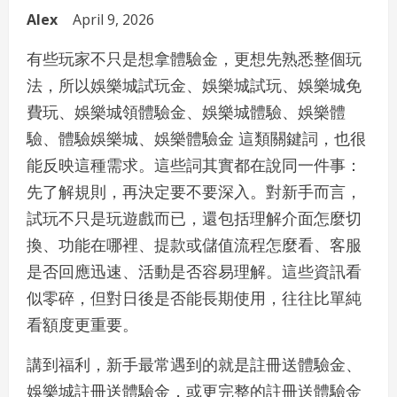
Alex
April 9, 2026
有些玩家不只是想拿體驗金，更想先熟悉整個玩
法，所以娛樂城試玩金、娛樂城試玩、娛樂城免
費玩、娛樂城領體驗金、娛樂城體驗、娛樂體
驗、體驗娛樂城、娛樂體驗金 這類關鍵詞，也很
能反映這種需求。這些詞其實都在說同一件事：
先了解規則，再決定要不要深入。對新手而言，
試玩不只是玩遊戲而已，還包括理解介面怎麼切
換、功能在哪裡、提款或儲值流程怎麼看、客服
是否回應迅速、活動是否容易理解。這些資訊看
似零碎，但對日後是否能長期使用，往往比單純
看額度更重要。
講到福利，新手最常遇到的就是註冊送體驗金、
娛樂城註冊送體驗金，或更完整的註冊送體驗金