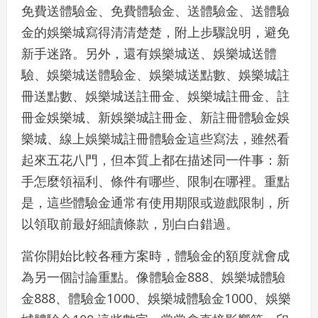
免費送體驗金、免費體驗金、送體驗金、送體驗
金的娛樂城寫得清清楚楚，附上步驟說明，避免
新手迷路。另外，還有娛樂城送、娛樂城送體
驗、娛樂城送體驗金、娛樂城送點數、娛樂城註
冊送點數、娛樂城送註冊金、娛樂城註冊金、註
冊金娛樂城、新娛樂城註冊金、新註冊體驗金娛
樂城、線上娛樂城註冊體驗金這些寫法，雖然看
起來五花八門，但本質上都在描述同一件事：新
手怎麼領福利、條件有哪些、限制在哪裡。重點
是，這些體驗金通常有使用期限或遊戲限制，所
以領取前最好細讀條款，別白白錯過。
當你開始比較各種方案時，體驗金的額度就會成
為另一個討論重點。像體驗金888、娛樂城體驗
金888、體驗金1000、娛樂城體驗金1000、娛樂