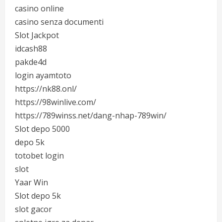
casino online
casino senza documenti
Slot Jackpot
idcash88
pakde4d
login ayamtoto
https://nk88.onl/
https://98winlive.com/
https://789winss.net/dang-nhap-789win/
Slot depo 5000
depo 5k
totobet login
slot
Yaar Win
Slot depo 5k
slot gacor