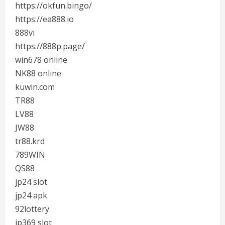
https://okfun.bingo/
https://ea888.io
888vi
https://888p.page/
win678 online
NK88 online
kuwin.com
TR88
LV88
JW88
tr88.krd
789WIN
QS88
jp24 slot
jp24 apk
92lottery
jp369 slot