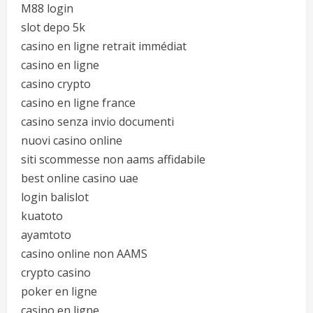
M88 login
slot depo 5k
casino en ligne retrait immédiat
casino en ligne
casino crypto
casino en ligne france
casino senza invio documenti
nuovi casino online
siti scommesse non aams affidabile
best online casino uae
login balislot
kuatoto
ayamtoto
casino online non AAMS
crypto casino
poker en ligne
casino en ligne