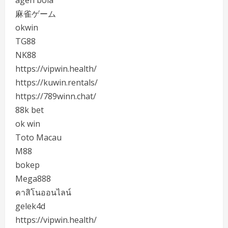
agen bola
麻雀ゲーム
okwin
TG88
NK88
https://vipwin.health/
https://kuwin.rentals/
https://789winn.chat/
88k bet
ok win
Toto Macau
M88
bokep
Mega888
คาสิโนออนไลน์
gelek4d
https://vipwin.health/