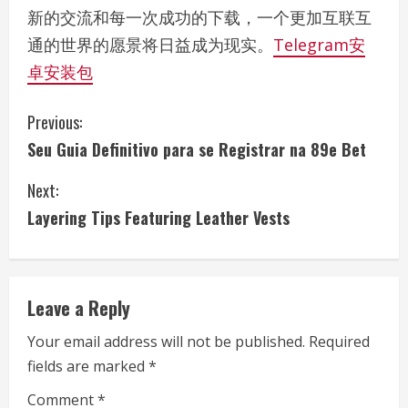
新的交流和每一次成功的下载，一个更加互联互
通的世界的愿景将日益成为现实。
Telegram安
卓安装包
C
Previous:
Seu Guia Definitivo para se Registrar na 89e Bet
o
Next:
n
Layering Tips Featuring Leather Vests
t
i
Leave a Reply
n
Your email address will not be published.
Required
u
fields are marked
*
e
Comment
*