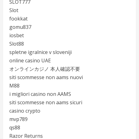
SLOT777
Slot
fookkat
gomu837
iosbet
Slot88
spletne igralnice v sloveniji
online casino UAE
オンラインカジノ 本人確認不要
siti scommesse non aams nuovi
M88
i migliori casino non AAMS
siti scommesse non aams sicuri
casino crypto
mvp789
qs88
Razor Returns