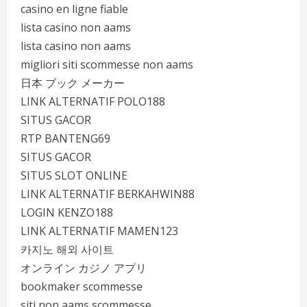
casino en ligne fiable
lista casino non aams
lista casino non aams
migliori siti scommesse non aams
日本 ブック メーカー
LINK ALTERNATIF POLO188
SITUS GACOR
RTP BANTENG69
SITUS GACOR
SITUS SLOT ONLINE
LINK ALTERNATIF BERKAHWIN88
LOGIN KENZO188
LINK ALTERNATIF MAMEN123
카지노 해외 사이트
オンライン カジノ アプリ
bookmaker scommesse
siti non aams scommesse