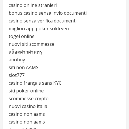
casino online stranieri
bonus casino senza invio documenti
casino senza verifica documenti
migliori app poker soldi veri
togel online
nuovi siti scommesse
สล็อตฝากผ่านทรู
anoboy
siti non AAMS
slot777
casino français sans KYC
siti poker online
scommesse crypto
nuovi casino italia
casino non aams
casino non aams