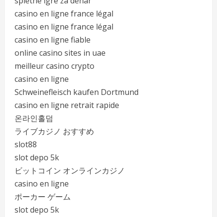
spletne igre za denar
casino en ligne france légal
casino en ligne france légal
casino en ligne fiable
online casino sites in uae
meilleur casino crypto
casino en ligne
Schweinefleisch kaufen Dortmund
casino en ligne retrait rapide
온라인홀덤
ライブカジノ おすすめ
slot88
slot depo 5k
ビットコイン オンラインカジノ
casino en ligne
ポーカー ゲーム
slot depo 5k