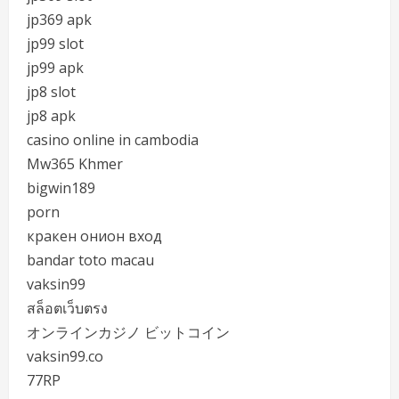
jp369 apk
jp99 slot
jp99 apk
jp8 slot
jp8 apk
casino online in cambodia
Mw365 Khmer
bigwin189
porn
кракен онион вход
bandar toto macau
vaksin99
สล็อตเว็บตรง
オンラインカジノ ビットコイン
vaksin99.co
77RP