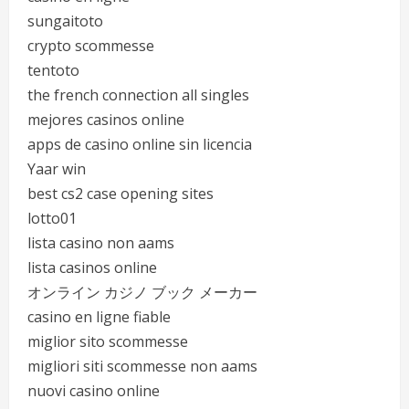
sungaitoto
crypto scommesse
tentoto
the french connection all singles
mejores casinos online
apps de casino online sin licencia
Yaar win
best cs2 case opening sites
lotto01
lista casino non aams
lista casinos online
オンライン カジノ ブック メーカー
casino en ligne fiable
miglior sito scommesse
migliori siti scommesse non aams
nuovi casino online