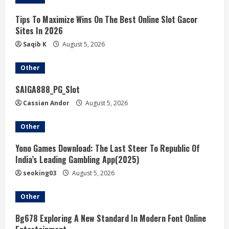
Tips To Maximize Wins On The Best Online Slot Gacor
Sites In 2026
Saqib K
August 5, 2026
Other
SAIGA888_PG_Slot
Cassian Andor
August 5, 2026
Other
Yono Games Download: The Last Steer To Republic Of
India’s Leading Gambling App(2025)
seoking03
August 5, 2026
Other
Bg678 Exploring A New Standard In Modern Font Online