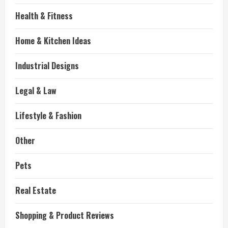
Health & Fitness
Home & Kitchen Ideas
Industrial Designs
Legal & Law
Lifestyle & Fashion
Other
Pets
Real Estate
Shopping & Product Reviews