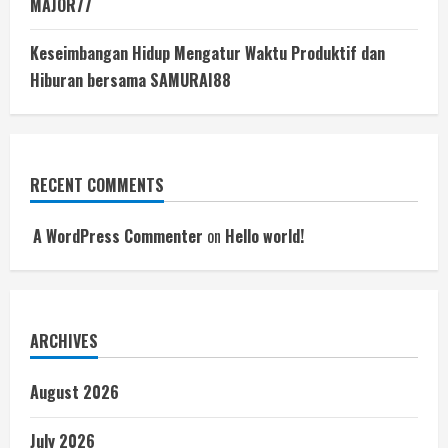
MAJOR77
Keseimbangan Hidup Mengatur Waktu Produktif dan
Hiburan bersama SAMURAI88
RECENT COMMENTS
A WordPress Commenter
on
Hello world!
ARCHIVES
August 2026
July 2026