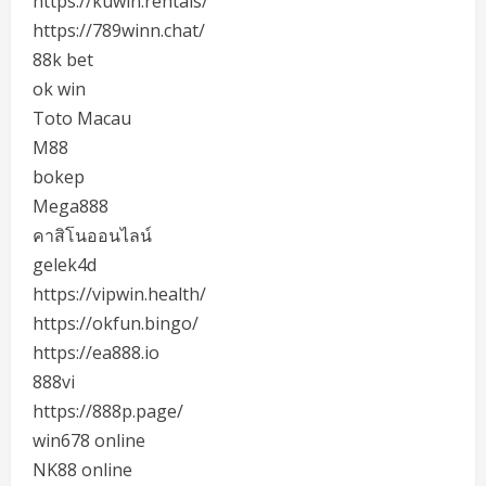
https://kuwin.rentals/
https://789winn.chat/
88k bet
ok win
Toto Macau
M88
bokep
Mega888
คาสิโนออนไลน์
gelek4d
https://vipwin.health/
https://okfun.bingo/
https://ea888.io
888vi
https://888p.page/
win678 online
NK88 online