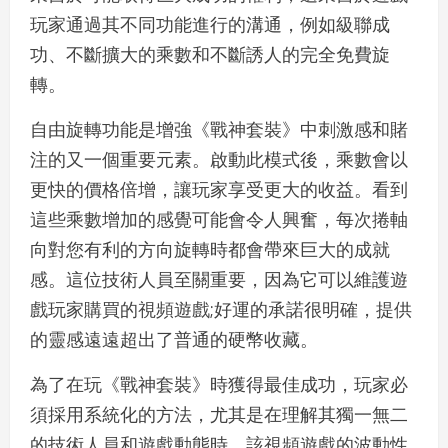
玩家通過其不同功能進行的溝通，例如級聯成
功、不斷擴大的乘數和不斷誘人的完全免費旋
轉。
自由旋轉功能是增強《戰神套裝》中刺激感和賭
注的又一個重要元素。啟動此模式後，乘數會以
更快的價格倍增，讓玩家享受更大的收益。看到
這些乘數增加的感覺可能會令人興奮，每次捲軸
向對您有利的方向旋轉時都會帶來巨大的成就
感。這位技術人員至關重要，因為它可以維護遊
戲玩家購買的視頻遊戲;好運的承諾很明確，提供
的靈感遠遠超出了普通的硬幣收藏。
為了在玩《戰神套裝》時獲得最佳成功，玩家必
須採用系統化的方法，尤其是在理解其獨一無二
的技術人員和遊戲動態時。該視頻遊戲的波動性