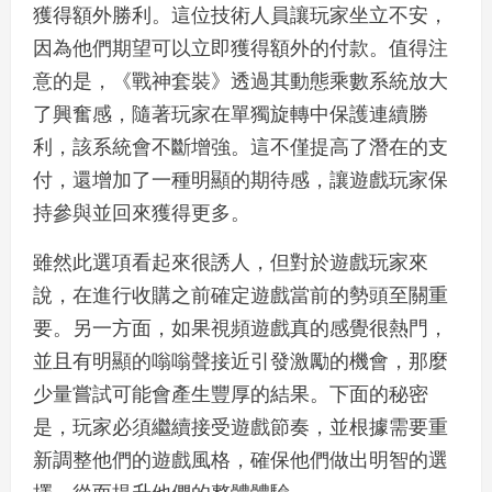
獲得額外勝利。這位技術人員讓玩家坐立不安，
因為他們期望可以立即獲得額外的付款。值得注
意的是，《戰神套裝》透過其動態乘數系統放大
了興奮感，隨著玩家在單獨旋轉中保護連續勝
利，該系統會不斷增強。這不僅提高了潛在的支
付，還增加了一種明顯的期待感，讓遊戲玩家保
持參與並回來獲得更多。
雖然此選項看起來很誘人，但對於遊戲玩家來
說，在進行收購之前確定遊戲當前的勢頭至關重
要。另一方面，如果視頻遊戲真的感覺很熱門，
並且有明顯的嗡嗡聲接近引發激勵的機會，那麼
少量嘗試可能會產生豐厚的結果。下面的秘密
是，玩家必須繼續接受遊戲節奏，並根據需要重
新調整他們的遊戲風格，確保他們做出明智的選