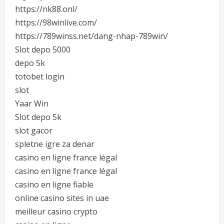
https://nk88.onl/
https://98winlive.com/
https://789winss.net/dang-nhap-789win/
Slot depo 5000
depo 5k
totobet login
slot
Yaar Win
Slot depo 5k
slot gacor
spletne igre za denar
casino en ligne france légal
casino en ligne france légal
casino en ligne fiable
online casino sites in uae
meilleur casino crypto