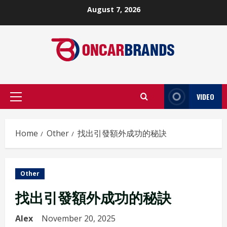
Skip
August 7, 2026
to
content
VIDEO
Primary
Menu
Home
Other
找出引發額外成功的秘訣
Other
找出引發額外成功的秘訣
Alex
November 20, 2025