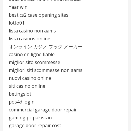
Yaar win
best cs2 case opening sites
lotto01
lista casino non aams
lista casinos online
オンライン カジノ ブック メーカー
casino en ligne fiable
miglior sito scommesse
migliori siti scommesse non aams
nuovi casino online
siti casino online
betingslot
pos4d login
commercial garage door repair
gaming pc pakistan
garage door repair cost