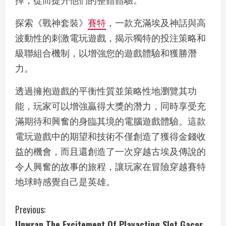
擇，從而提升他們的整體體驗。
探索《戰神套裝》
賽特
，一款充滿埃及神話與高
波動性的刺激電玩遊戲，揭示獨特的投注策略和
級聯組合機制，以增強您的遊戲體驗和獲勝潛
力。
透過擁抱遊戲的平衡性質並策略性地瀏覽其功
能，玩家可以增強贏得大獎的潛力，同時享受充
滿期待和興奮的身臨其境的電腦遊戲體驗。這款
電玩遊戲中的期望和技術不僅創造了獲得金錢收
益的機會，而且還創造了一次穿越古埃及傳說的
令人興奮的故事的旅程，讓玩家在冒險穿越賽特
地球時感覺自己是英雄。
C
Previous:
Unwrap The Excitement Of Playacting Slot Gacor