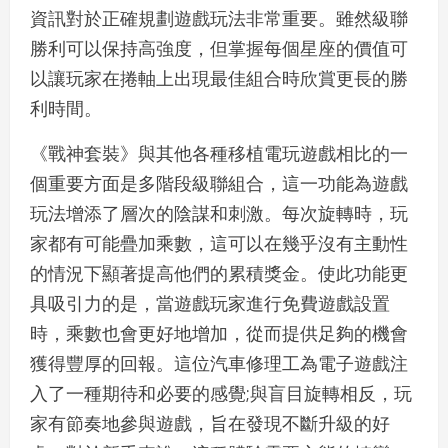
資訊對於正確規劃遊戲玩法非常重要。雖然級聯
勝利可以保持高強度，但掌握每個星座的價值可
以讓玩家在捲軸上出現最佳組合時欣賞更長的勝
利時間。
《戰神套裝》與其他各種移植電玩遊戲相比的一
個重要方面是多階段級聯組合，這一功能為遊戲
玩法增添了層次的陰謀和刺激。每次旋轉時，玩
家都有可能疊加乘數，這可以在幾乎沒有主動性
的情況下顯著提高他們的累積獎金。使此功能更
具吸引力的是，當遊戲玩家進行免費遊戲設置
時，乘數也會更好地增加，從而提供足夠的機會
獲得豐厚的回報。這位汽車修理工為電子遊戲注
入了一種期待和必要的感覺;與盲目旋轉相反，玩
家有節奏地參與遊戲，旨在發現不斷升級的好