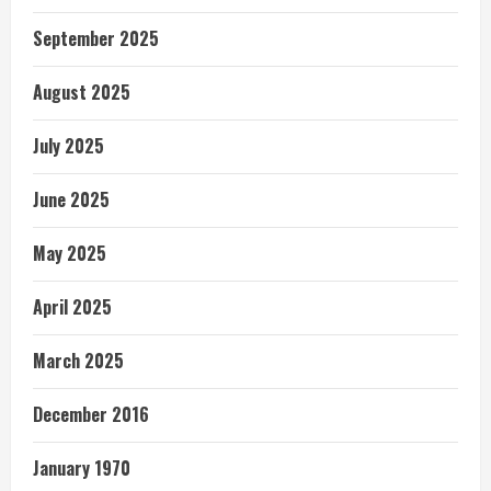
September 2025
August 2025
July 2025
June 2025
May 2025
April 2025
March 2025
December 2016
January 1970