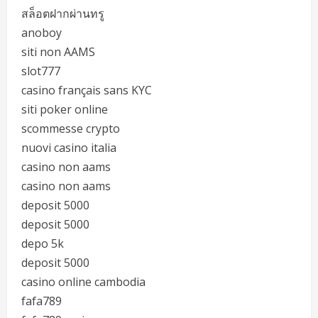
สล็อตฝากผ่านทรู
anoboy
siti non AAMS
slot777
casino français sans KYC
siti poker online
scommesse crypto
nuovi casino italia
casino non aams
casino non aams
deposit 5000
deposit 5000
depo 5k
deposit 5000
casino online cambodia
fafa789