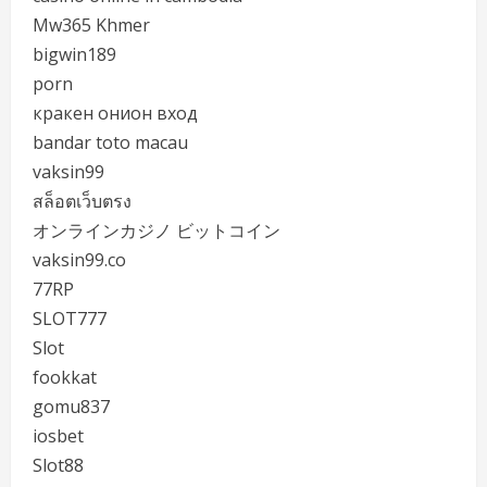
Mw365 Khmer
bigwin189
porn
кракен онион вход
bandar toto macau
vaksin99
สล็อตเว็บตรง
オンラインカジノ ビットコイン
vaksin99.co
77RP
SLOT777
Slot
fookkat
gomu837
iosbet
Slot88