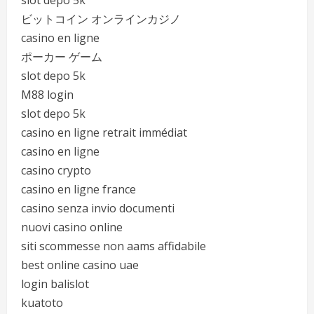
slot depo 5k
ビットコイン オンラインカジノ
casino en ligne
ポーカー ゲーム
slot depo 5k
M88 login
slot depo 5k
casino en ligne retrait immédiat
casino en ligne
casino crypto
casino en ligne france
casino senza invio documenti
nuovi casino online
siti scommesse non aams affidabile
best online casino uae
login balislot
kuatoto