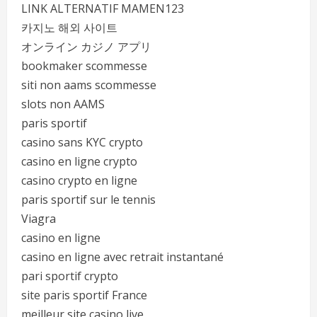
LINK ALTERNATIF MAMEN123
카지노 해외 사이트
オンライン カジノ アプリ
bookmaker scommesse
siti non aams scommesse
slots non AAMS
paris sportif
casino sans KYC crypto
casino en ligne crypto
casino crypto en ligne
paris sportif sur le tennis
Viagra
casino en ligne
casino en ligne avec retrait instantané
pari sportif crypto
site paris sportif France
meilleur site casino live