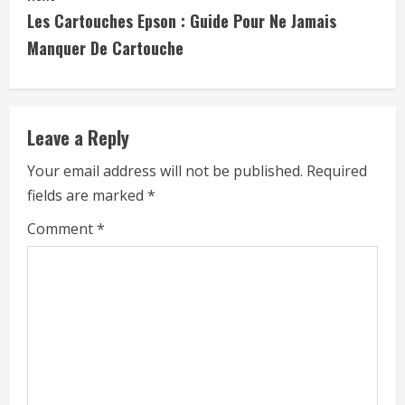
t
Les Cartouches Epson : Guide Pour Ne Jamais
i
Manquer De Cartouche
n
u
Leave a Reply
e
Your email address will not be published.
Required
fields are marked
*
R
Comment
*
e
a
d
i
n