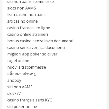
siti non aams scommesse
slots non AAMS
lista casino non aams
siti casino online
casino francais en ligne
casino online stranieri
bonus casino senza invio documenti
casino senza verifica documenti
migliori app poker soldi veri
togel online
nuovi siti scommesse
สล็อตฝากผ่านทรู
anoboy
siti non AAMS
slot777
casino français sans KYC
siti poker online