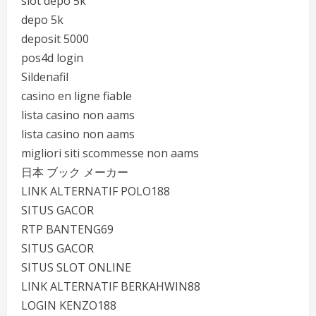
slot depo 5k
depo 5k
deposit 5000
pos4d login
Sildenafil
casino en ligne fiable
lista casino non aams
lista casino non aams
migliori siti scommesse non aams
日本 ブック メーカー
LINK ALTERNATIF POLO188
SITUS GACOR
RTP BANTENG69
SITUS GACOR
SITUS SLOT ONLINE
LINK ALTERNATIF BERKAHWIN88
LOGIN KENZO188