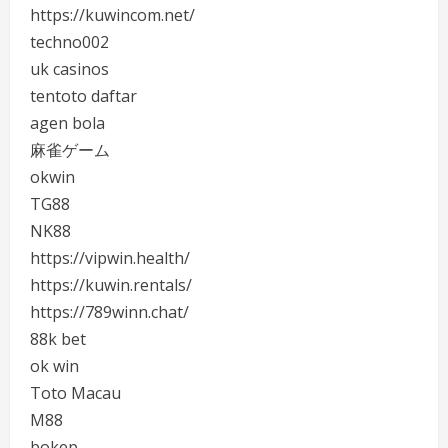
https://kuwincom.net/
techno002
uk casinos
tentoto daftar
agen bola
麻雀ゲーム
okwin
TG88
NK88
https://vipwin.health/
https://kuwin.rentals/
https://789winn.chat/
88k bet
ok win
Toto Macau
M88
bokep