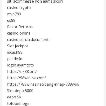
siti scommesse non aams sicuri
casino crypto
mvp789
qs88
Razor Returns
casino online
casino senza documenti
Slot Jackpot
idcash88
pakde4d
login ayamtoto
https://nk88.onl/
https://98winlive.com/
https://789winss.net/dang-nhap-789win/
Slot depo 5000
depo 5k
totobet login