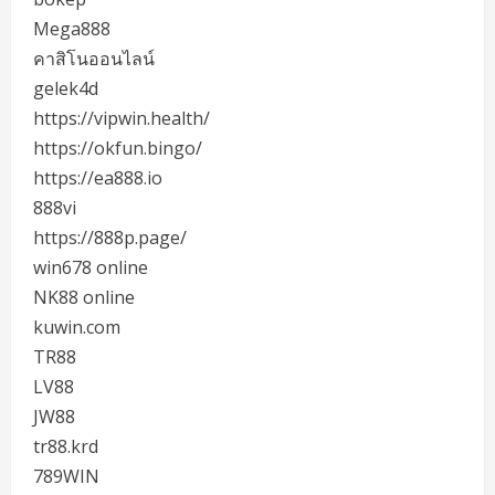
Mega888
คาสิโนออนไลน์
gelek4d
https://vipwin.health/
https://okfun.bingo/
https://ea888.io
888vi
https://888p.page/
win678 online
NK88 online
kuwin.com
TR88
LV88
JW88
tr88.krd
789WIN