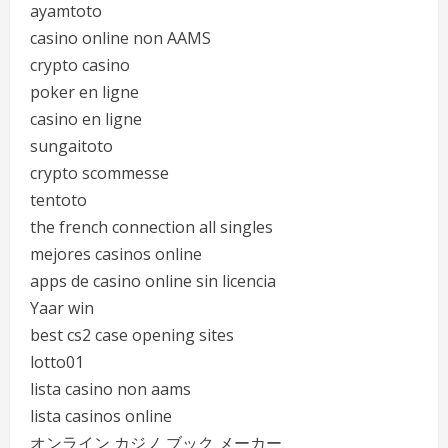
ayamtoto
casino online non AAMS
crypto casino
poker en ligne
casino en ligne
sungaitoto
crypto scommesse
tentoto
the french connection all singles
mejores casinos online
apps de casino online sin licencia
Yaar win
best cs2 case opening sites
lotto01
lista casino non aams
lista casinos online
オンライン カジノ ブック メーカー