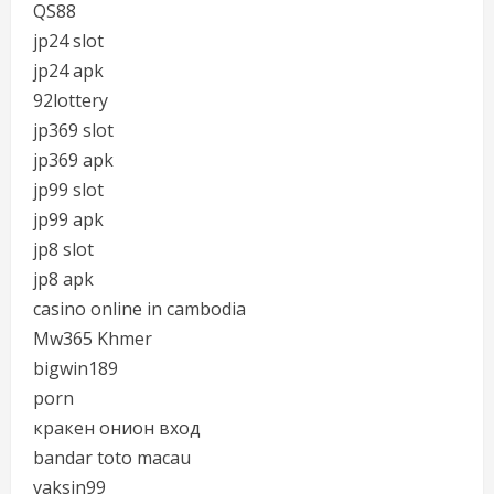
QS88
jp24 slot
jp24 apk
92lottery
jp369 slot
jp369 apk
jp99 slot
jp99 apk
jp8 slot
jp8 apk
casino online in cambodia
Mw365 Khmer
bigwin189
porn
кракен онион вход
bandar toto macau
vaksin99