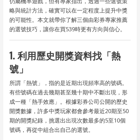
仍屬機率遊戲，但有專家指出，透過一些選號策
略與統計方法，確實可以在一定程度上提升中獎
的可能性。本文就帶你了解三個由彩券專家推薦
的選號技巧，讓你在買539時更有方向與信心。
1. 利用歷史開獎資料找「熱
號」
所謂「熱號」，指的是近期出現頻率高的號碼。
有些號碼在過去幾期甚至幾十期中不斷出現，形
成一種「熱手效應」。根據彩券公司公開的歷史
開獎數據，許多中獎玩家都會參考最近20期至50
期的開獎紀錄，挑選出出現次數最多的5至10個
號碼，再從中組合出自己的選號。