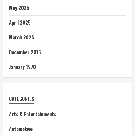
May 2025
April 2025
March 2025
December 2016
January 1970
CATEGORIES
Arts & Entertainments
Automotive