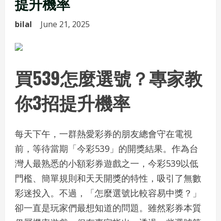
提升機率
bilal
June 21, 2025
買539怎麼選號？專家教
你3招提升機率
每天下午，一群熱愛彩券的朋友總會守在電視
前，等待當期「今彩539」的開獎結果。作為台
灣人最熟悉的小額彩券遊戲之一，今彩539以低
門檻、簡單規則和天天開獎的特性，吸引了無數
彩迷投入。不過，「怎麼選號比較容易中獎？」
卻一直是玩家們最想知道的問題。雖然彩券本質