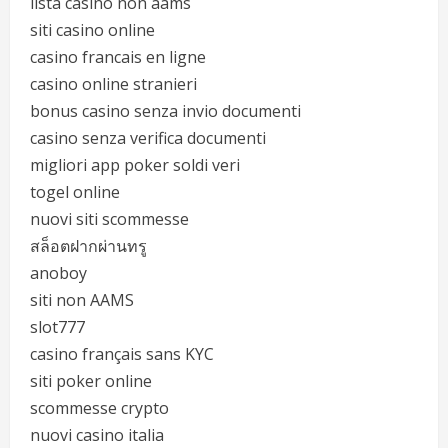
lista casino non aams
siti casino online
casino francais en ligne
casino online stranieri
bonus casino senza invio documenti
casino senza verifica documenti
migliori app poker soldi veri
togel online
nuovi siti scommesse
สล็อตฝากผ่านทรู
anoboy
siti non AAMS
slot777
casino français sans KYC
siti poker online
scommesse crypto
nuovi casino italia