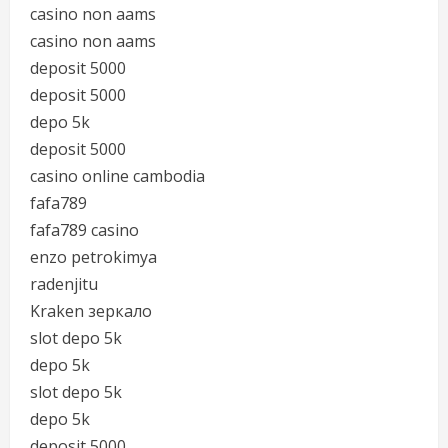
casino non aams
casino non aams
deposit 5000
deposit 5000
depo 5k
deposit 5000
casino online cambodia
fafa789
fafa789 casino
enzo petrokimya
radenjitu
Kraken зеркало
slot depo 5k
depo 5k
slot depo 5k
depo 5k
deposit 5000