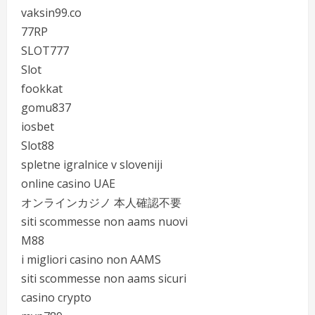
vaksin99.co
77RP
SLOT777
Slot
fookkat
gomu837
iosbet
Slot88
spletne igralnice v sloveniji
online casino UAE
オンラインカジノ 本人確認不要
siti scommesse non aams nuovi
M88
i migliori casino non AAMS
siti scommesse non aams sicuri
casino crypto