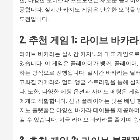
한, 다양한 보너스와 프로모션은 새로운 플레이
공합니다. 실시간 카지노 게임은 단순한 오락을 
도전입니다.
2. 추천 게임 1: 라이브 바카라
라이브 바카라는 실시간 카지노의 대표 게임으로,
있습니다. 이 게임은 플레이어가 뱅커, 플레이어,
하는 방식으로 진행됩니다. 실시간 바카라는 딜
고화질 카메라와 멀티 앵글 스트리밍을 통해 실제
다. 또한, 다양한 베팅 옵션과 사이드 베팅은 
에게도 적합합니다. 신규 플레이어는 낮은 베팅 
지노 플랫폼은 다양한 바카라 테이블을 제공하며,
길 수 있습니다. 지금 라이브 바카라를 즐기며 
3. 추천 게임 2: 라이브 블랙잭