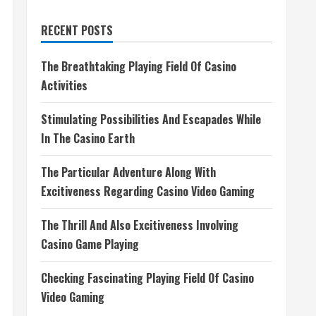
RECENT POSTS
The Breathtaking Playing Field Of Casino
Activities
Stimulating Possibilities And Escapades While
In The Casino Earth
The Particular Adventure Along With
Excitiveness Regarding Casino Video Gaming
The Thrill And Also Excitiveness Involving
Casino Game Playing
Checking Fascinating Playing Field Of Casino
Video Gaming