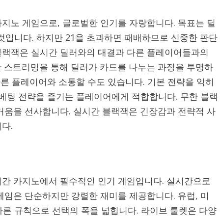
지노 게임으로, 글로벌한 인기를 자랑합니다. 목표는 딜
것입니다. 하지만 21을 초과하면 패배하므로 신중한 판단
블랙잭은 실시간 딜러와의 대결과 다른 플레이어들과의
간 스트리밍을 통해 딜러가 카드를 나누는 과정을 투명하
다른 플레이어와 소통할 수도 있습니다. 기본 전략을 익히
 베팅 전략을 즐기는 플레이어에게 적합합니다. 무한 블랙
거움을 선사합니다. 실시간 블랙잭은 긴장감과 전략적 사
다.
시간 카지노에서 필수적인 인기 게임입니다. 실시간으로
게임은 단순하지만 강렬한 재미를 제공합니다. 유럽, 미
 다른 규칙으로 선택의 폭을 넓힙니다. 라이브 룰렛은 다양