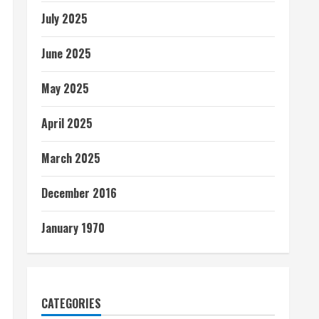
July 2025
June 2025
May 2025
April 2025
March 2025
December 2016
January 1970
CATEGORIES