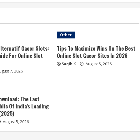
Other
Alternatif Gacor Slots:
Tips To Maximize Wins On The Best
ide For Online Slot
Online Slot Gacor Sites In 2026
Saqib K
August 5, 2026
gust 7, 2026
ownload: The Last
lic Of India’s Leading
(2025)
August 5, 2026