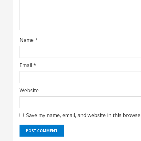
a
d
i
Name
*
n
g
Email
*
Website
Save my name, email, and website in this browse