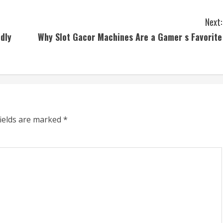
Next:
dly
Why Slot Gacor Machines Are a Gamer s Favorite
fields are marked
*