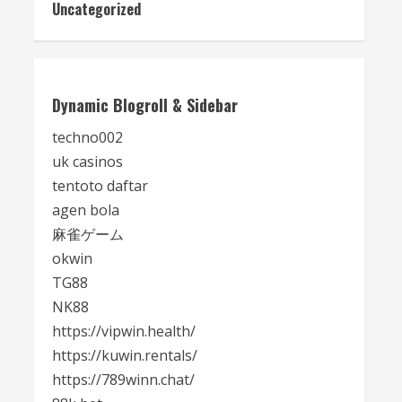
Uncategorized
Dynamic Blogroll & Sidebar
techno002
uk casinos
tentoto daftar
agen bola
麻雀ゲーム
okwin
TG88
NK88
https://vipwin.health/
https://kuwin.rentals/
https://789winn.chat/