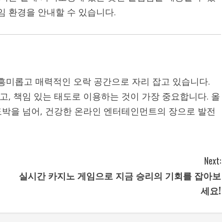
임 환경을 안내할 수 있습니다.
미롭고 매력적인 오락 공간으로 자리 잡고 있습니다.
, 책임 있는 태도로 이용하는 것이 가장 중요합니다. 올
도박을 넘어, 건강한 온라인 엔터테인먼트의 장으로 발전
Next:
실시간 카지노 게임으로 지금 승리의 기회를 잡아보
세요!