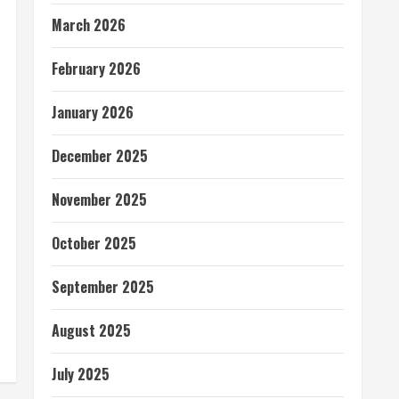
March 2026
February 2026
January 2026
December 2025
November 2025
October 2025
September 2025
August 2025
July 2025