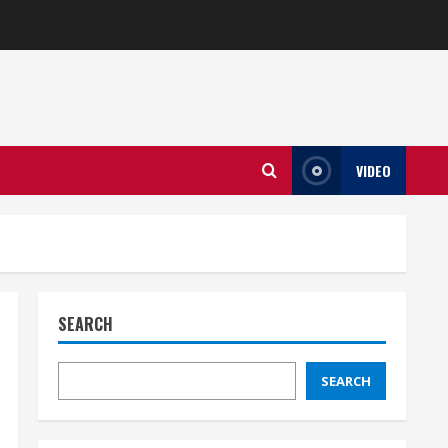
VIDEO
SEARCH
SEARCH