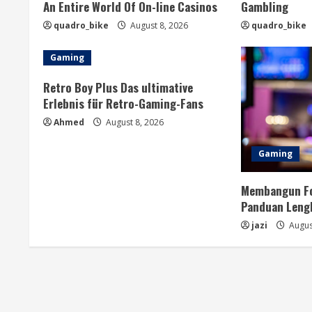
An Entire World Of On-line Casinos
Gambling
quadro_bike
August 8, 2026
quadro_bike
Gaming
Retro Boy Plus Das ultimative
Erlebnis für Retro-Gaming-Fans
Ahmed
August 8, 2026
Gaming
Membangun Fo
Panduan Leng
jazi
Augus