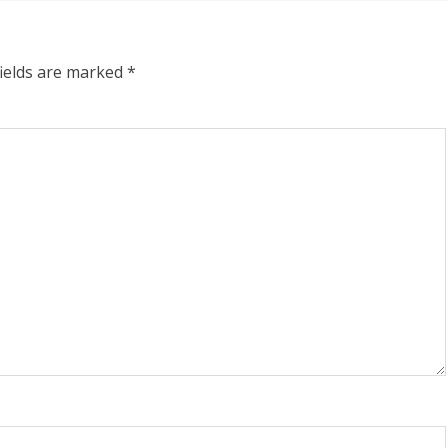
fields are marked
*