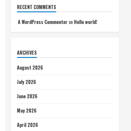
RECENT COMMENTS
A WordPress Commenter
on
Hello world!
ARCHIVES
August 2026
July 2026
June 2026
May 2026
April 2026