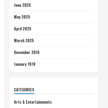
June 2025
May 2025
April 2025
March 2025
December 2016
January 1970
CATEGORIES
Arts & Entertainments