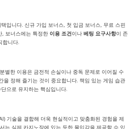
입니다. 신규 가입 보너스, 첫 입금 보너스, 무료 스핀
만, 보너스에는 특정한
이용 조건
이나
베팅 요구사항
이 존
직합니다.
분별한 이용은 금전적 손실이나 중독 문제로 이어질 수
간을 정해 즐기는 것이 중요합니다. 책임 있는 게임 습관
수단으로 유지하는 핵심입니다.
AI) 기술을 결합해 더욱 현실적이고 맞춤화된 경험을 제
에서는 실제 카지노장에 있는 듯한 몰입감을 제공할 수 있