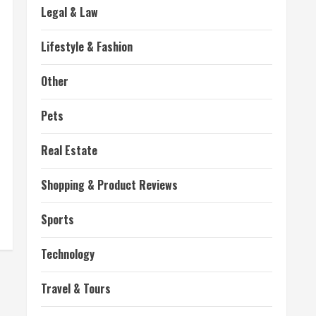
Legal & Law
Lifestyle & Fashion
Other
Pets
Real Estate
Shopping & Product Reviews
Sports
Technology
Travel & Tours