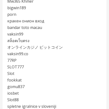
Mw365 Khmer
bigwin189
porn
кракен онион вход
bandar toto macau
vaksin99
สล็อตเว็บตรง
オンラインカジノ ビットコイン
vaksin99.co
77RP
SLOT777
Slot
fookkat
gomu837
iosbet
Slot88
spletne igralnice v sloveniji