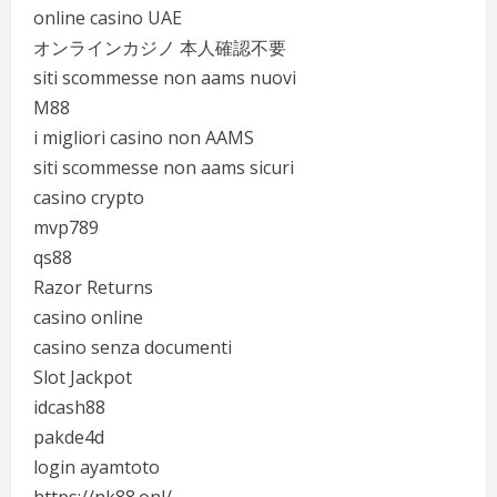
online casino UAE
オンラインカジノ 本人確認不要
siti scommesse non aams nuovi
M88
i migliori casino non AAMS
siti scommesse non aams sicuri
casino crypto
mvp789
qs88
Razor Returns
casino online
casino senza documenti
Slot Jackpot
idcash88
pakde4d
login ayamtoto