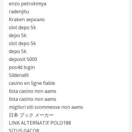
enzo petrokimya
radenjitu
Kraken зеркало
slot depo 5k
depo 5k
slot depo 5k
depo 5k
deposit 5000
pos4d login
Sildenafil
casino en ligne fiable
lista casino non aams
lista casino non aams
migliori siti scommesse non aams
日本 ブック メーカー
LINK ALTERNATIF POLO188
SITUS GACOR