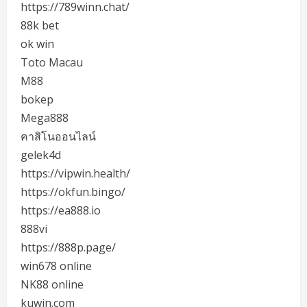
https://789winn.chat/
88k bet
ok win
Toto Macau
M88
bokep
Mega888
คาสิโนออนไลน์
gelek4d
https://vipwin.health/
https://okfun.bingo/
https://ea888.io
888vi
https://888p.page/
win678 online
NK88 online
kuwin.com