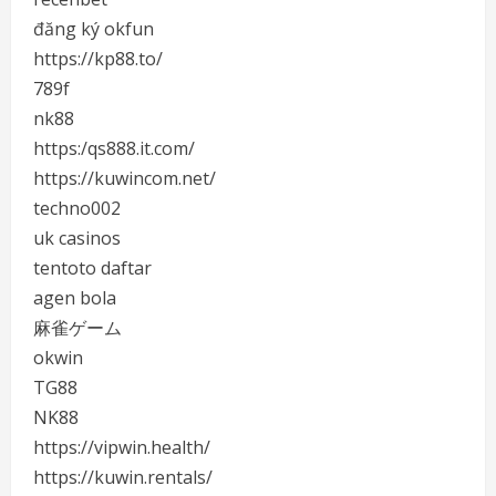
đăng ký okfun
https://kp88.to/
789f
nk88
https:/qs888.it.com/
https://kuwincom.net/
techno002
uk casinos
tentoto daftar
agen bola
麻雀ゲーム
okwin
TG88
NK88
https://vipwin.health/
https://kuwin.rentals/