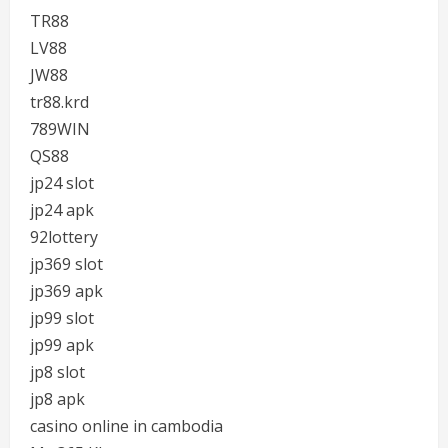
TR88
LV88
JW88
tr88.krd
789WIN
QS88
jp24 slot
jp24 apk
92lottery
jp369 slot
jp369 apk
jp99 slot
jp99 apk
jp8 slot
jp8 apk
casino online in cambodia