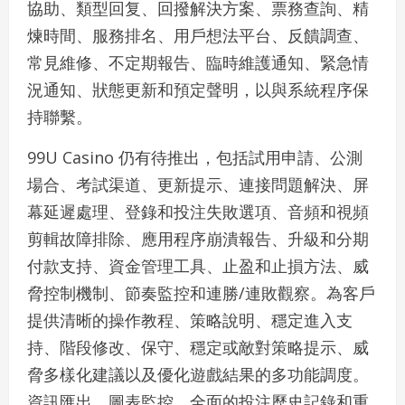
協助、類型回复、回撥解決方案、票務查詢、精
煉時間、服務排名、用戶想法平台、反饋調查、
常見維修、不定期報告、臨時維護通知、緊急情
況通知、狀態更新和預定聲明，以與系統程序保
持聯繫。
99U Casino 仍有待推出，包括試用申請、公測
場合、考試渠道、更新提示、連接問題解決、屏
幕延遲處理、登錄和投注失敗選項、音頻和視頻
剪輯故障排除、應用程序崩潰報告、升級和分期
付款支持、資金管理工具、止盈和止損方法、威
脅控制機制、節奏監控和連勝/連敗觀察。為客戶
提供清晰的操作教程、策略說明、穩定進入支
持、階段修改、保守、穩定或敵對策略提示、威
脅多樣化建議以及優化遊戲結果的多功能調度。
資訊匯出、圖表監控、全面的投注歷史記錄和重