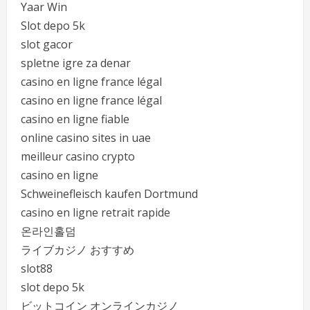
Yaar Win
Slot depo 5k
slot gacor
spletne igre za denar
casino en ligne france légal
casino en ligne france légal
casino en ligne fiable
online casino sites in uae
meilleur casino crypto
casino en ligne
Schweinefleisch kaufen Dortmund
casino en ligne retrait rapide
온라인홀덤
ライブカジノ おすすめ
slot88
slot depo 5k
ビットコイン オンラインカジノ