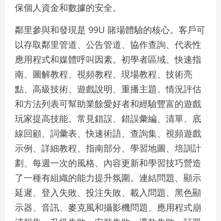
保個人資金和數據的安全。
鄰里參與和發現是 99U 賭場體驗的核心。客戶可
以存取鄰里管道、公告管道、協作查詢、代表性
應用程式和媒體呼叫因素。初學者區域、快速指
南、圖解教程、視頻教程、現場教程、技術亮
點、高級技術、遊戲說明、重播主題、情況評估
和方法列表可幫助業餘愛好者和經驗豐富的遊戲
玩家提高技能。常見錯誤、錯誤彙編、清單、底
線回顧、詞彙表、快速術語、查詢集、視頻遊戲
示例、詳細教程、指南部分、學習地圖、培訓計
劃、每週一次的風格、內容更新和學習技巧營造
了一種有組織的能力提升氛圍。連結問題、顯示
延遲、登入失敗、投注失敗、載入問題、黑色顯
示器、音訊、麥克風和攝影機問題、應用程式崩