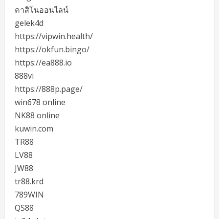
คาสิโนออนไลน์
gelek4d
https://vipwin.health/
https://okfun.bingo/
https://ea888.io
888vi
https://888p.page/
win678 online
NK88 online
kuwin.com
TR88
LV88
JW88
tr88.krd
789WIN
QS88