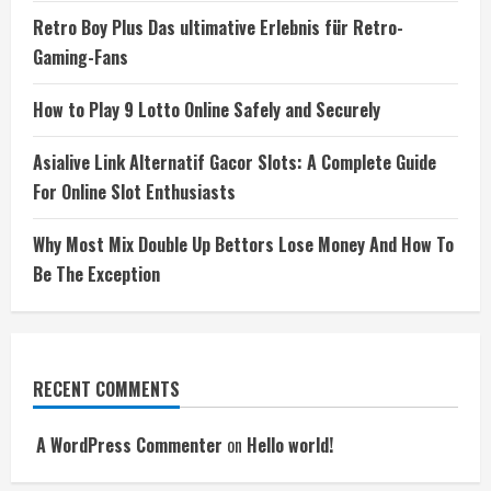
Retro Boy Plus Das ultimative Erlebnis für Retro-
Gaming-Fans
How to Play 9 Lotto Online Safely and Securely
Asialive Link Alternatif Gacor Slots: A Complete Guide
For Online Slot Enthusiasts
Why Most Mix Double Up Bettors Lose Money And How To
Be The Exception
RECENT COMMENTS
A WordPress Commenter
on
Hello world!