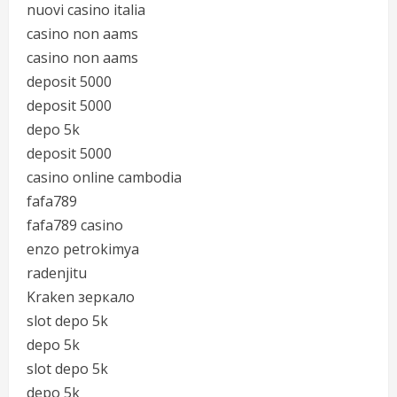
nuovi casino italia
casino non aams
casino non aams
deposit 5000
deposit 5000
depo 5k
deposit 5000
casino online cambodia
fafa789
fafa789 casino
enzo petrokimya
radenjitu
Kraken зеркало
slot depo 5k
depo 5k
slot depo 5k
depo 5k