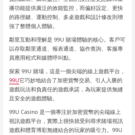
播功能提供廣泛的效能監控，而偏好設定、更快
的路徑鍵、運動控制、多桌遊戲和設計修改則增
強了整體個人體驗。
鄰里互動和理解是 99U 賭場體驗的核心。客戶可
以存取鄰里通道、報表通道、協作查詢、客服專
員應用程式和媒體呼叫點。
探索 99U 賭場，這是一個尖端的線上遊戲平台，
99U
它巧妙地結合了加密貨幣交易、引人入勝的
遊戲玩法和負責任的遊戲承諾，為玩家提供無縫
且安全的遊戲體驗。
99U Casino 是一個專注於加密貨幣的尖端線上
視訊遊戲平台，實際上很快就受到尋求賭場視訊
遊戲和體育博彩無縫結合的玩家的吸引力。99U