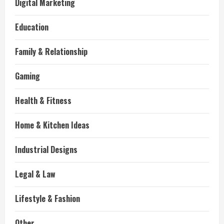
Digital Marketing
Education
Family & Relationship
Gaming
Health & Fitness
Home & Kitchen Ideas
Industrial Designs
Legal & Law
Lifestyle & Fashion
Other