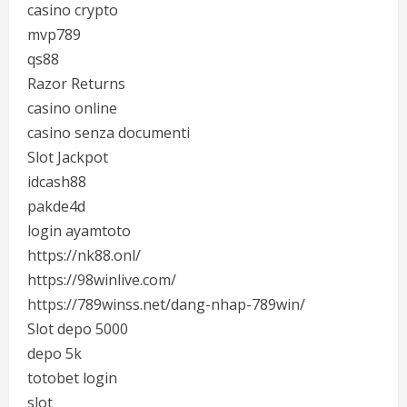
casino crypto
mvp789
qs88
Razor Returns
casino online
casino senza documenti
Slot Jackpot
idcash88
pakde4d
login ayamtoto
https://nk88.onl/
https://98winlive.com/
https://789winss.net/dang-nhap-789win/
Slot depo 5000
depo 5k
totobet login
slot