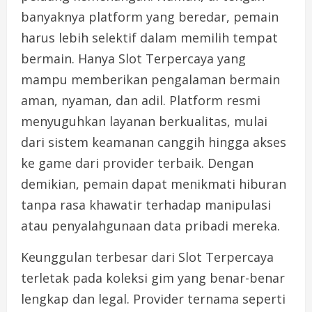
banyaknya platform yang beredar, pemain
harus lebih selektif dalam memilih tempat
bermain. Hanya Slot Terpercaya yang
mampu memberikan pengalaman bermain
aman, nyaman, dan adil. Platform resmi
menyuguhkan layanan berkualitas, mulai
dari sistem keamanan canggih hingga akses
ke game dari provider terbaik. Dengan
demikian, pemain dapat menikmati hiburan
tanpa rasa khawatir terhadap manipulasi
atau penyalahgunaan data pribadi mereka.
Keunggulan terbesar dari Slot Terpercaya
terletak pada koleksi gim yang benar-benar
lengkap dan legal. Provider ternama seperti