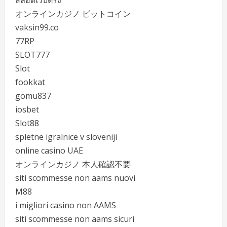
สล็อตเว็บตรง
オンラインカジノ ビットコイン
vaksin99.co
77RP
SLOT777
Slot
fookkat
gomu837
iosbet
Slot88
spletne igralnice v sloveniji
online casino UAE
オンラインカジノ 本人確認不要
siti scommesse non aams nuovi
M88
i migliori casino non AAMS
siti scommesse non aams sicuri