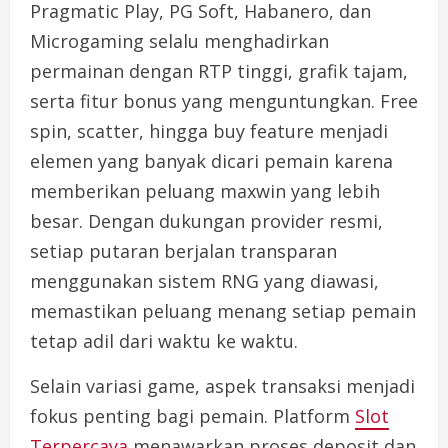
Pragmatic Play, PG Soft, Habanero, dan
Microgaming selalu menghadirkan
permainan dengan RTP tinggi, grafik tajam,
serta fitur bonus yang menguntungkan. Free
spin, scatter, hingga buy feature menjadi
elemen yang banyak dicari pemain karena
memberikan peluang maxwin yang lebih
besar. Dengan dukungan provider resmi,
setiap putaran berjalan transparan
menggunakan sistem RNG yang diawasi,
memastikan peluang menang setiap pemain
tetap adil dari waktu ke waktu.
Selain variasi game, aspek transaksi menjadi
fokus penting bagi pemain. Platform
Slot
Terpercaya
menawarkan proses deposit dan