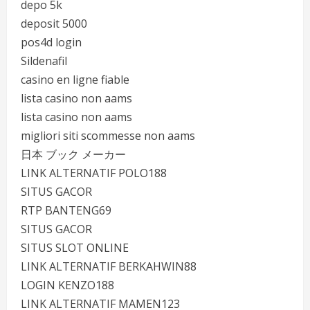
depo 5k
deposit 5000
pos4d login
Sildenafil
casino en ligne fiable
lista casino non aams
lista casino non aams
migliori siti scommesse non aams
日本 ブック メーカー
LINK ALTERNATIF POLO188
SITUS GACOR
RTP BANTENG69
SITUS GACOR
SITUS SLOT ONLINE
LINK ALTERNATIF BERKAHWIN88
LOGIN KENZO188
LINK ALTERNATIF MAMEN123