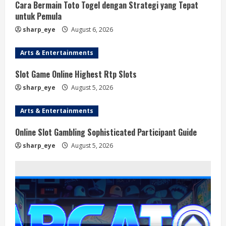
Cara Bermain Toto Togel dengan Strategi yang Tepat
untuk Pemula
sharp_eye
August 6, 2026
Arts & Entertainments
Slot Game Online Highest Rtp Slots
sharp_eye
August 5, 2026
Arts & Entertainments
Online Slot Gambling Sophisticated Participant Guide
sharp_eye
August 5, 2026