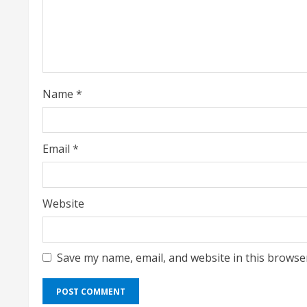
a
d
i
Name
*
n
g
Email
*
Website
Save my name, email, and website in this browse