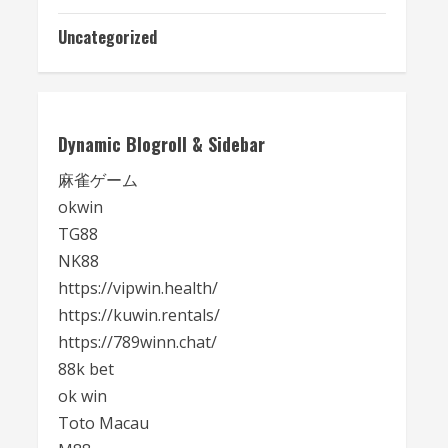
Uncategorized
Dynamic Blogroll & Sidebar
麻雀ゲーム
okwin
TG88
NK88
https://vipwin.health/
https://kuwin.rentals/
https://789winn.chat/
88k bet
ok win
Toto Macau