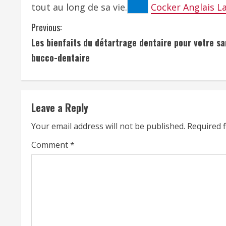
tout au long de sa vie.
Cocker Anglais La
C
Previous:
Les bienfaits du détartrage dentaire pour votre sa
o
bucco-dentaire
n
t
Leave a Reply
i
Your email address will not be published.
Required 
n
Comment
*
u
e
R
e