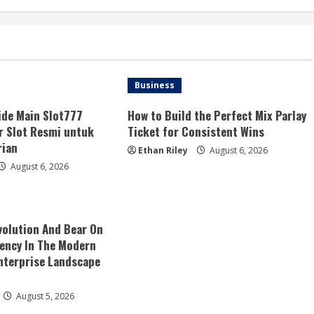
Business
ide Main Slot777
How to Build the Perfect Mix Parlay
r Slot Resmi untuk
Ticket for Consistent Wins
rian
Ethan Riley
August 6, 2026
August 6, 2026
volution And Bear On
ency In The Modern
nterprise Landscape
August 5, 2026