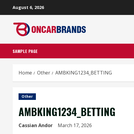
Skip
August 6, 2026
to
content
SAMPLE PAGE
Home
Other
AMBKING1234_BETTING
Other
AMBKING1234_BETTING
Cassian Andor
March 17, 2026