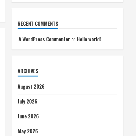
RECENT COMMENTS
A WordPress Commenter
on
Hello world!
ARCHIVES
August 2026
July 2026
June 2026
May 2026