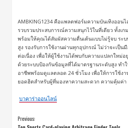
AMBKING1234 คือแพลตฟอร์มความบันเทิงออนไลน์ท
รวบรวมประสบการณ์ความสนุกไว้ในที่เดียว ทั้งเกม
พร้อมให้คุณได้สัมผัสความตื่นเต้นแบบไม่รู้จบ ร
สูง รองรับการใช้งานผ่านทุกอุปกรณ์ ไม่ว่าจะเป็นมื
ต่อเนื่อง เพื่อให้ผู้ใช้งานได้พบกับความแปลกใหม่อ
ด้วยระบบป้องกันข้อมูลที่ได้มาตรฐานระดับสูง ทำใ
อาชีพพร้อมดูแลตลอด 24 ชั่วโมง เพื่อให้การใช้ง
ยอดฮิตสำหรับผู้ที่มองหาความสะดวก ความคุ้มค
บาคาร่าออนไลน์
C
Previous:
Top Sports Card-playing Arbitrage Finder Tools