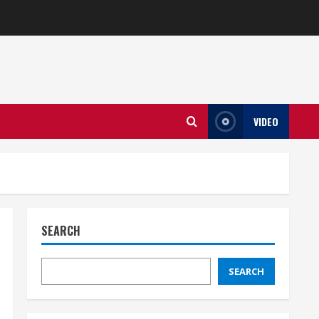
VIDEO
SEARCH
SEARCH