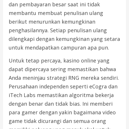
dan pembayaran besar saat ini tidak
membantu membuat penulisan ulang
berikut menurunkan kemungkinan
penghasilannya. Setiap penulisan ulang
dilengkapi dengan kemungkinan yang setara
untuk mendapatkan campuran apa pun.
Untuk tetap percaya, kasino online yang
dapat dipercaya sering memastikan bahwa
Anda meninjau strategi RNG mereka sendiri.
Perusahaan independen seperti eCogra dan
iTech Labs memastikan algoritma bekerja
dengan benar dan tidak bias. Ini memberi
para gamer dengan yakin bagaimana video
game tidak dicurangi dan semua orang