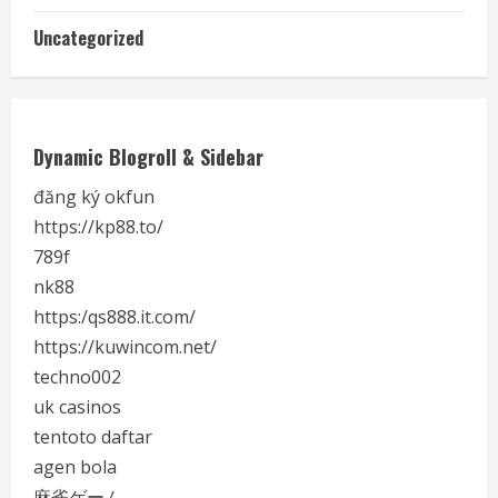
Uncategorized
Dynamic Blogroll & Sidebar
đăng ký okfun
https://kp88.to/
789f
nk88
https:/qs888.it.com/
https://kuwincom.net/
techno002
uk casinos
tentoto daftar
agen bola
麻雀ゲーム