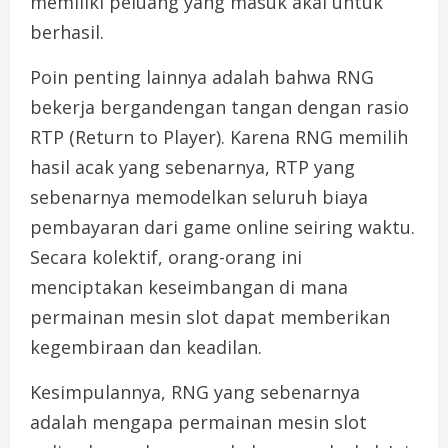
memiliki peluang yang masuk akal untuk
berhasil.
Poin penting lainnya adalah bahwa RNG
bekerja bergandengan tangan dengan rasio
RTP (Return to Player). Karena RNG memilih
hasil acak yang sebenarnya, RTP yang
sebenarnya memodelkan seluruh biaya
pembayaran dari game online seiring waktu.
Secara kolektif, orang-orang ini
menciptakan keseimbangan di mana
permainan mesin slot dapat memberikan
kegembiraan dan keadilan.
Kesimpulannya, RNG yang sebenarnya
adalah mengapa permainan mesin slot