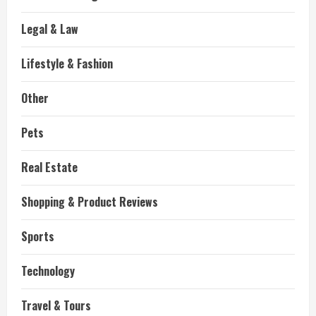
Legal & Law
Lifestyle & Fashion
Other
Pets
Real Estate
Shopping & Product Reviews
Sports
Technology
Travel & Tours