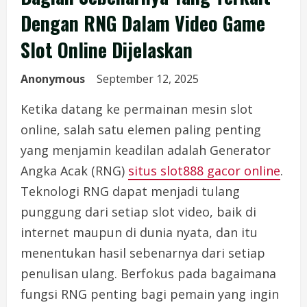
Dengan RNG Dalam Video Game
Slot Online Dijelaskan
Anonymous
September 12, 2025
Ketika datang ke permainan mesin slot
online, salah satu elemen paling penting
yang menjamin keadilan adalah Generator
Angka Acak (RNG)
situs slot888 gacor online
.
Teknologi RNG dapat menjadi tulang
punggung dari setiap slot video, baik di
internet maupun di dunia nyata, dan itu
menentukan hasil sebenarnya dari setiap
penulisan ulang. Berfokus pada bagaimana
fungsi RNG penting bagi pemain yang ingin