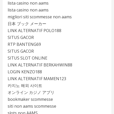
lista casino non aams
lista casino non aams
migliori siti scommesse non aams
日本 ブック メーカー
LINK ALTERNATIF POLO188
SITUS GACOR
RTP BANTENG69
SITUS GACOR
SITUS SLOT ONLINE
LINK ALTERNATIF BERKAHWIN88
LOGIN KENZO188
LINK ALTERNATIF MAMEN123
카지노 해외 사이트
オンライン カジノ アプリ
bookmaker scommesse
siti non aams scommesse
slots non AAMS