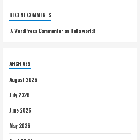
RECENT COMMENTS
A WordPress Commenter
on
Hello world!
ARCHIVES
August 2026
July 2026
June 2026
May 2026