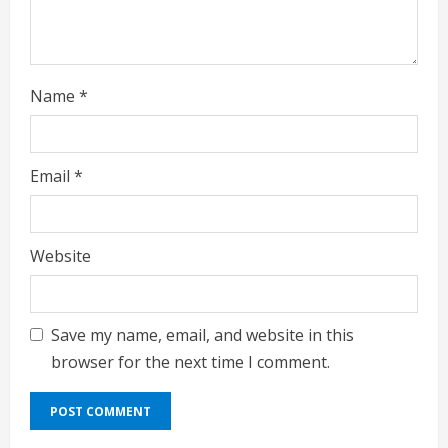
n
g
Name
*
Email
*
Website
Save my name, email, and website in this
browser for the next time I comment.