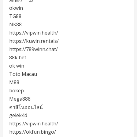
okwin
TG88
NK88
https://vipwin.health/
https://kuwin.rentals/
https://789winn.chat/
88k bet
ok win
Toto Macau
M88
bokep
Mega888
คาสิโนออนไลน์
gelek4d
https://vipwin.health/
https://okfun.bingo/