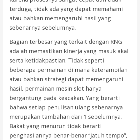
terduga, tidak ada yang dapat memahami
atau bahkan memengaruhi hasil yang
sebenarnya sebelumnya.
Bagian terbesar yang terkait dengan RNG
adalah memastikan kinerja yang masuk akal
serta ketidakpastian. Tidak seperti
beberapa permainan di mana keterampilan
atau bahkan strategi dapat memengaruhi
hasil, permainan mesin slot hanya
bergantung pada keacakan. Yang berarti
bahwa setiap penulisan ulang sebenarnya
merupakan tambahan dari 1 sebelumnya.
Bakat yang menurun tidak berarti
penghasilannya benar-benar “jatuh tempo”,