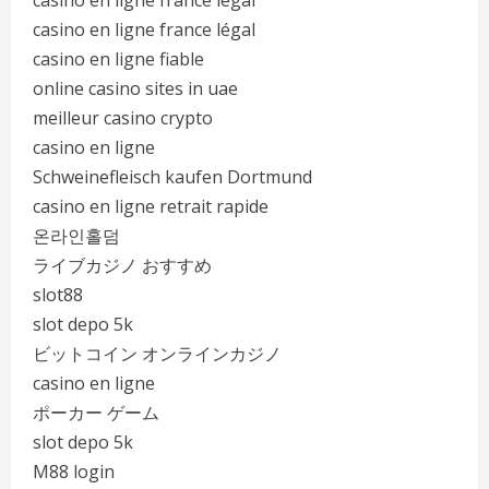
casino en ligne france légal
casino en ligne france légal
casino en ligne fiable
online casino sites in uae
meilleur casino crypto
casino en ligne
Schweinefleisch kaufen Dortmund
casino en ligne retrait rapide
온라인홀덤
ライブカジノ おすすめ
slot88
slot depo 5k
ビットコイン オンラインカジノ
casino en ligne
ポーカー ゲーム
slot depo 5k
M88 login