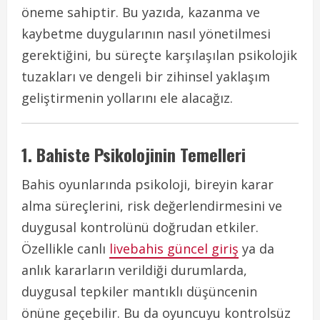
öneme sahiptir. Bu yazıda, kazanma ve
kaybetme duygularının nasıl yönetilmesi
gerektiğini, bu süreçte karşılaşılan psikolojik
tuzakları ve dengeli bir zihinsel yaklaşım
geliştirmenin yollarını ele alacağız.
1. Bahiste Psikolojinin Temelleri
Bahis oyunlarında psikoloji, bireyin karar
alma süreçlerini, risk değerlendirmesini ve
duygusal kontrolünü doğrudan etkiler.
Özellikle canlı
livebahis güncel giriş
ya da
anlık kararların verildiği durumlarda,
duygusal tepkiler mantıklı düşüncenin
önüne geçebilir. Bu da oyuncuyu kontrolsüz