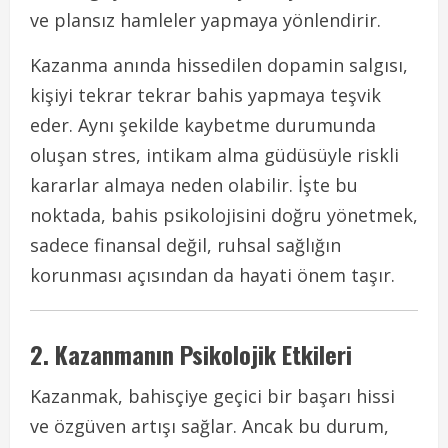
ve plansız hamleler yapmaya yönlendirir.
Kazanma anında hissedilen dopamin salgısı,
kişiyi tekrar tekrar bahis yapmaya teşvik
eder. Aynı şekilde kaybetme durumunda
oluşan stres, intikam alma güdüsüyle riskli
kararlar almaya neden olabilir. İşte bu
noktada, bahis psikolojisini doğru yönetmek,
sadece finansal değil, ruhsal sağlığın
korunması açısından da hayati önem taşır.
2. Kazanmanın Psikolojik Etkileri
Kazanmak, bahisçiye geçici bir başarı hissi
ve özgüven artışı sağlar. Ancak bu durum,