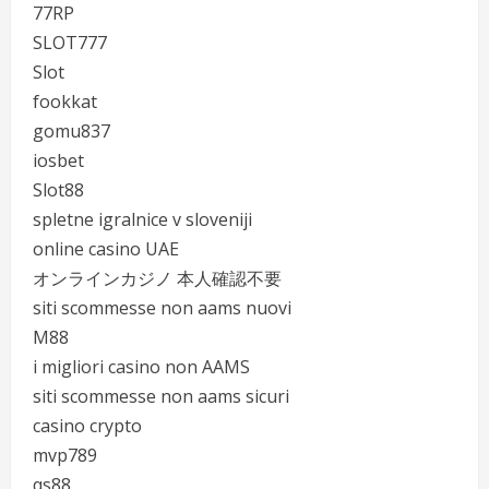
77RP
SLOT777
Slot
fookkat
gomu837
iosbet
Slot88
spletne igralnice v sloveniji
online casino UAE
オンラインカジノ 本人確認不要
siti scommesse non aams nuovi
M88
i migliori casino non AAMS
siti scommesse non aams sicuri
casino crypto
mvp789
qs88