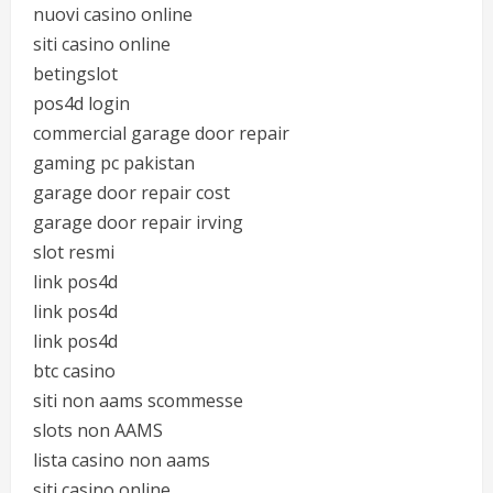
nuovi casino online
siti casino online
betingslot
pos4d login
commercial garage door repair
gaming pc pakistan
garage door repair cost
garage door repair irving
slot resmi
link pos4d
link pos4d
link pos4d
btc casino
siti non aams scommesse
slots non AAMS
lista casino non aams
siti casino online