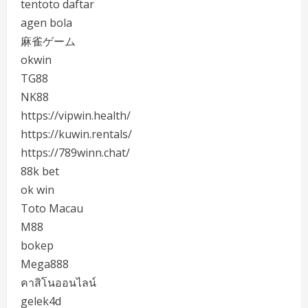
tentoto daftar
agen bola
麻雀ゲーム
okwin
TG88
NK88
https://vipwin.health/
https://kuwin.rentals/
https://789winn.chat/
88k bet
ok win
Toto Macau
M88
bokep
Mega888
คาสิโนออนไลน์
gelek4d