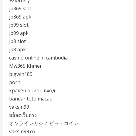
92lottery
jp369 slot
jp369 apk
jp99 slot
jp99 apk
jp8 slot
jp8 apk
casino online in cambodia
Mw365 Khmer
bigwin189
porn
кракен онион вход
bandar toto macau
vaksin99
สล็อตเว็บตรง
オンラインカジノ ビットコイン
vaksin99.co