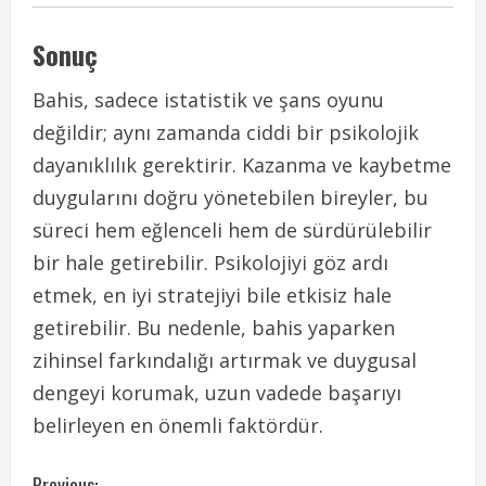
Sonuç
Bahis, sadece istatistik ve şans oyunu
değildir; aynı zamanda ciddi bir psikolojik
dayanıklılık gerektirir. Kazanma ve kaybetme
duygularını doğru yönetebilen bireyler, bu
süreci hem eğlenceli hem de sürdürülebilir
bir hale getirebilir. Psikolojiyi göz ardı
etmek, en iyi stratejiyi bile etkisiz hale
getirebilir. Bu nedenle, bahis yaparken
zihinsel farkındalığı artırmak ve duygusal
dengeyi korumak, uzun vadede başarıyı
belirleyen en önemli faktördür.
Previous: