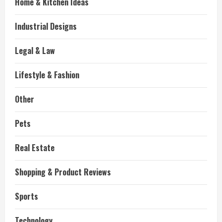
Home & Kitchen Ideas
Industrial Designs
Legal & Law
Lifestyle & Fashion
Other
Pets
Real Estate
Shopping & Product Reviews
Sports
Technology