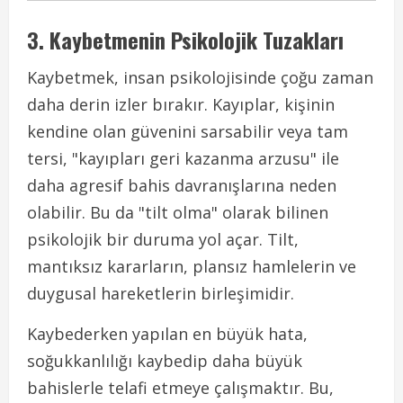
3. Kaybetmenin Psikolojik Tuzakları
Kaybetmek, insan psikolojisinde çoğu zaman
daha derin izler bırakır. Kayıplar, kişinin
kendine olan güvenini sarsabilir veya tam
tersi, "kayıpları geri kazanma arzusu" ile
daha agresif bahis davranışlarına neden
olabilir. Bu da "tilt olma" olarak bilinen
psikolojik bir duruma yol açar. Tilt,
mantıksız kararların, plansız hamlelerin ve
duygusal hareketlerin birleşimidir.
Kaybederken yapılan en büyük hata,
soğukkanlılığı kaybedip daha büyük
bahislerle telafi etmeye çalışmaktır. Bu,