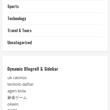
Sports
Technology
Travel & Tours
Uncategorized
Dynamic Blogroll & Sidebar
uk casinos
tentoto daftar
agen bola
麻雀ゲーム
okwin