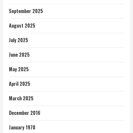
September 2025
August 2025
July 2025
June 2025
May 2025
April 2025
March 2025
December 2016
January 1970