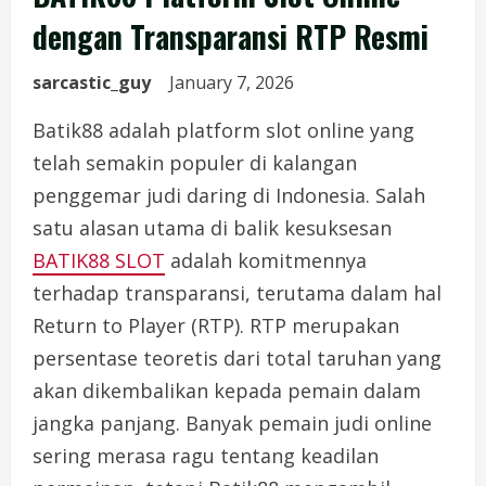
dengan Transparansi RTP Resmi
sarcastic_guy
January 7, 2026
Batik88 adalah platform slot online yang
telah semakin populer di kalangan
penggemar judi daring di Indonesia. Salah
satu alasan utama di balik kesuksesan
BATIK88 SLOT
adalah komitmennya
terhadap transparansi, terutama dalam hal
Return to Player (RTP). RTP merupakan
persentase teoretis dari total taruhan yang
akan dikembalikan kepada pemain dalam
jangka panjang. Banyak pemain judi online
sering merasa ragu tentang keadilan