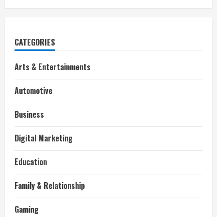
CATEGORIES
Arts & Entertainments
Automotive
Business
Digital Marketing
Education
Family & Relationship
Gaming