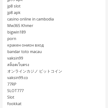
jp8 slot
jp8 apk
casino online in cambodia
Mw365 Khmer
bigwin189
porn
кракен онион вход
bandar toto macau
vaksin99
สล็อตเว็บตรง
オンラインカジノ ビットコイン
vaksin99.co
77RP
SLOT777
Slot
fookkat