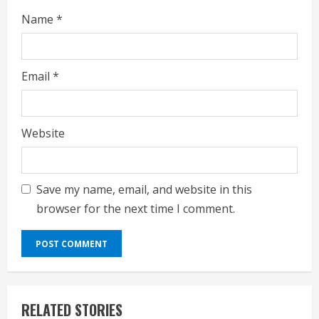
Name
*
Email
*
Website
Save my name, email, and website in this
browser for the next time I comment.
RELATED STORIES