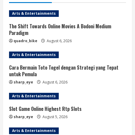
Arts & Entertainments
The Shift Towards Online Movies A Bodoni Medium
Paradigm
quadro_bike
August 6, 2026
Arts & Entertainments
Cara Bermain Toto Togel dengan Strategi yang Tepat
untuk Pemula
sharp_eye
August 6, 2026
Arts & Entertainments
Slot Game Online Highest Rtp Slots
sharp_eye
August 5, 2026
Arts & Entertainments