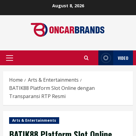
Skip
August 8, 2026
to
content
VIDEO
Primary
Menu
Home
Arts & Entertainments
BATIK88 Platform Slot Online dengan
Transparansi RTP Resmi
Arts & Entertainments
BATIK88 Platform Slot Online