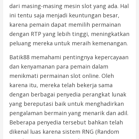
dari masing-masing mesin slot yang ada. Hal
ini tentu saja menjadi keuntungan besar,
karena pemain dapat memilih permainan
dengan RTP yang lebih tinggi, meningkatkan
peluang mereka untuk meraih kemenangan.
Batik88 memahami pentingnya kepercayaan
dan kenyamanan para pemain dalam
menikmati permainan slot online. Oleh
karena itu, mereka telah bekerja sama
dengan berbagai penyedia perangkat lunak
yang bereputasi baik untuk menghadirkan
pengalaman bermain yang menarik dan adil.
Beberapa penyedia tersebut bahkan telah
dikenal luas karena sistem RNG (Random