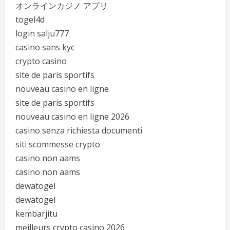
オンラインカジノ アプリ
togel4d
login salju777
casino sans kyc
crypto casino
site de paris sportifs
nouveau casino en ligne
site de paris sportifs
nouveau casino en ligne 2026
casino senza richiesta documenti
siti scommesse crypto
casino non aams
casino non aams
dewatogel
dewatogel
kembarjitu
meilleurs crypto casino 2026