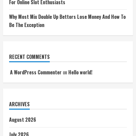
For Online Slot Enthusiasts
Why Most Mix Double Up Bettors Lose Money And How To
Be The Exception
RECENT COMMENTS
A WordPress Commenter
on
Hello world!
ARCHIVES
August 2026
July 2026