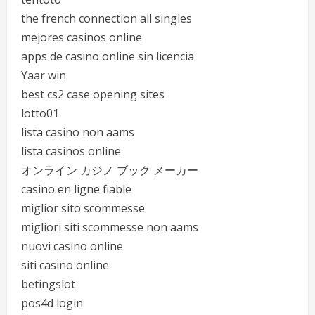
the french connection all singles
mejores casinos online
apps de casino online sin licencia
Yaar win
best cs2 case opening sites
lotto01
lista casino non aams
lista casinos online
オンライン カジノ ブック メーカー
casino en ligne fiable
miglior sito scommesse
migliori siti scommesse non aams
nuovi casino online
siti casino online
betingslot
pos4d login