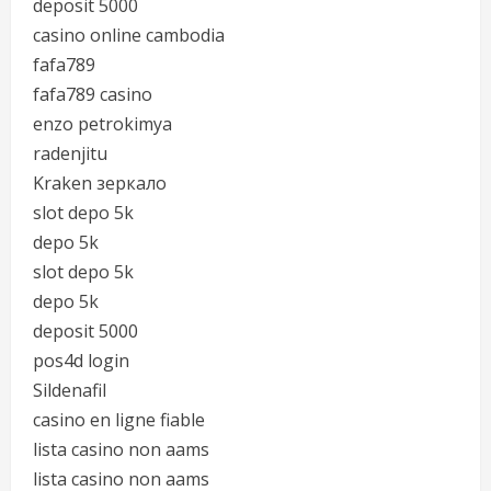
deposit 5000
casino online cambodia
fafa789
fafa789 casino
enzo petrokimya
radenjitu
Kraken зеркало
slot depo 5k
depo 5k
slot depo 5k
depo 5k
deposit 5000
pos4d login
Sildenafil
casino en ligne fiable
lista casino non aams
lista casino non aams