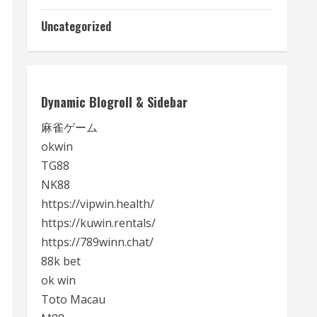
Uncategorized
Dynamic Blogroll & Sidebar
麻雀ゲーム
okwin
TG88
NK88
https://vipwin.health/
https://kuwin.rentals/
https://789winn.chat/
88k bet
ok win
Toto Macau