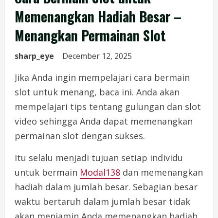
Memenangkan Hadiah Besar –
Menangkan Permainan Slot
sharp_eye
December 12, 2025
Jika Anda ingin mempelajari cara bermain
slot untuk menang, baca ini. Anda akan
mempelajari tips tentang gulungan dan slot
video sehingga Anda dapat memenangkan
permainan slot dengan sukses.
Itu selalu menjadi tujuan setiap individu
untuk bermain
Modal138
dan memenangkan
hadiah dalam jumlah besar. Sebagian besar
waktu bertaruh dalam jumlah besar tidak
akan menjamin Anda memenangkan hadiah