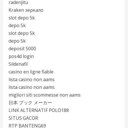
radenjitu
Kraken зеркало
slot depo 5k
depo 5k
slot depo 5k
depo 5k
deposit 5000
pos4d login
Sildenafil
casino en ligne fiable
lista casino non aams
lista casino non aams
migliori siti scommesse non aams
日本 ブック メーカー
LINK ALTERNATIF POLO188
SITUS GACOR
RTP BANTENG69