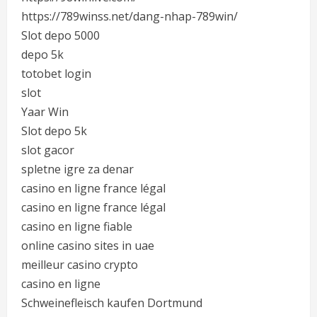
https://789winss.net/dang-nhap-789win/
Slot depo 5000
depo 5k
totobet login
slot
Yaar Win
Slot depo 5k
slot gacor
spletne igre za denar
casino en ligne france légal
casino en ligne france légal
casino en ligne fiable
online casino sites in uae
meilleur casino crypto
casino en ligne
Schweinefleisch kaufen Dortmund