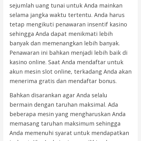
sejumlah uang tunai untuk Anda mainkan
selama jangka waktu tertentu. Anda harus
tetap mengikuti penawaran insentif kasino
sehingga Anda dapat menikmati lebih
banyak dan memenangkan lebih banyak.
Penawaran ini bahkan menjadi lebih baik di
kasino online. Saat Anda mendaftar untuk
akun mesin slot online, terkadang Anda akan
menerima gratis dan mendaftar bonus.
Bahkan disarankan agar Anda selalu
bermain dengan taruhan maksimal. Ada
beberapa mesin yang mengharuskan Anda
memasang taruhan maksimum sehingga
Anda memenuhi syarat untuk mendapatkan