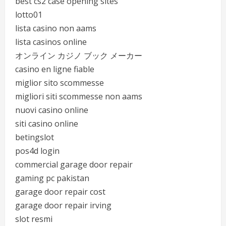
best cs2 case opening sites
lotto01
lista casino non aams
lista casinos online
オンライン カジノ ブック メーカー
casino en ligne fiable
miglior sito scommesse
migliori siti scommesse non aams
nuovi casino online
siti casino online
betingslot
pos4d login
commercial garage door repair
gaming pc pakistan
garage door repair cost
garage door repair irving
slot resmi