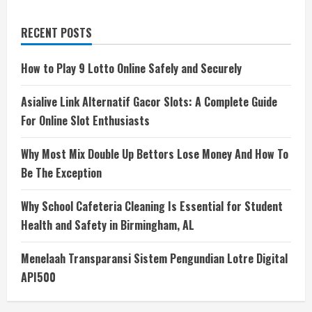
RECENT POSTS
How to Play 9 Lotto Online Safely and Securely
Asialive Link Alternatif Gacor Slots: A Complete Guide
For Online Slot Enthusiasts
Why Most Mix Double Up Bettors Lose Money And How To
Be The Exception
Why School Cafeteria Cleaning Is Essential for Student
Health and Safety in Birmingham, AL
Menelaah Transparansi Sistem Pengundian Lotre Digital
API500