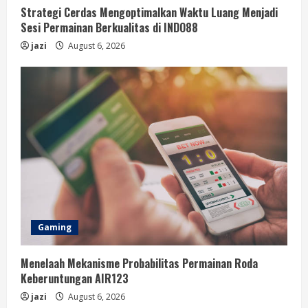
Strategi Cerdas Mengoptimalkan Waktu Luang Menjadi
Sesi Permainan Berkualitas di INDO88
jazi
August 6, 2026
Gaming
Menelaah Mekanisme Probabilitas Permainan Roda
Keberuntungan AIR123
jazi
August 6, 2026