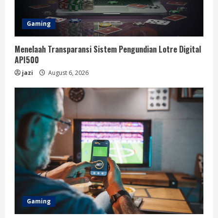
Gaming
Menelaah Transparansi Sistem Pengundian Lotre Digital
API500
jazi
August 6, 2026
Gaming