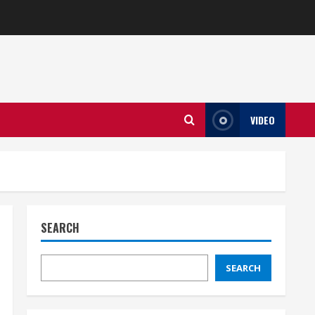
VIDEO
SEARCH
SEARCH