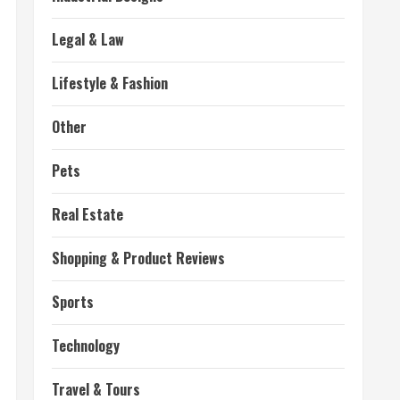
Legal & Law
Lifestyle & Fashion
Other
Pets
Real Estate
Shopping & Product Reviews
Sports
Technology
Travel & Tours