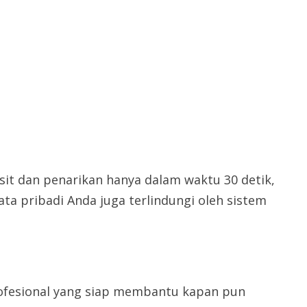
it dan penarikan hanya dalam waktu 30 detik,
ta pribadi Anda juga terlindungi oleh sistem
rofesional yang siap membantu kapan pun