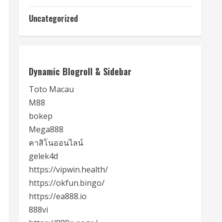
Uncategorized
Dynamic Blogroll & Sidebar
Toto Macau
M88
bokep
Mega888
คาสิโนออนไลน์
gelek4d
https://vipwin.health/
https://okfun.bingo/
https://ea888.io
888vi