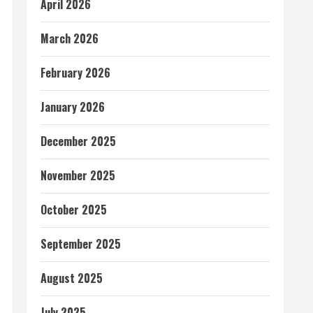
April 2026
March 2026
February 2026
January 2026
December 2025
November 2025
October 2025
September 2025
August 2025
July 2025