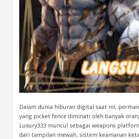
Dalam dunia hiburan digital saat ini, permai
yang picket fence diminati oleh banyak orang
Luxury333 muncul sebagai weapons platfor
dari tampilan mewah, sistem keamanan ketat