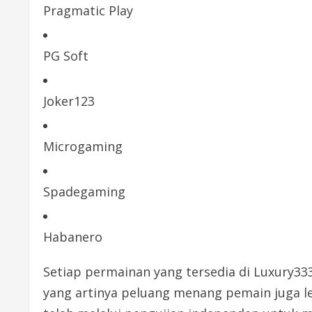
Pragmatic Play
PG Soft
Joker123
Microgaming
Spadegaming
Habanero
Setiap permainan yang tersedia di Luxury333 
yang artinya peluang menang pemain juga le