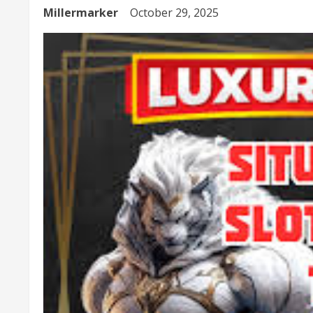
Millermarker
October 29, 2025