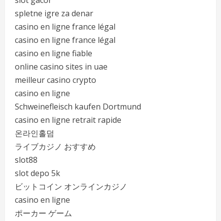
slot gacor
spletne igre za denar
casino en ligne france légal
casino en ligne france légal
casino en ligne fiable
online casino sites in uae
meilleur casino crypto
casino en ligne
Schweinefleisch kaufen Dortmund
casino en ligne retrait rapide
온라인홀덤
ライブカジノ おすすめ
slot88
slot depo 5k
ビットコイン オンラインカジノ
casino en ligne
ポーカー ゲーム