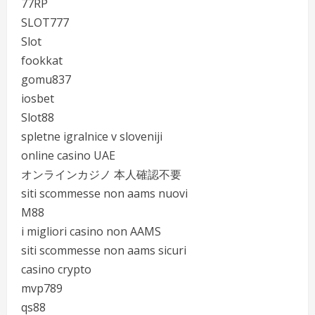
77RP
SLOT777
Slot
fookkat
gomu837
iosbet
Slot88
spletne igralnice v sloveniji
online casino UAE
オンラインカジノ 本人確認不要
siti scommesse non aams nuovi
M88
i migliori casino non AAMS
siti scommesse non aams sicuri
casino crypto
mvp789
qs88