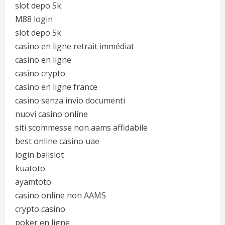
slot depo 5k
M88 login
slot depo 5k
casino en ligne retrait immédiat
casino en ligne
casino crypto
casino en ligne france
casino senza invio documenti
nuovi casino online
siti scommesse non aams affidabile
best online casino uae
login balislot
kuatoto
ayamtoto
casino online non AAMS
crypto casino
poker en ligne