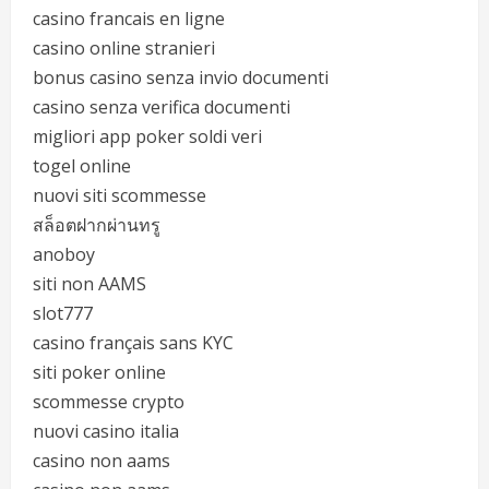
casino francais en ligne
casino online stranieri
bonus casino senza invio documenti
casino senza verifica documenti
migliori app poker soldi veri
togel online
nuovi siti scommesse
สล็อตฝากผ่านทรู
anoboy
siti non AAMS
slot777
casino français sans KYC
siti poker online
scommesse crypto
nuovi casino italia
casino non aams