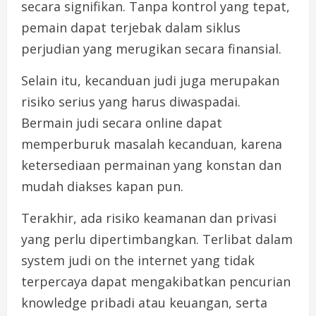
secara signifikan. Tanpa kontrol yang tepat,
pemain dapat terjebak dalam siklus
perjudian yang merugikan secara finansial.
Selain itu, kecanduan judi juga merupakan
risiko serius yang harus diwaspadai.
Bermain judi secara online dapat
memperburuk masalah kecanduan, karena
ketersediaan permainan yang konstan dan
mudah diakses kapan pun.
Terakhir, ada risiko keamanan dan privasi
yang perlu dipertimbangkan. Terlibat dalam
system judi on the internet yang tidak
terpercaya dapat mengakibatkan pencurian
knowledge pribadi atau keuangan, serta