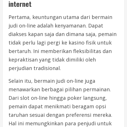
internet
Pertama, keuntungan utama dari bermain
judi on-line adalah kenyamanan. Dapat
diakses kapan saja dan dimana saja, pemain
tidak perlu lagi pergi ke kasino fisik untuk
bertaruh. Ini memberikan fleksibilitas dan
kepraktisan yang tidak dimiliki oleh
perjudian tradisional.
Selain itu, bermain judi on-line juga
menawarkan berbagai pilihan permainan.
Dari slot on-line hingga poker langsung,
pemain dapat menikmati beragam opsi
taruhan sesuai dengan preferensi mereka.
Hal ini memungkinkan para penjudi untuk