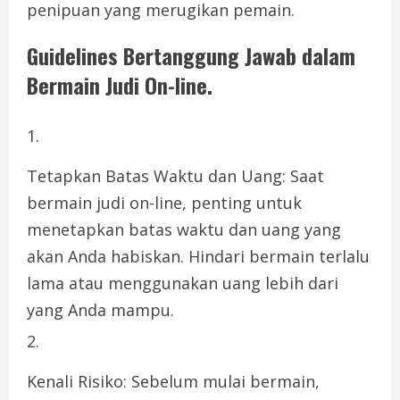
penipuan yang merugikan pemain.
Guidelines Bertanggung Jawab dalam
Bermain Judi On-line.
Tetapkan Batas Waktu dan Uang: Saat
bermain judi on-line, penting untuk
menetapkan batas waktu dan uang yang
akan Anda habiskan. Hindari bermain terlalu
lama atau menggunakan uang lebih dari
yang Anda mampu.
Kenali Risiko: Sebelum mulai bermain,