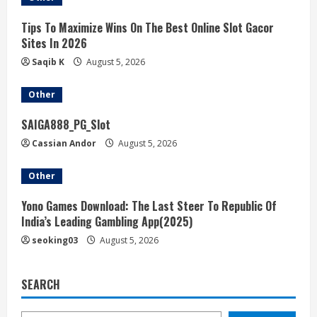
Tips To Maximize Wins On The Best Online Slot Gacor
Sites In 2026
Saqib K
August 5, 2026
Other
SAIGA888_PG_Slot
Cassian Andor
August 5, 2026
Other
Yono Games Download: The Last Steer To Republic Of
India’s Leading Gambling App(2025)
seoking03
August 5, 2026
SEARCH