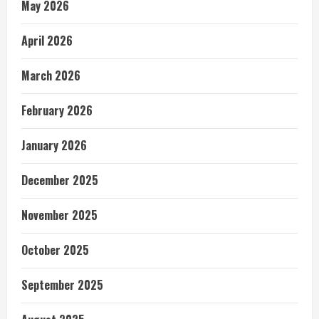
May 2026
April 2026
March 2026
February 2026
January 2026
December 2025
November 2025
October 2025
September 2025