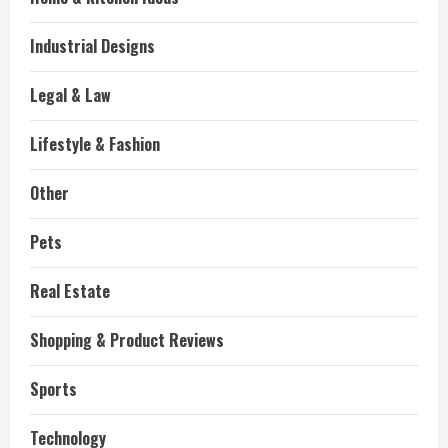
Industrial Designs
Legal & Law
Lifestyle & Fashion
Other
Pets
Real Estate
Shopping & Product Reviews
Sports
Technology