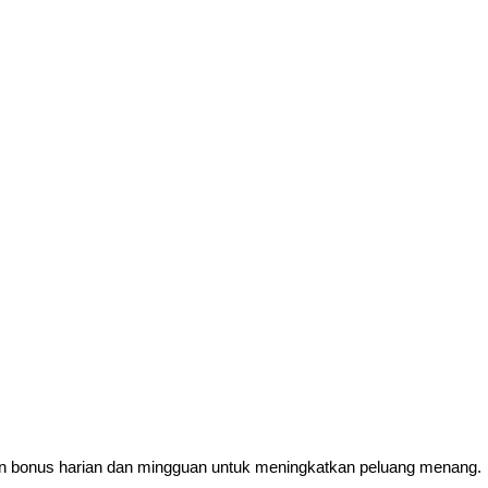
an bonus harian dan mingguan untuk meningkatkan peluang menang.