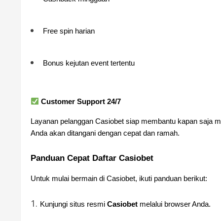
Free spin harian
Bonus kejutan event tertentu
Customer Support 24/7
Layanan pelanggan Casiobet siap membantu kapan saja me
Anda akan ditangani dengan cepat dan ramah.
Panduan Cepat Daftar Casiobet
Untuk mulai bermain di Casiobet, ikuti panduan berikut:
Kunjungi situs resmi
Casiobet
melalui browser Anda.