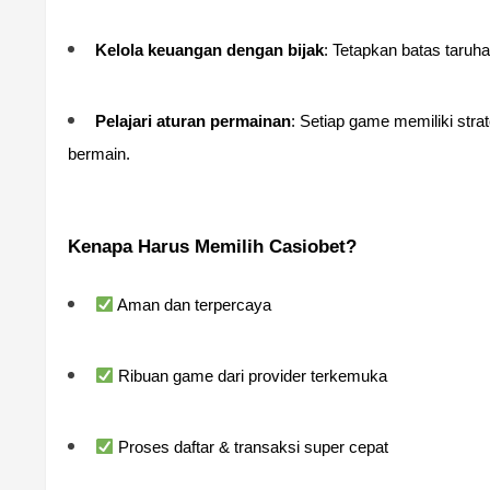
Kelola keuangan dengan bijak
: Tetapkan batas taruh
Pelajari aturan permainan
: Setiap game memiliki str
bermain.
Kenapa Harus Memilih Casiobet?
Aman dan terpercaya
Ribuan game dari provider terkemuka
Proses daftar & transaksi super cepat