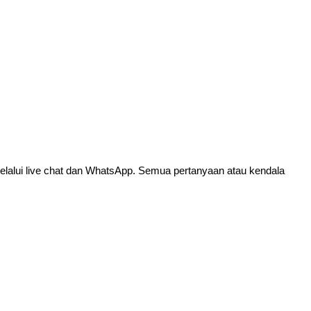
lalui live chat dan WhatsApp. Semua pertanyaan atau kendala