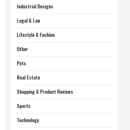
Industrial Designs
Legal & Law
Lifestyle & Fashion
Other
Pets
Real Estate
Shopping & Product Reviews
Sports
Technology