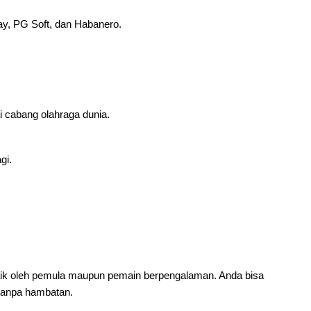
ay, PG Soft, dan Habanero.
i cabang olahraga dunia.
gi.
aik oleh pemula maupun pemain berpengalaman. Anda bisa
tanpa hambatan.