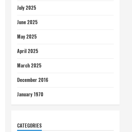
July 2025
June 2025
May 2025
April 2025
March 2025
December 2016
January 1970
CATEGORIES