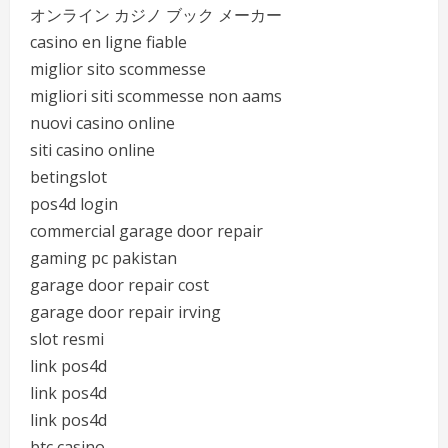
オンライン カジノ ブック メーカー
casino en ligne fiable
miglior sito scommesse
migliori siti scommesse non aams
nuovi casino online
siti casino online
betingslot
pos4d login
commercial garage door repair
gaming pc pakistan
garage door repair cost
garage door repair irving
slot resmi
link pos4d
link pos4d
link pos4d
btc casino