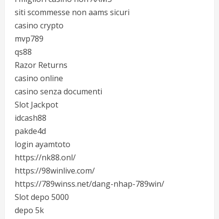
siti scommesse non aams sicuri
casino crypto
mvp789
qs88
Razor Returns
casino online
casino senza documenti
Slot Jackpot
idcash88
pakde4d
login ayamtoto
https://nk88.onl/
https://98winlive.com/
https://789winss.net/dang-nhap-789win/
Slot depo 5000
depo 5k