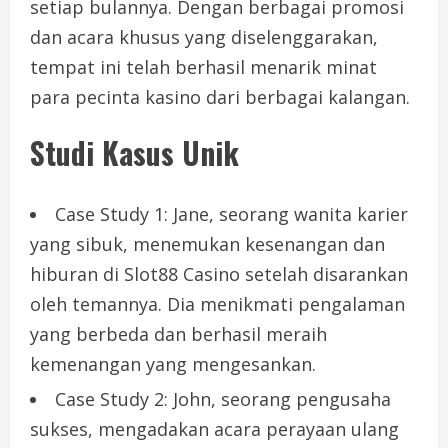
setiap bulannya. Dengan berbagai promosi
dan acara khusus yang diselenggarakan,
tempat ini telah berhasil menarik minat
para pecinta kasino dari berbagai kalangan.
Studi Kasus Unik
Case Study 1: Jane, seorang wanita karier
yang sibuk, menemukan kesenangan dan
hiburan di Slot88 Casino setelah disarankan
oleh temannya. Dia menikmati pengalaman
yang berbeda dan berhasil meraih
kemenangan yang mengesankan.
Case Study 2: John, seorang pengusaha
sukses, mengadakan acara perayaan ulang