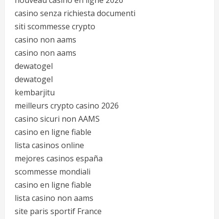
nouveau casino en ligne 2026
casino senza richiesta documenti
siti scommesse crypto
casino non aams
casino non aams
dewatogel
dewatogel
kembarjitu
meilleurs crypto casino 2026
casino sicuri non AAMS
casino en ligne fiable
lista casinos online
mejores casinos españa
scommesse mondiali
casino en ligne fiable
lista casino non aams
site paris sportif France