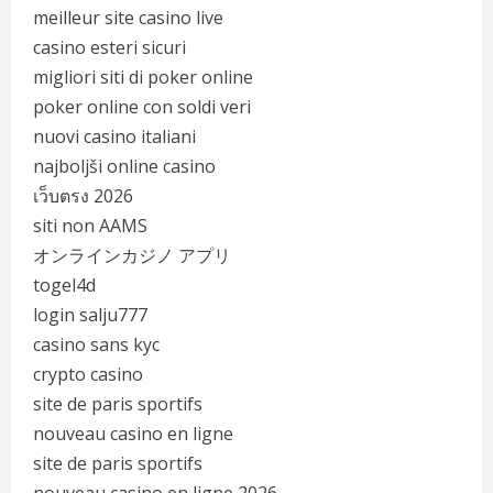
meilleur site casino live
casino esteri sicuri
migliori siti di poker online
poker online con soldi veri
nuovi casino italiani
najboljši online casino
เว็บตรง 2026
siti non AAMS
オンラインカジノ アプリ
togel4d
login salju777
casino sans kyc
crypto casino
site de paris sportifs
nouveau casino en ligne
site de paris sportifs