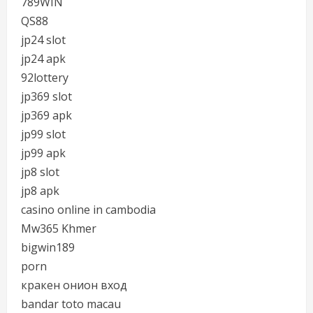
789WIN
QS88
jp24 slot
jp24 apk
92lottery
jp369 slot
jp369 apk
jp99 slot
jp99 apk
jp8 slot
jp8 apk
casino online in cambodia
Mw365 Khmer
bigwin189
porn
кракен онион вход
bandar toto macau