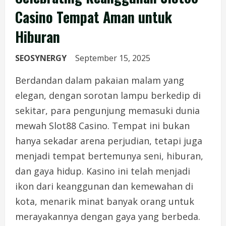
Casino Tempat Aman untuk
Hiburan
SEOSYNERGY
September 15, 2025
Berdandan dalam pakaian malam yang
elegan, dengan sorotan lampu berkedip di
sekitar, para pengunjung memasuki dunia
mewah Slot88 Casino. Tempat ini bukan
hanya sekadar arena perjudian, tetapi juga
menjadi tempat bertemunya seni, hiburan,
dan gaya hidup. Kasino ini telah menjadi
ikon dari keanggunan dan kemewahan di
kota, menarik minat banyak orang untuk
merayakannya dengan gaya yang berbeda.