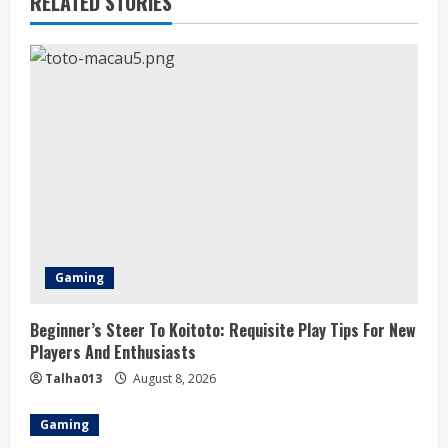
RELATED STORIES
Gaming
Beginner’s Steer To Koitoto: Requisite Play Tips For New
Players And Enthusiasts
Talha013
August 8, 2026
Gaming