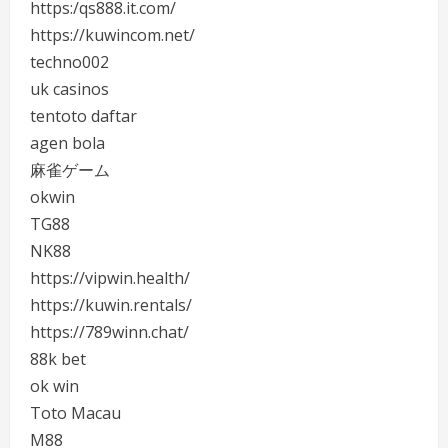
https:/qs888.it.com/
https://kuwincom.net/
techno002
uk casinos
tentoto daftar
agen bola
麻雀ゲーム
okwin
TG88
NK88
https://vipwin.health/
https://kuwin.rentals/
https://789winn.chat/
88k bet
ok win
Toto Macau
M88