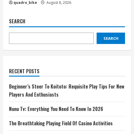
quadro_bike
August 8, 2026
SEARCH
SEARCH
RECENT POSTS
Beginner’s Steer To Koitoto: Requisite Play Tips For New
Players And Enthusiasts
Nunu Tv: Everything You Need To Know In 2026
The Breathtaking Playing Field Of Casino Activities