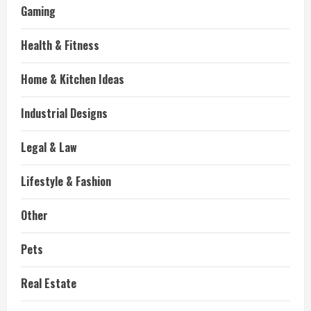
Gaming
Health & Fitness
Home & Kitchen Ideas
Industrial Designs
Legal & Law
Lifestyle & Fashion
Other
Pets
Real Estate