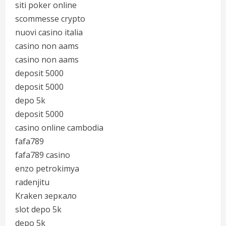
siti poker online
scommesse crypto
nuovi casino italia
casino non aams
casino non aams
deposit 5000
deposit 5000
depo 5k
deposit 5000
casino online cambodia
fafa789
fafa789 casino
enzo petrokimya
radenjitu
Kraken зеркало
slot depo 5k
depo 5k