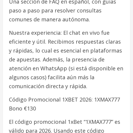
Una sección de FAQ en español, con guías
paso a paso para resolver consultas
comunes de manera autónoma.
Nuestra experiencia: El chat en vivo fue
eficiente y útil. Recibimos respuestas claras
y rápidas, lo cual es esencial en plataformas
de apuestas. Además, la presencia de
atención en WhatsApp (si está disponible en
algunos casos) facilita aún más la
comunicación directa y rápida.
Código Promocional 1XBET 2026: 1XMAX777
Bono €130
El código promocional 1xBet “1XMAX777” es
válido para 2026. Usando este código