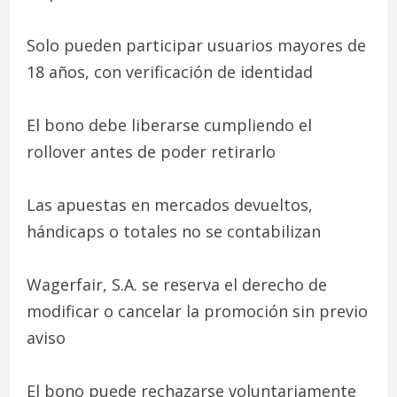
Solo pueden participar usuarios mayores de
18 años, con verificación de identidad
El bono debe liberarse cumpliendo el
rollover antes de poder retirarlo
Las apuestas en mercados devueltos,
hándicaps o totales no se contabilizan
Wagerfair, S.A. se reserva el derecho de
modificar o cancelar la promoción sin previo
aviso
El bono puede rechazarse voluntariamente