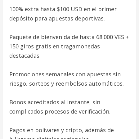
100% extra hasta $100 USD en el primer
depósito para apuestas deportivas.
Paquete de bienvenida de hasta 68.000 VES +
150 giros gratis en tragamonedas
destacadas.
Promociones semanales con apuestas sin
riesgo, sorteos y reembolsos automáticos.
Bonos acreditados al instante, sin
complicados procesos de verificación.
Pagos en bolívares y cripto, además de