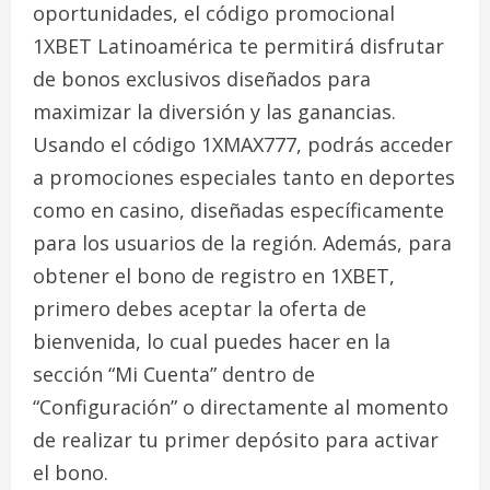
oportunidades, el código promocional
1XBET Latinoamérica te permitirá disfrutar
de bonos exclusivos diseñados para
maximizar la diversión y las ganancias.
Usando el código 1XMAX777, podrás acceder
a promociones especiales tanto en deportes
como en casino, diseñadas específicamente
para los usuarios de la región. Además, para
obtener el bono de registro en 1XBET,
primero debes aceptar la oferta de
bienvenida, lo cual puedes hacer en la
sección “Mi Cuenta” dentro de
“Configuración” o directamente al momento
de realizar tu primer depósito para activar
el bono.