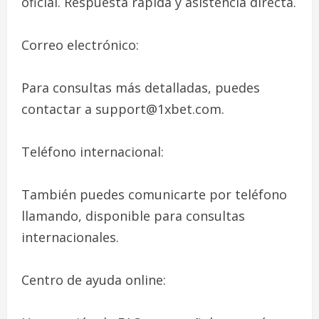
oficial. Respuesta rápida y asistencia directa.
Correo electrónico:
Para consultas más detalladas, puedes
contactar a
support@1xbet.com
.
Teléfono internacional:
También puedes comunicarte por teléfono
llamando, disponible para consultas
internacionales.
Centro de ayuda online: