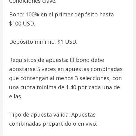
Condiciones clave:
Bono: 100% en el primer depósito hasta
$100 USD.
Depósito mínimo: $1 USD.
Requisitos de apuesta: El bono debe
apostarse 5 veces en apuestas combinadas
que contengan al menos 3 selecciones, con
una cuota mínima de 1.40 por cada una de
ellas.
Tipo de apuesta válida: Apuestas
combinadas prepartido o en vivo.