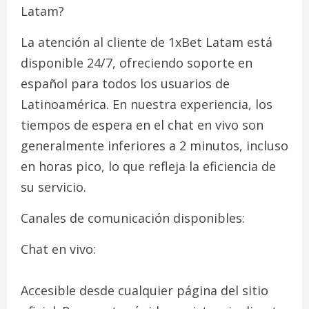
Latam?
La atención al cliente de 1xBet Latam está
disponible 24/7, ofreciendo soporte en
español para todos los usuarios de
Latinoamérica. En nuestra experiencia, los
tiempos de espera en el chat en vivo son
generalmente inferiores a 2 minutos, incluso
en horas pico, lo que refleja la eficiencia de
su servicio.
Canales de comunicación disponibles:
Chat en vivo:
Accesible desde cualquier página del sitio