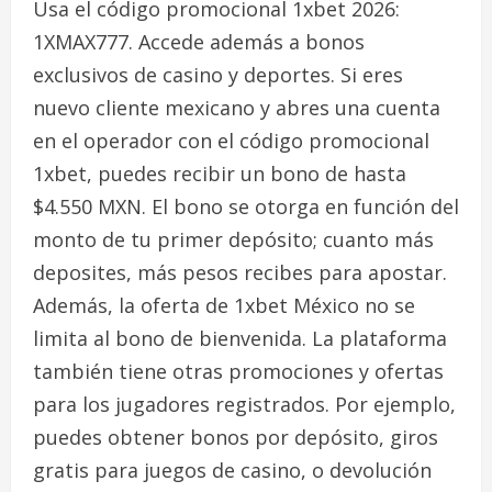
Usa el código promocional 1xbet 2026:
1XMAX777. Accede además a bonos
exclusivos de casino y deportes. Si eres
nuevo cliente mexicano y abres una cuenta
en el operador con el código promocional
1xbet, puedes recibir un bono de hasta
$4.550 MXN. El bono se otorga en función del
monto de tu primer depósito; cuanto más
deposites, más pesos recibes para apostar.
Además, la oferta de 1xbet México no se
limita al bono de bienvenida. La plataforma
también tiene otras promociones y ofertas
para los jugadores registrados. Por ejemplo,
puedes obtener bonos por depósito, giros
gratis para juegos de casino, o devolución