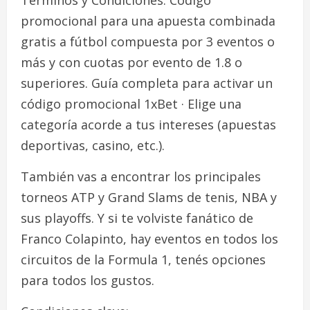
promocional para una apuesta combinada
gratis a fútbol compuesta por 3 eventos o
más y con cuotas por evento de 1.8 o
superiores. Guía completa para activar un
código promocional 1xBet · Elige una
categoría acorde a tus intereses (apuestas
deportivas, casino, etc.).
También vas a encontrar los principales
torneos ATP y Grand Slams de tenis, NBA y
sus playoffs. Y si te volviste fanático de
Franco Colapinto, hay eventos en todos los
circuitos de la Formula 1, tenés opciones
para todos los gustos.