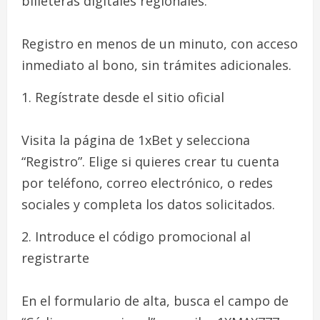
billeteras digitales regionales.
Registro en menos de un minuto, con acceso
inmediato al bono, sin trámites adicionales.
1. Regístrate desde el sitio oficial
Visita la página de 1xBet y selecciona
“Registro”. Elige si quieres crear tu cuenta
por teléfono, correo electrónico, o redes
sociales y completa los datos solicitados.
2. Introduce el código promocional al
registrarte
En el formulario de alta, busca el campo de