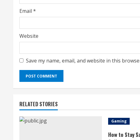
g
Email
*
Website
Save my name, email, and website in this browse
RELATED STORIES
Gaming
How to Stay S