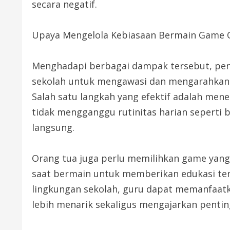
secara negatif.
Upaya Mengelola Kebiasaan Bermain Game 
Menghadapi berbagai dampak tersebut, pen
sekolah untuk mengawasi dan mengarahkan 
Salah satu langkah yang efektif adalah mene
tidak mengganggu rutinitas harian seperti be
langsung.
Orang tua juga perlu memilihkan game yan
saat bermain untuk memberikan edukasi tent
lingkungan sekolah, guru dapat memanfaat
lebih menarik sekaligus mengajarkan penti