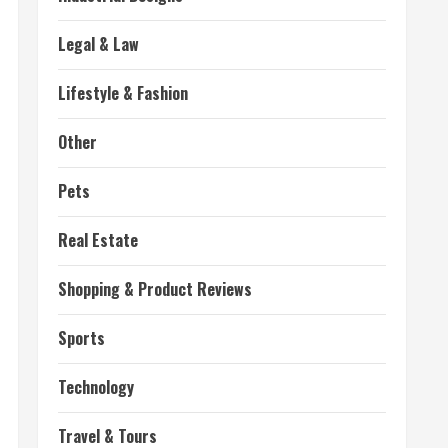
Legal & Law
Lifestyle & Fashion
Other
Pets
Real Estate
Shopping & Product Reviews
Sports
Technology
Travel & Tours