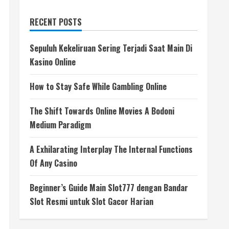
RECENT POSTS
Sepuluh Kekeliruan Sering Terjadi Saat Main Di
Kasino Online
How to Stay Safe While Gambling Online
The Shift Towards Online Movies A Bodoni
Medium Paradigm
A Exhilarating Interplay The Internal Functions
Of Any Casino
Beginner’s Guide Main Slot777 dengan Bandar
Slot Resmi untuk Slot Gacor Harian