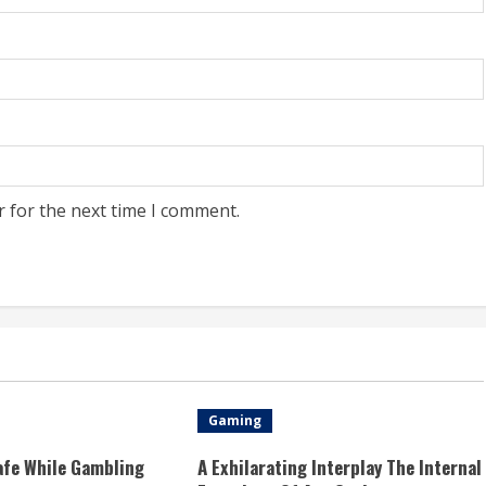
r for the next time I comment.
Gaming
afe While Gambling
A Exhilarating Interplay The Internal