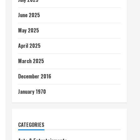
June 2025
May 2025
April 2025
March 2025
December 2016
January 1970
CATEGORIES