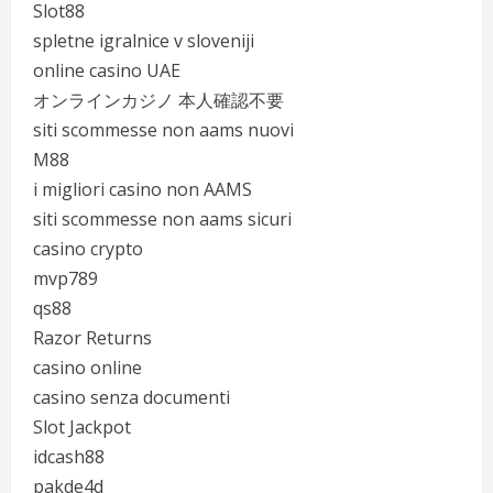
Slot88
spletne igralnice v sloveniji
online casino UAE
オンラインカジノ 本人確認不要
siti scommesse non aams nuovi
M88
i migliori casino non AAMS
siti scommesse non aams sicuri
casino crypto
mvp789
qs88
Razor Returns
casino online
casino senza documenti
Slot Jackpot
idcash88
pakde4d