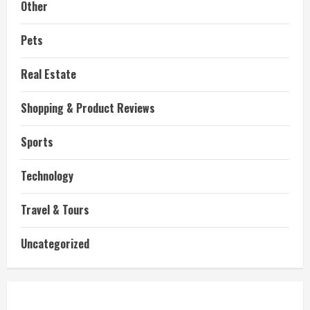
Other
Pets
Real Estate
Shopping & Product Reviews
Sports
Technology
Travel & Tours
Uncategorized