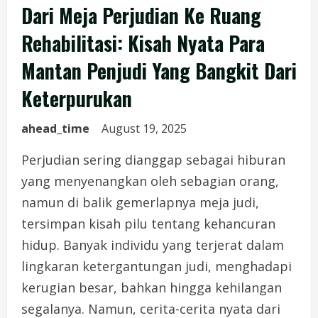
Dari Meja Perjudian Ke Ruang
Rehabilitasi: Kisah Nyata Para
Mantan Penjudi Yang Bangkit Dari
Keterpurukan
ahead_time
August 19, 2025
Perjudian sering dianggap sebagai hiburan
yang menyenangkan oleh sebagian orang,
namun di balik gemerlapnya meja judi,
tersimpan kisah pilu tentang kehancuran
hidup. Banyak individu yang terjerat dalam
lingkaran ketergantungan judi, menghadapi
kerugian besar, bahkan hingga kehilangan
segalanya. Namun, cerita-cerita nyata dari