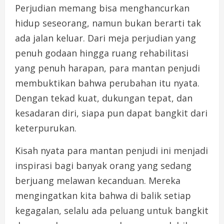
Perjudian memang bisa menghancurkan
hidup seseorang, namun bukan berarti tak
ada jalan keluar. Dari meja perjudian yang
penuh godaan hingga ruang rehabilitasi
yang penuh harapan, para mantan penjudi
membuktikan bahwa perubahan itu nyata.
Dengan tekad kuat, dukungan tepat, dan
kesadaran diri, siapa pun dapat bangkit dari
keterpurukan.
Kisah nyata para mantan penjudi ini menjadi
inspirasi bagi banyak orang yang sedang
berjuang melawan kecanduan. Mereka
mengingatkan kita bahwa di balik setiap
kegagalan, selalu ada peluang untuk bangkit