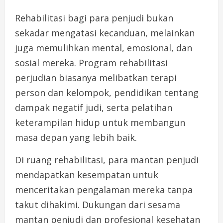
Rehabilitasi bagi para penjudi bukan
sekadar mengatasi kecanduan, melainkan
juga memulihkan mental, emosional, dan
sosial mereka. Program rehabilitasi
perjudian biasanya melibatkan terapi
person dan kelompok, pendidikan tentang
dampak negatif judi, serta pelatihan
keterampilan hidup untuk membangun
masa depan yang lebih baik.
Di ruang rehabilitasi, para mantan penjudi
mendapatkan kesempatan untuk
menceritakan pengalaman mereka tanpa
takut dihakimi. Dukungan dari sesama
mantan penjudi dan profesional kesehatan