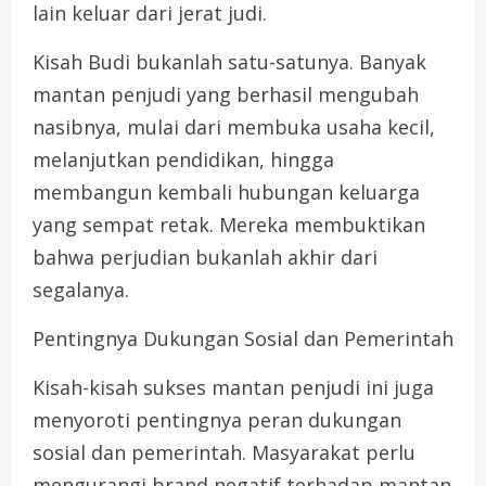
lain keluar dari jerat judi.
Kisah Budi bukanlah satu-satunya. Banyak
mantan penjudi yang berhasil mengubah
nasibnya, mulai dari membuka usaha kecil,
melanjutkan pendidikan, hingga
membangun kembali hubungan keluarga
yang sempat retak. Mereka membuktikan
bahwa perjudian bukanlah akhir dari
segalanya.
Pentingnya Dukungan Sosial dan Pemerintah
Kisah-kisah sukses mantan penjudi ini juga
menyoroti pentingnya peran dukungan
sosial dan pemerintah. Masyarakat perlu
mengurangi brand negatif terhadap mantan