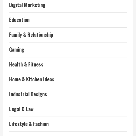
Digital Marketing
Education
Family & Relationship
Gaming
Health & Fitness
Home & Kitchen Ideas
Industrial Designs
Legal & Law
Lifestyle & Fashion