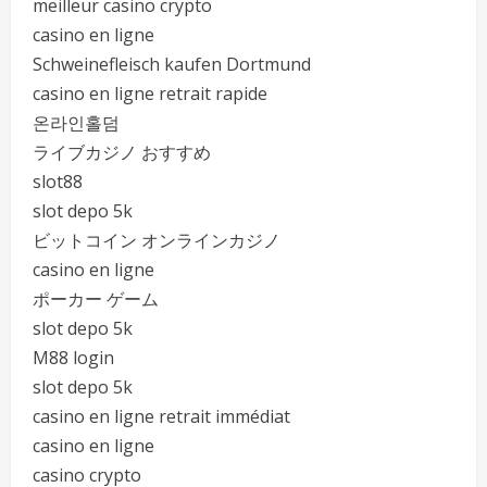
meilleur casino crypto
casino en ligne
Schweinefleisch kaufen Dortmund
casino en ligne retrait rapide
온라인홀덤
ライブカジノ おすすめ
slot88
slot depo 5k
ビットコイン オンラインカジノ
casino en ligne
ポーカー ゲーム
slot depo 5k
M88 login
slot depo 5k
casino en ligne retrait immédiat
casino en ligne
casino crypto