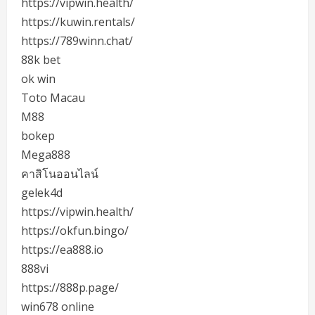
https://vipwin.health/
https://kuwin.rentals/
https://789winn.chat/
88k bet
ok win
Toto Macau
M88
bokep
Mega888
คาสิโนออนไลน์
gelek4d
https://vipwin.health/
https://okfun.bingo/
https://ea888.io
888vi
https://888p.page/
win678 online