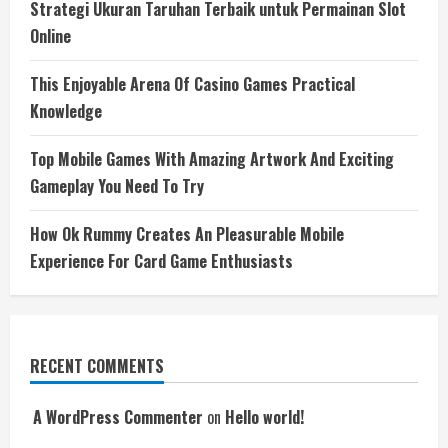
Strategi Ukuran Taruhan Terbaik untuk Permainan Slot
Online
This Enjoyable Arena Of Casino Games Practical
Knowledge
Top Mobile Games With Amazing Artwork And Exciting
Gameplay You Need To Try
How Ok Rummy Creates An Pleasurable Mobile
Experience For Card Game Enthusiasts
RECENT COMMENTS
A WordPress Commenter
on
Hello world!