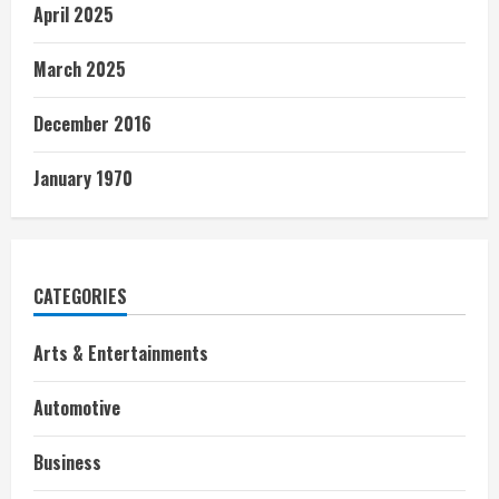
April 2025
March 2025
December 2016
January 1970
CATEGORIES
Arts & Entertainments
Automotive
Business