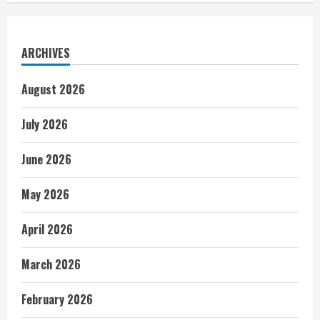
ARCHIVES
August 2026
July 2026
June 2026
May 2026
April 2026
March 2026
February 2026