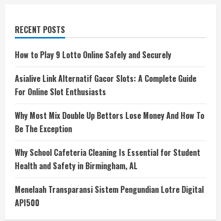
RECENT POSTS
How to Play 9 Lotto Online Safely and Securely
Asialive Link Alternatif Gacor Slots: A Complete Guide
For Online Slot Enthusiasts
Why Most Mix Double Up Bettors Lose Money And How To
Be The Exception
Why School Cafeteria Cleaning Is Essential for Student
Health and Safety in Birmingham, AL
Menelaah Transparansi Sistem Pengundian Lotre Digital
API500