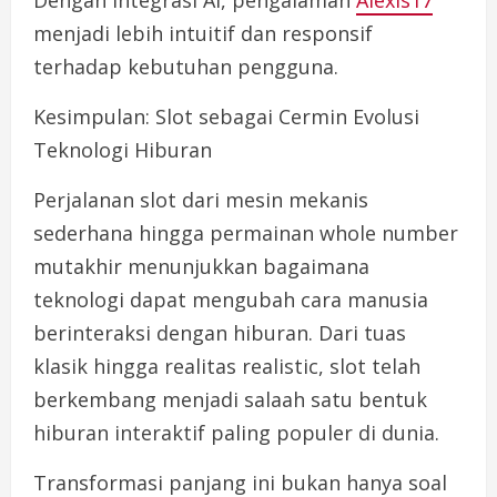
Dengan integrasi AI, pengalaman
Alexis17
menjadi lebih intuitif dan responsif
terhadap kebutuhan pengguna.
Kesimpulan: Slot sebagai Cermin Evolusi
Teknologi Hiburan
Perjalanan slot dari mesin mekanis
sederhana hingga permainan whole number
mutakhir menunjukkan bagaimana
teknologi dapat mengubah cara manusia
berinteraksi dengan hiburan. Dari tuas
klasik hingga realitas realistic, slot telah
berkembang menjadi salaah satu bentuk
hiburan interaktif paling populer di dunia.
Transformasi panjang ini bukan hanya soal