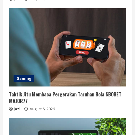
Gaming
Taktik Jitu Membaca Pergerakan Taruhan Bola SBOBET
MAJOR77
jazi
August 6, 2026