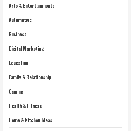
Arts & Entertainments
Automotive
Business
Digital Marketing
Education
Family & Relationship
Gaming
Health & Fitness
Home & Kitchen Ideas