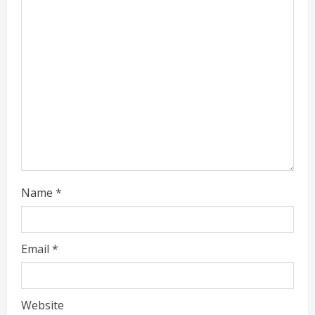
a
d
i
n
g
Name
*
Email
*
Website