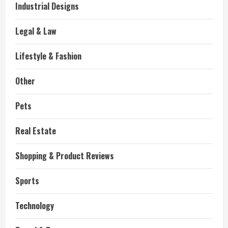
Industrial Designs
Legal & Law
Lifestyle & Fashion
Other
Pets
Real Estate
Shopping & Product Reviews
Sports
Technology