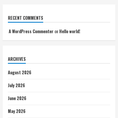
RECENT COMMENTS
A WordPress Commenter
on
Hello world!
ARCHIVES
August 2026
July 2026
June 2026
May 2026