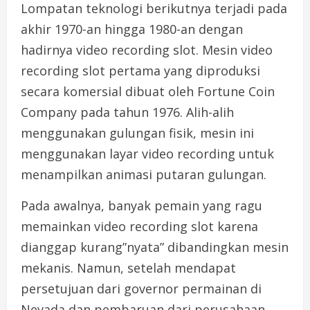
Lompatan teknologi berikutnya terjadi pada
akhir 1970-an hingga 1980-an dengan
hadirnya video recording slot. Mesin video
recording slot pertama yang diproduksi
secara komersial dibuat oleh Fortune Coin
Company pada tahun 1976. Alih-alih
menggunakan gulungan fisik, mesin ini
menggunakan layar video recording untuk
menampilkan animasi putaran gulungan.
Pada awalnya, banyak pemain yang ragu
memainkan video recording slot karena
dianggap kurang”nyata” dibandingkan mesin
mekanis. Namun, setelah mendapat
persetujuan dari governor permainan di
Nevada dan pembaruan dari perusahaan