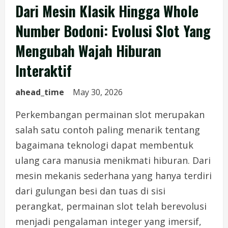
Dari Mesin Klasik Hingga Whole
Number Bodoni: Evolusi Slot Yang
Mengubah Wajah Hiburan
Interaktif
ahead_time
May 30, 2026
Perkembangan permainan slot merupakan
salah satu contoh paling menarik tentang
bagaimana teknologi dapat membentuk
ulang cara manusia menikmati hiburan. Dari
mesin mekanis sederhana yang hanya terdiri
dari gulungan besi dan tuas di sisi
perangkat, permainan slot telah berevolusi
menjadi pengalaman integer yang imersif,