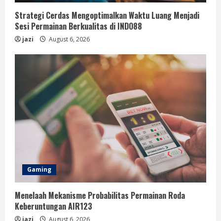
Strategi Cerdas Mengoptimalkan Waktu Luang Menjadi
Sesi Permainan Berkualitas di INDO88
jazi
August 6, 2026
Gaming
Menelaah Mekanisme Probabilitas Permainan Roda
Keberuntungan AIR123
jazi
August 6, 2026