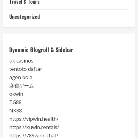
Travel & Tours
Uncategorized
Dynamic Blogroll & Sidebar
uk casinos
tentoto daftar
agen bola
麻雀ゲーム
okwin
TG88
NK88
https://vipwin.health/
https://kuwin.rentals/
https://789winn.chat/