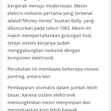
bergerak menuju modernisasi. Mesin
elektro-mekanis pertama yang terkenal
adalah”Money Honey” buatan Bally, yang
diluncurkan pada tahun 1963. Mesin ini
masih mempertahankan gulungan fisik,
tetapi sistem kerjanya sudah
menggabungkan mekanik dengan
komponen elektronik.
Perubahan ini membawa beberapa inovasi
penting, antara lain:
Pembayaran otomatis dalam jumlah lebih
besar, karena sistem elektronik
memungkinkan mesin menyimpan dan
mengeluarkan koin lebih banyak.