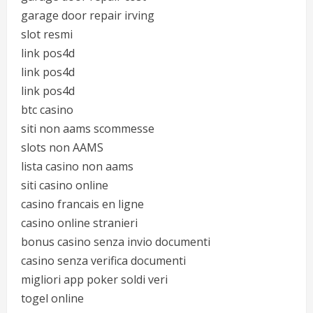
garage door repair irving
slot resmi
link pos4d
link pos4d
link pos4d
btc casino
siti non aams scommesse
slots non AAMS
lista casino non aams
siti casino online
casino francais en ligne
casino online stranieri
bonus casino senza invio documenti
casino senza verifica documenti
migliori app poker soldi veri
togel online