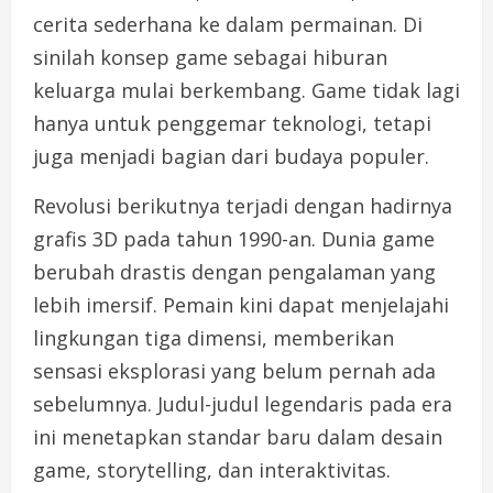
cerita sederhana ke dalam permainan. Di
sinilah konsep game sebagai hiburan
keluarga mulai berkembang. Game tidak lagi
hanya untuk penggemar teknologi, tetapi
juga menjadi bagian dari budaya populer.
Revolusi berikutnya terjadi dengan hadirnya
grafis 3D pada tahun 1990-an. Dunia game
berubah drastis dengan pengalaman yang
lebih imersif. Pemain kini dapat menjelajahi
lingkungan tiga dimensi, memberikan
sensasi eksplorasi yang belum pernah ada
sebelumnya. Judul-judul legendaris pada era
ini menetapkan standar baru dalam desain
game, storytelling, dan interaktivitas.