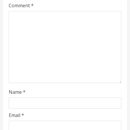
e
Comment
*
a
d
i
n
g
Name
*
Email
*