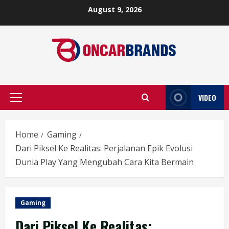
Skip
August 9, 2026
to
content
VIDEO
Primary
Menu
Home
Gaming
Dari Piksel Ke Realitas: Perjalanan Epik Evolusi
Dunia Play Yang Mengubah Cara Kita Bermain
Gaming
Dari Piksel Ke Realitas: