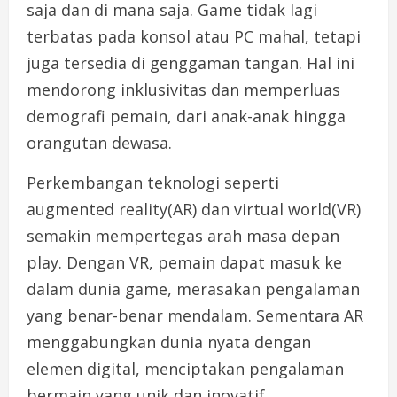
saja dan di mana saja. Game tidak lagi
terbatas pada konsol atau PC mahal, tetapi
juga tersedia di genggaman tangan. Hal ini
mendorong inklusivitas dan memperluas
demografi pemain, dari anak-anak hingga
orangutan dewasa.
Perkembangan teknologi seperti
augmented reality(AR) dan virtual world(VR)
semakin mempertegas arah masa depan
play. Dengan VR, pemain dapat masuk ke
dalam dunia game, merasakan pengalaman
yang benar-benar mendalam. Sementara AR
menggabungkan dunia nyata dengan
elemen digital, menciptakan pengalaman
bermain yang unik dan inovatif.