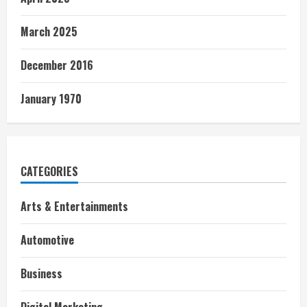
March 2025
December 2016
January 1970
CATEGORIES
Arts & Entertainments
Automotive
Business