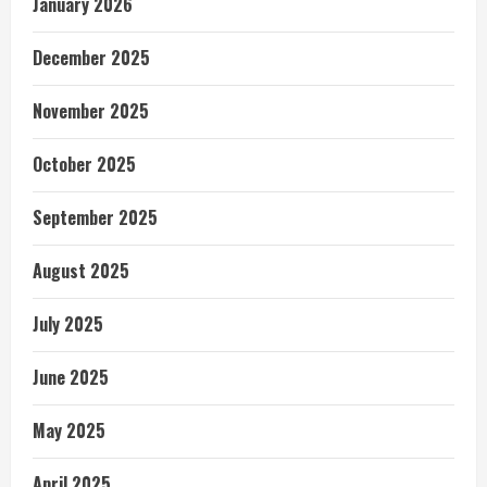
January 2026
December 2025
November 2025
October 2025
September 2025
August 2025
July 2025
June 2025
May 2025
April 2025