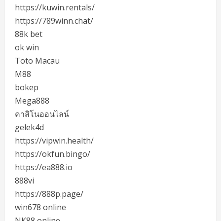
https://kuwin.rentals/
https://789winn.chat/
88k bet
ok win
Toto Macau
M88
bokep
Mega888
คาสิโนออนไลน์
gelek4d
https://vipwin.health/
https://okfun.bingo/
https://ea888.io
888vi
https://888p.page/
win678 online
NK88 online