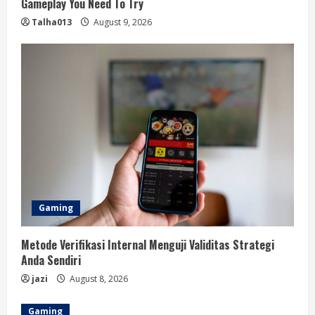
Gameplay You Need To Try
Talha013
August 9, 2026
Gaming
Metode Verifikasi Internal Menguji Validitas Strategi
Anda Sendiri
jazi
August 8, 2026
Gaming