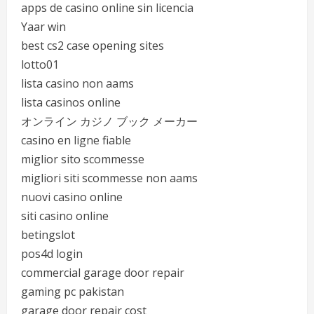
apps de casino online sin licencia
Yaar win
best cs2 case opening sites
lotto01
lista casino non aams
lista casinos online
オンライン カジノ ブック メーカー
casino en ligne fiable
miglior sito scommesse
migliori siti scommesse non aams
nuovi casino online
siti casino online
betingslot
pos4d login
commercial garage door repair
gaming pc pakistan
garage door repair cost