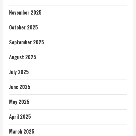
November 2025
October 2025
September 2025
August 2025
July 2025
June 2025
May 2025
April 2025
March 2025