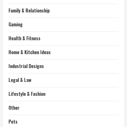
Family & Relationship
Gaming
Health & Fitness
Home & Kitchen Ideas
Industrial Designs
Legal & Law
Lifestyle & Fashion
Other
Pets