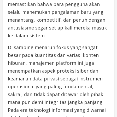
memastikan bahwa para pengguna akan
selalu menemukan pengalaman baru yang
menantang, kompetitif, dan penuh dengan
antusiasme segar setiap kali mereka masuk
ke dalam sistem.
Di samping menaruh fokus yang sangat
besar pada kuantitas dan variasi konten
hiburan, manajemen platform ini juga
menempatkan aspek proteksi siber dan
keamanan data privasi sebagai instrumen
operasional yang paling fundamental,
sakral, dan tidak dapat ditawar oleh pihak
mana pun demi integritas jangka panjang.
Pada era teknologi informasi yang diwarnai