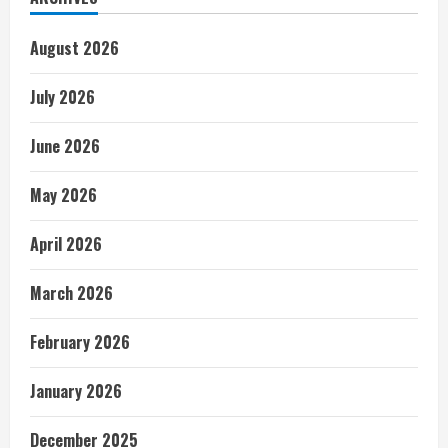
August 2026
July 2026
June 2026
May 2026
April 2026
March 2026
February 2026
January 2026
December 2025