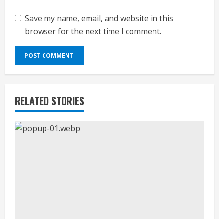
Save my name, email, and website in this
browser for the next time I comment.
RELATED STORIES