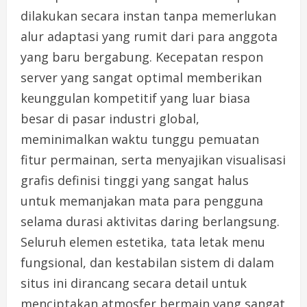
dilakukan secara instan tanpa memerlukan
alur adaptasi yang rumit dari para anggota
yang baru bergabung. Kecepatan respon
server yang sangat optimal memberikan
keunggulan kompetitif yang luar biasa
besar di pasar industri global,
meminimalkan waktu tunggu pemuatan
fitur permainan, serta menyajikan visualisasi
grafis definisi tinggi yang sangat halus
untuk memanjakan mata para pengguna
selama durasi aktivitas daring berlangsung.
Seluruh elemen estetika, tata letak menu
fungsional, dan kestabilan sistem di dalam
situs ini dirancang secara detail untuk
menciptakan atmosfer bermain yang sangat