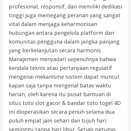
profesional, responsif, dan memiliki dedikasi
tinggi juga memegang peranan yang sangat
vital dalam menjaga keharmonisan
hubungan antara pengelola platform dan
komunitas pengguna dalam jangka panjang
yang berkelanjutan secara harmonis.
Manajemen menyadari sepenuhnya bahwa
kendala teknis atau pertanyaan regulatif
mengenai mekanisme sistem dapat muncul
kapan saja tanpa mengenal batas waktu
harian, oleh karena itu pusat bantuan di
situs toto slot gacor & bandar toto togel 4D
ini dioperasikan secara penuh selama dua
puluh empat jam sehari dan tujuh hari
seminggu tanpa hari libur. Setiap petugas