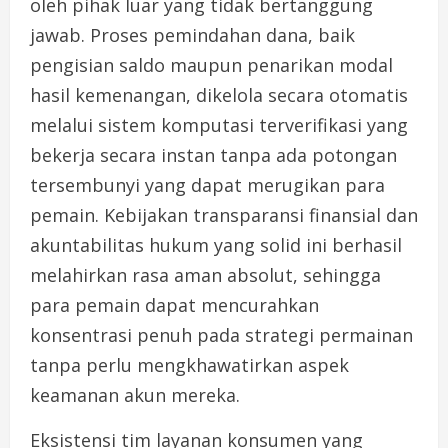
oleh pihak luar yang tidak bertanggung
jawab. Proses pemindahan dana, baik
pengisian saldo maupun penarikan modal
hasil kemenangan, dikelola secara otomatis
melalui sistem komputasi terverifikasi yang
bekerja secara instan tanpa ada potongan
tersembunyi yang dapat merugikan para
pemain. Kebijakan transparansi finansial dan
akuntabilitas hukum yang solid ini berhasil
melahirkan rasa aman absolut, sehingga
para pemain dapat mencurahkan
konsentrasi penuh pada strategi permainan
tanpa perlu mengkhawatirkan aspek
keamanan akun mereka.
Eksistensi tim layanan konsumen yang