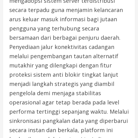
mengadopsi sistem server terdistribusi
secara terpadu guna menjamin kelancaran
arus keluar masuk informasi bagi jutaan
pengguna yang terhubung secara
bersamaan dari berbagai penjuru daerah.
Penyediaan jalur konektivitas cadangan
melalui pengembangan tautan alternatif
mutakhir yang dilengkapi dengan fitur
proteksi sistem anti blokir tingkat lanjut
menjadi langkah strategis yang diambil
pengelola demi menjaga stabilitas
operasional agar tetap berada pada level
performa tertinggi sepanjang waktu. Melalui
sinkronisasi pangkalan data yang diperbarui
secara instan dan berkala, platform ini