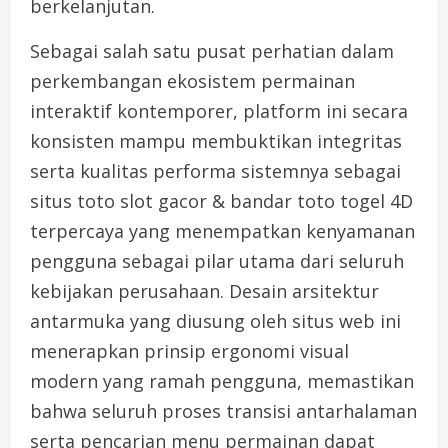
berkelanjutan.
Sebagai salah satu pusat perhatian dalam
perkembangan ekosistem permainan
interaktif kontemporer, platform ini secara
konsisten mampu membuktikan integritas
serta kualitas performa sistemnya sebagai
situs toto slot gacor & bandar toto togel 4D
terpercaya yang menempatkan kenyamanan
pengguna sebagai pilar utama dari seluruh
kebijakan perusahaan. Desain arsitektur
antarmuka yang diusung oleh situs web ini
menerapkan prinsip ergonomi visual
modern yang ramah pengguna, memastikan
bahwa seluruh proses transisi antarhalaman
serta pencarian menu permainan dapat