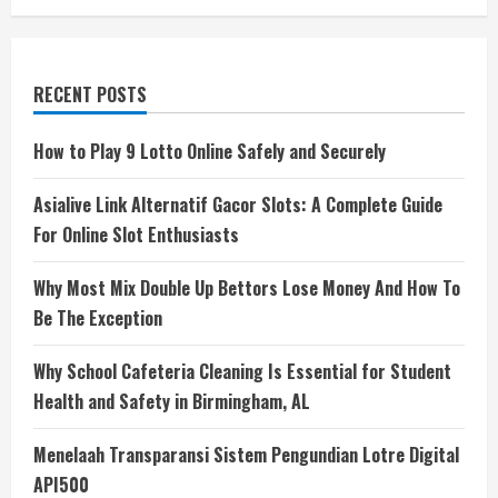
RECENT POSTS
How to Play 9 Lotto Online Safely and Securely
Asialive Link Alternatif Gacor Slots: A Complete Guide
For Online Slot Enthusiasts
Why Most Mix Double Up Bettors Lose Money And How To
Be The Exception
Why School Cafeteria Cleaning Is Essential for Student
Health and Safety in Birmingham, AL
Menelaah Transparansi Sistem Pengundian Lotre Digital
API500