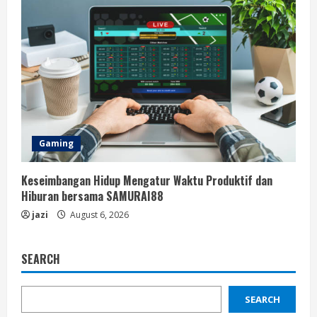
Gaming
Keseimbangan Hidup Mengatur Waktu Produktif dan
Hiburan bersama SAMURAI88
jazi
August 6, 2026
SEARCH
SEARCH