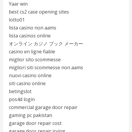
Yaar win
best cs2 case opening sites
lotto01
lista casino non aams
lista casinos online
オンライン カジノ ブック メーカー
casino en ligne fiable
miglior sito scommesse
migliori siti scommesse non aams
nuovi casino online
siti casino online
betingslot
pos4d login
commercial garage door repair
gaming pc pakistan
garage door repair cost
garage door repair irving