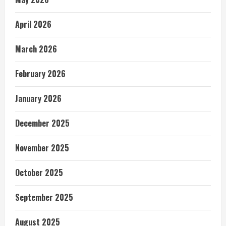
April 2026
March 2026
February 2026
January 2026
December 2025
November 2025
October 2025
September 2025
August 2025