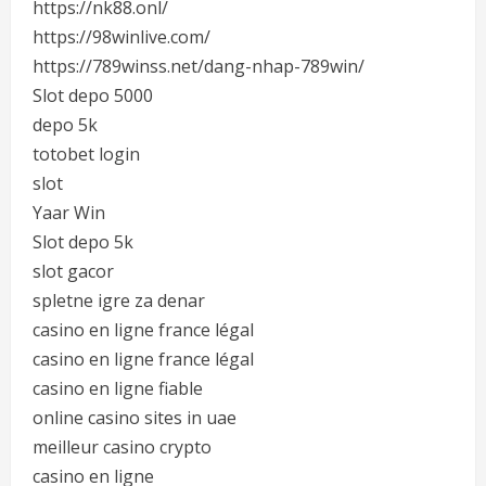
https://nk88.onl/
https://98winlive.com/
https://789winss.net/dang-nhap-789win/
Slot depo 5000
depo 5k
totobet login
slot
Yaar Win
Slot depo 5k
slot gacor
spletne igre za denar
casino en ligne france légal
casino en ligne france légal
casino en ligne fiable
online casino sites in uae
meilleur casino crypto
casino en ligne