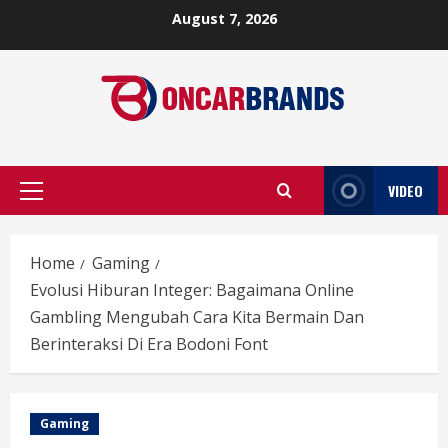
Skip
August 7, 2026
to
content
VIDEO
Primary
Menu
Home
Gaming
Evolusi Hiburan Integer: Bagaimana Online
Gambling Mengubah Cara Kita Bermain Dan
Berinteraksi Di Era Bodoni Font
Gaming