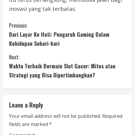
inovasi yang tak terbatas.
C
Previous:
Dari Layar Ke Hati: Pengaruh Gaming Dalam
o
Kehidupan Sehari-hari
n
Next:
t
Waktu Terbaik Bermain Slot Gacor: Mitos atau
i
Strategi yang Bisa Dipertimbangkan?
n
u
Leave a Reply
e
Your email address will not be published.
Required
fields are marked
*
R