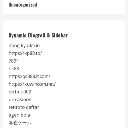
Uncategorized
Dynamic Blogroll & Sidebar
đăng ký okfun
https://kp88.to/
789f
nk88
https:/qs888.it.com/
https://kuwincom.net/
techno002
uk casinos
tentoto daftar
agen bola
麻雀ゲーム