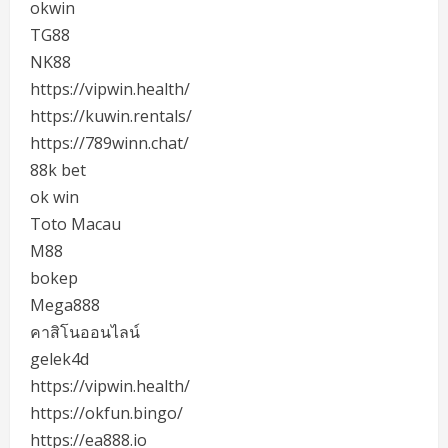
okwin
TG88
NK88
https://vipwin.health/
https://kuwin.rentals/
https://789winn.chat/
88k bet
ok win
Toto Macau
M88
bokep
Mega888
คาสิโนออนไลน์
gelek4d
https://vipwin.health/
https://okfun.bingo/
https://ea888.io