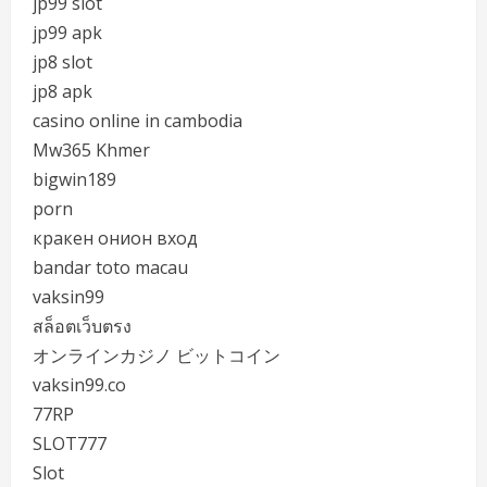
jp99 slot
jp99 apk
jp8 slot
jp8 apk
casino online in cambodia
Mw365 Khmer
bigwin189
porn
кракен онион вход
bandar toto macau
vaksin99
สล็อตเว็บตรง
オンラインカジノ ビットコイン
vaksin99.co
77RP
SLOT777
Slot