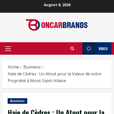
Skip
August 8, 2026
to
content
VIDEO
Primary
Menu
Home
Business
Haie de Cèdres : Un Atout pour la Valeur de votre
Propriété à Mont-Saint-Hilaire
Business
Haie de Cèdres : Un Atout pour la