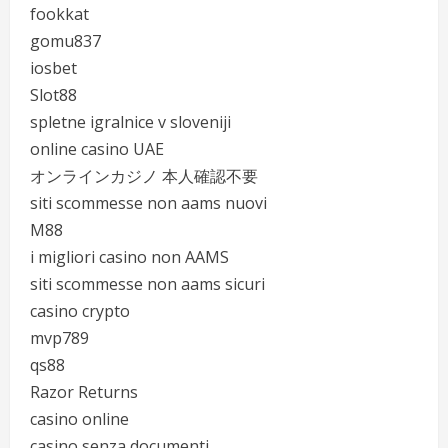
fookkat
gomu837
iosbet
Slot88
spletne igralnice v sloveniji
online casino UAE
オンラインカジノ 本人確認不要
siti scommesse non aams nuovi
M88
i migliori casino non AAMS
siti scommesse non aams sicuri
casino crypto
mvp789
qs88
Razor Returns
casino online
casino senza documenti