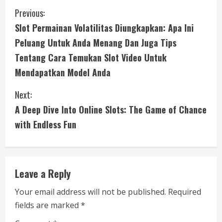
C
Previous:
Slot Permainan Volatilitas Diungkapkan: Apa Ini
o
Peluang Untuk Anda Menang Dan Juga Tips
n
Tentang Cara Temukan Slot Video Untuk
Mendapatkan Model Anda
t
i
Next:
A Deep Dive Into Online Slots: The Game of Chance
n
with Endless Fun
u
e
Leave a Reply
R
Your email address will not be published.
Required
e
fields are marked
*