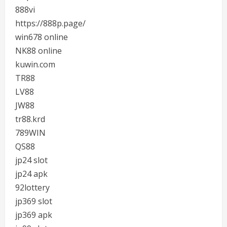
888vi
https://888p.page/
win678 online
NK88 online
kuwin.com
TR88
LV88
JW88
tr88.krd
789WIN
QS88
jp24 slot
jp24 apk
92lottery
jp369 slot
jp369 apk