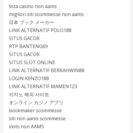
lista casino non aams
migliori siti scommesse non aams
日本 ブック メーカー
LINK ALTERNATIF POLO188
SITUS GACOR
RTP BANTENG69
SITUS GACOR
SITUS SLOT ONLINE
LINK ALTERNATIF BERKAHWIN88
LOGIN KENZO188
LINK ALTERNATIF MAMEN123
카지노 해외 사이트
オンライン カジノ アプリ
bookmaker scommesse
siti non aams scommesse
slots non AAMS