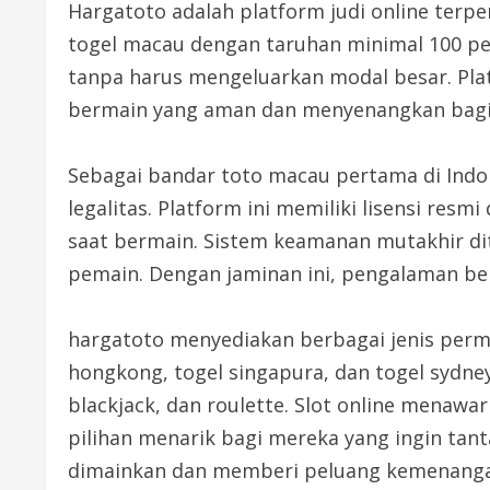
Hargatoto adalah platform judi online terp
togel macau dengan taruhan minimal 100 p
tanpa harus mengeluarkan modal besar. Pl
bermain yang aman dan menyenangkan bagi pe
Sebagai bandar toto macau pertama di Ind
legalitas. Platform ini memiliki lisensi re
saat bermain. Sistem keamanan mutakhir di
pemain. Dengan jaminan ini, pengalaman be
hargatoto menyediakan berbagai jenis perm
hongkong, togel singapura, dan togel sydney
blackjack, dan roulette. Slot online menaw
pilihan menarik bagi mereka yang ingin t
dimainkan dan memberi peluang kemenanga