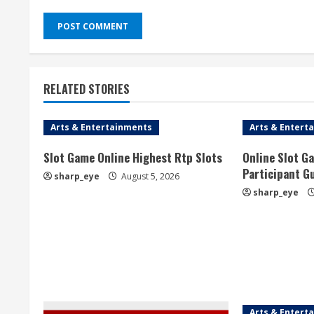
RELATED STORIES
Arts & Entertainments
Arts & Entert
Slot Game Online Highest Rtp Slots
Online Slot G
Participant G
sharp_eye
August 5, 2026
sharp_eye
Arts & Entert