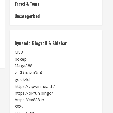
Travel & Tours
Uncategorized
Dynamic Blogroll & Sidebar
M88
bokep
Mega888
คาสิโนออนไลน์
gelek4d
https://vipwin.health/
https://okfun.bingo/
https://ea888.io
888vi