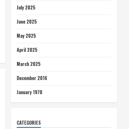
July 2025
June 2025
May 2025
April 2025
March 2025
December 2016
January 1970
CATEGORIES