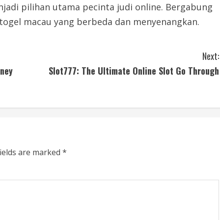
jadi pilihan utama pecinta judi online. Bergabung
 togel macau yang berbeda dan menyenangkan.
Next:
rney
Slot777: The Ultimate Online Slot Go Through
fields are marked
*