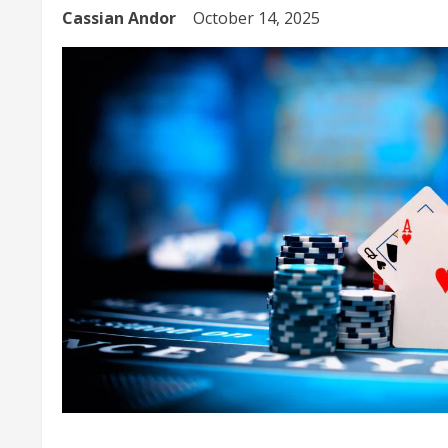
Cassian Andor
October 14, 2025