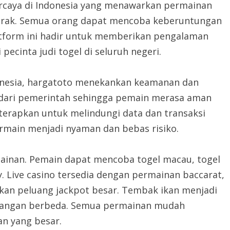
ercaya di Indonesia yang menawarkan permainan
erak. Semua orang dapat mencoba keberuntungan
atform ini hadir untuk memberikan pengalaman
cinta judi togel di seluruh negeri.
onesia, hargatoto menekankan keamanan dan
smi dari pemerintah sehingga pemain merasa aman
terapkan untuk melindungi data dan transaksi
rmain menjadi nyaman dan bebas risiko.
ainan. Pemain dapat mencoba togel macau, togel
. Live casino tersedia dengan permainan baccarat,
arkan peluang jackpot besar. Tembak ikan menjadi
antangan berbeda. Semua permainan mudah
n yang besar.