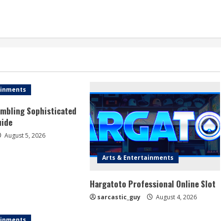
ainments
ambling Sophisticated
uide
August 5, 2026
Arts & Entertainments
Hargatoto Professional Online Slot
sarcastic_guy
August 4, 2026
ainments