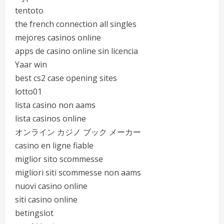
tentoto
the french connection all singles
mejores casinos online
apps de casino online sin licencia
Yaar win
best cs2 case opening sites
lotto01
lista casino non aams
lista casinos online
オンライン カジノ ブック メーカー
casino en ligne fiable
miglior sito scommesse
migliori siti scommesse non aams
nuovi casino online
siti casino online
betingslot