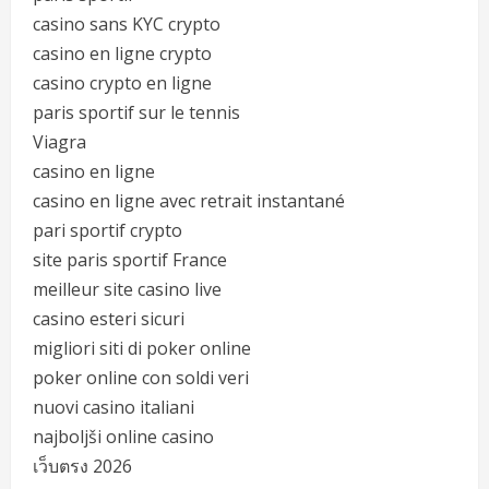
casino sans KYC crypto
casino en ligne crypto
casino crypto en ligne
paris sportif sur le tennis
Viagra
casino en ligne
casino en ligne avec retrait instantané
pari sportif crypto
site paris sportif France
meilleur site casino live
casino esteri sicuri
migliori siti di poker online
poker online con soldi veri
nuovi casino italiani
najboljši online casino
เว็บตรง 2026