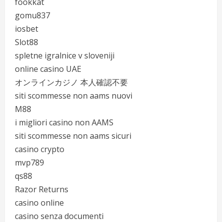
fookkat
gomu837
iosbet
Slot88
spletne igralnice v sloveniji
online casino UAE
オンラインカジノ 本人確認不要
siti scommesse non aams nuovi
M88
i migliori casino non AAMS
siti scommesse non aams sicuri
casino crypto
mvp789
qs88
Razor Returns
casino online
casino senza documenti