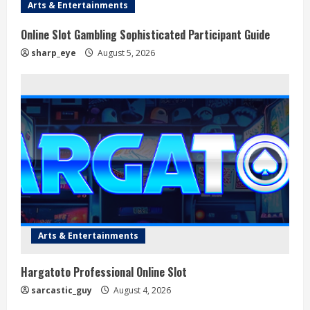
Arts & Entertainments
Online Slot Gambling Sophisticated Participant Guide
sharp_eye
August 5, 2026
Arts & Entertainments
Hargatoto Professional Online Slot
sarcastic_guy
August 4, 2026