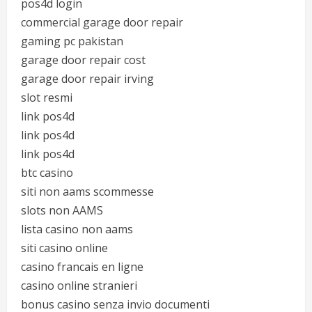
pos4d login
commercial garage door repair
gaming pc pakistan
garage door repair cost
garage door repair irving
slot resmi
link pos4d
link pos4d
link pos4d
btc casino
siti non aams scommesse
slots non AAMS
lista casino non aams
siti casino online
casino francais en ligne
casino online stranieri
bonus casino senza invio documenti