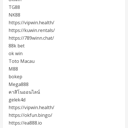
TG88
NK88
https://vipwin.health/
https://kuwin.rentals/
https://789winn.chat/
88k bet
ok win
Toto Macau
M88
bokep
Mega888
คาสิโนออนไลน์
gelek4d
https://vipwin.health/
https://okfun.bingo/
https://ea888.io