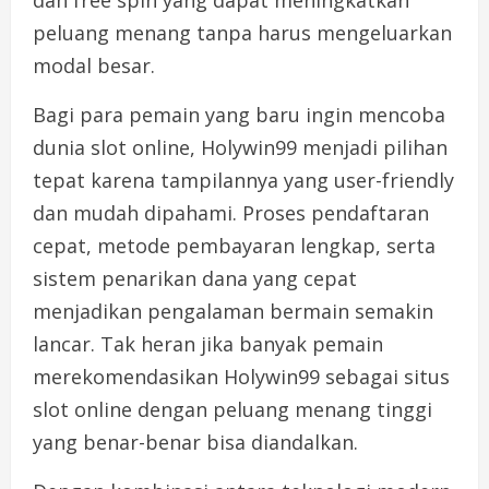
peluang menang tanpa harus mengeluarkan
modal besar.
Bagi para pemain yang baru ingin mencoba
dunia slot online, Holywin99 menjadi pilihan
tepat karena tampilannya yang user-friendly
dan mudah dipahami. Proses pendaftaran
cepat, metode pembayaran lengkap, serta
sistem penarikan dana yang cepat
menjadikan pengalaman bermain semakin
lancar. Tak heran jika banyak pemain
merekomendasikan Holywin99 sebagai situs
slot online dengan peluang menang tinggi
yang benar-benar bisa diandalkan.