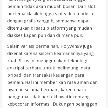
pemain tidak akan mudah bosan. Dari slot
bertema klasik hingga slot video modern
dengan grafis canggih, semuanya dapat
ditemukan di satu platform yang mudah
diakses kapan pun dan di mana pun.
Selain variasi permainan, Holywin99 juga
dikenal karena sistem keamanannya yang
kuat. Situs ini menggunakan teknologi
enkripsi terbaru untuk melindungi data
pribadi dan transaksi keuangan para
pemain. Hal ini memberikan rasa aman dan
nyaman selama bermain, karena para
pengguna tidak perlu khawatir tentang
kebocoran informasi. Dukungan pelanggan