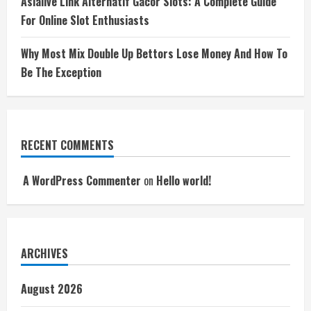
Asialive Link Alternatif Gacor Slots: A Complete Guide
For Online Slot Enthusiasts
Why Most Mix Double Up Bettors Lose Money And How To
Be The Exception
RECENT COMMENTS
A WordPress Commenter
on
Hello world!
ARCHIVES
August 2026