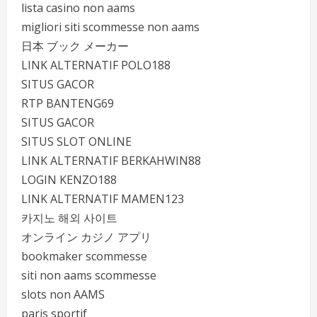
lista casino non aams
migliori siti scommesse non aams
日本 ブック メーカー
LINK ALTERNATIF POLO188
SITUS GACOR
RTP BANTENG69
SITUS GACOR
SITUS SLOT ONLINE
LINK ALTERNATIF BERKAHWIN88
LOGIN KENZO188
LINK ALTERNATIF MAMEN123
카지노 해외 사이트
オンライン カジノ アプリ
bookmaker scommesse
siti non aams scommesse
slots non AAMS
paris sportif