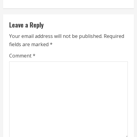
i
n
Leave a Reply
u
Your email address will not be published.
Required
e
fields are marked
*
R
Comment
*
e
a
d
i
n
g