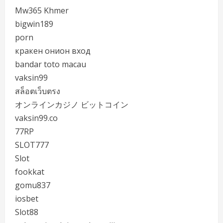
Mw365 Khmer
bigwin189
porn
кракен онион вход
bandar toto macau
vaksin99
สล็อตเว็บตรง
オンラインカジノ ビットコイン
vaksin99.co
77RP
SLOT777
Slot
fookkat
gomu837
iosbet
Slot88