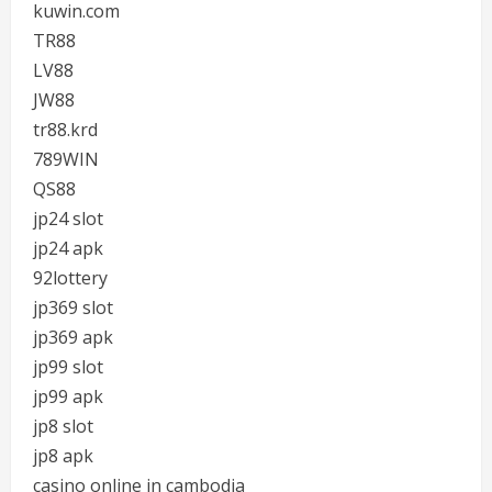
kuwin.com
TR88
LV88
JW88
tr88.krd
789WIN
QS88
jp24 slot
jp24 apk
92lottery
jp369 slot
jp369 apk
jp99 slot
jp99 apk
jp8 slot
jp8 apk
casino online in cambodia