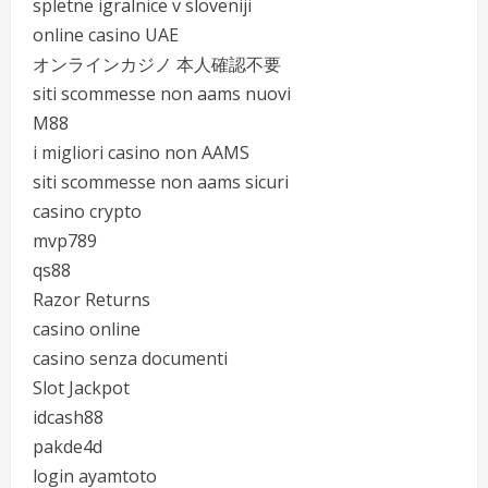
spletne igralnice v sloveniji
online casino UAE
オンラインカジノ 本人確認不要
siti scommesse non aams nuovi
M88
i migliori casino non AAMS
siti scommesse non aams sicuri
casino crypto
mvp789
qs88
Razor Returns
casino online
casino senza documenti
Slot Jackpot
idcash88
pakde4d
login ayamtoto