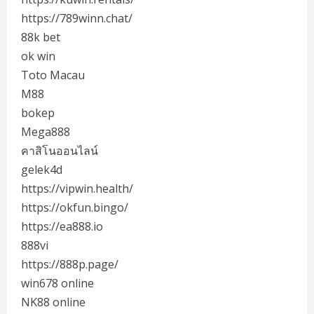
https://789winn.chat/
88k bet
ok win
Toto Macau
M88
bokep
Mega888
คาสิโนออนไลน์
gelek4d
https://vipwin.health/
https://okfun.bingo/
https://ea888.io
888vi
https://888p.page/
win678 online
NK88 online