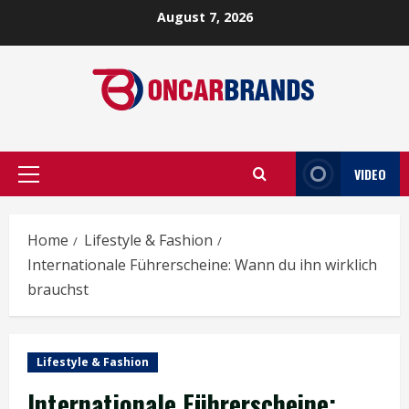
Skip
August 7, 2026
to
content
VIDEO
Primary
Menu
Home
Lifestyle & Fashion
Internationale Führerscheine: Wann du ihn wirklich
brauchst
Lifestyle & Fashion
Internationale Führerscheine: