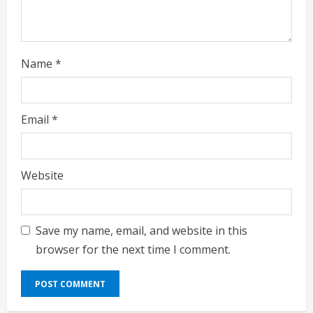
n
g
Name
*
Email
*
Website
Save my name, email, and website in this
browser for the next time I comment.