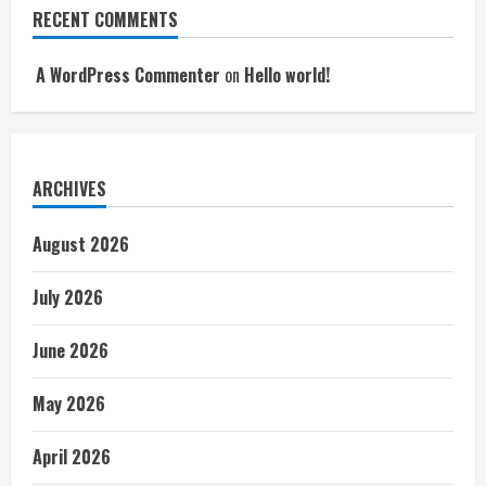
RECENT COMMENTS
A WordPress Commenter
on
Hello world!
ARCHIVES
August 2026
July 2026
June 2026
May 2026
April 2026