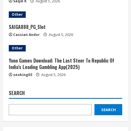
Saqib K
August 5, 2026
Other
SAIGA888_PG_Slot
Cassian Andor
August 5, 2026
Other
Yono Games Download: The Last Steer To Republic Of
India’s Leading Gambling App(2025)
seoking03
August 5, 2026
SEARCH
SEARCH