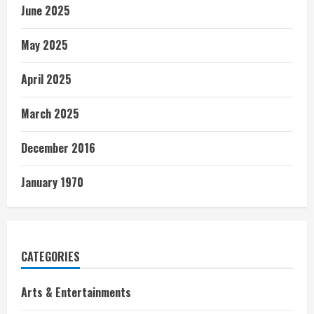
June 2025
May 2025
April 2025
March 2025
December 2016
January 1970
CATEGORIES
Arts & Entertainments