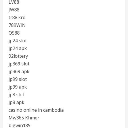
LV88
JW88
tr88.krd
789WIN
QS88
jp24 slot
jp24 apk
92lottery
jp369 slot
jp369 apk
jp99 slot
jp99 apk
jp8 slot
jp8 apk
casino online in cambodia
Mw365 Khmer
bigwin189