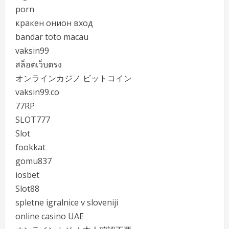
porn
кракен онион вход
bandar toto macau
vaksin99
สล็อตเว็บตรง
オンラインカジノ ビットコイン
vaksin99.co
77RP
SLOT777
Slot
fookkat
gomu837
iosbet
Slot88
spletne igralnice v sloveniji
online casino UAE