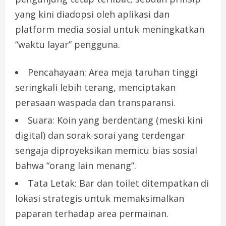
yang kini diadopsi oleh aplikasi dan
platform media sosial untuk meningkatkan
“waktu layar” pengguna.
Pencahayaan: Area meja taruhan tinggi
seringkali lebih terang, menciptakan
perasaan waspada dan transparansi.
Suara: Koin yang berdentang (meski kini
digital) dan sorak-sorai yang terdengar
sengaja diproyeksikan memicu bias sosial
bahwa “orang lain menang”.
Tata Letak: Bar dan toilet ditempatkan di
lokasi strategis untuk memaksimalkan
paparan terhadap area permainan.