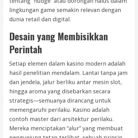
tentang “nudge” atau dorongan halus dalam
lingkungan game semakin relevan dengan
dunia retail dan digital.
Desain yang Membisikkan
Perintah
Setiap elemen dalam kasino modern adalah
hasil penelitian mendalam. Lantai tanpa jam
dan jendela, jalur berliku antar mesin slot,
hingga aroma yang disebarkan secara
strategis—semuanya dirancang untuk
memengaruhi perilaku. Kasino adalah
contoh master dari arsitektur perilaku.
Mereka menciptakan “alur” yang membuat
pengunjung tetap terlibat, sebuah prinsip