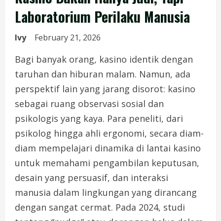
Laboratorium Perilaku Manusia
Ivy
February 21, 2026
Bagi banyak orang, kasino identik dengan
taruhan dan hiburan malam. Namun, ada
perspektif lain yang jarang disorot: kasino
sebagai ruang observasi sosial dan
psikologis yang kaya. Para peneliti, dari
psikolog hingga ahli ergonomi, secara diam-
diam mempelajari dinamika di lantai kasino
untuk memahami pengambilan keputusan,
desain yang persuasif, dan interaksi
manusia dalam lingkungan yang dirancang
dengan sangat cermat. Pada 2024, studi