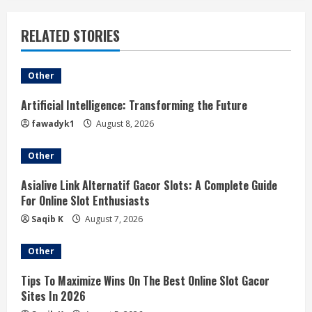
RELATED STORIES
Other
Artificial Intelligence: Transforming the Future
fawadyk1
August 8, 2026
Other
Asialive Link Alternatif Gacor Slots: A Complete Guide
For Online Slot Enthusiasts
Saqib K
August 7, 2026
Other
Tips To Maximize Wins On The Best Online Slot Gacor
Sites In 2026