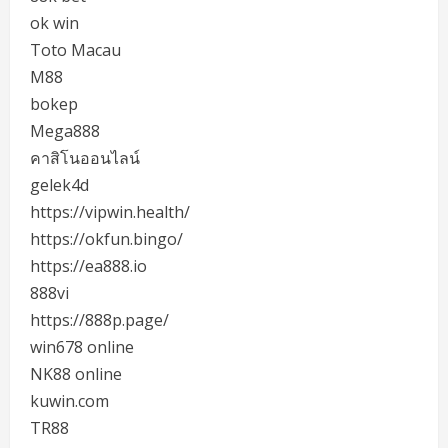
ok win
Toto Macau
M88
bokep
Mega888
คาสิโนออนไลน์
gelek4d
https://vipwin.health/
https://okfun.bingo/
https://ea888.io
888vi
https://888p.page/
win678 online
NK88 online
kuwin.com
TR88