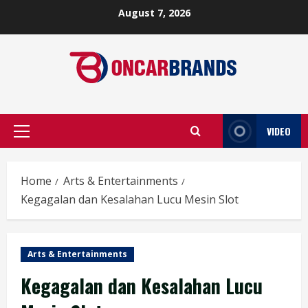
Skip
August 7, 2026
to
content
VIDEO
Primary
Menu
Home
Arts & Entertainments
Kegagalan dan Kesalahan Lucu Mesin Slot
Arts & Entertainments
Kegagalan dan Kesalahan Lucu