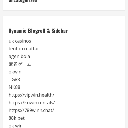
Uncategorized
Dynamic Blogroll & Sidebar
uk casinos
tentoto daftar
agen bola
麻雀ゲーム
okwin
TG88
NK88
https://vipwin.health/
https://kuwin.rentals/
https://789winn.chat/
88k bet
ok win