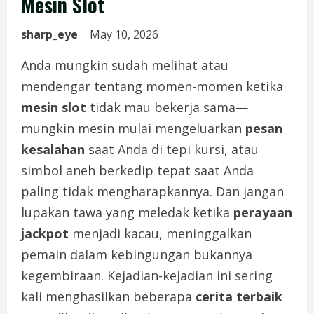
Mesin Slot
sharp_eye
May 10, 2026
Anda mungkin sudah melihat atau
mendengar tentang momen-momen ketika
mesin slot
tidak mau bekerja sama—
mungkin mesin mulai mengeluarkan
pesan
kesalahan
saat Anda di tepi kursi, atau
simbol aneh berkedip tepat saat Anda
paling tidak mengharapkannya. Dan jangan
lupakan tawa yang meledak ketika
perayaan
jackpot
menjadi kacau, meninggalkan
pemain dalam kebingungan bukannya
kegembiraan. Kejadian-kejadian ini sering
kali menghasilkan beberapa
cerita terbaik