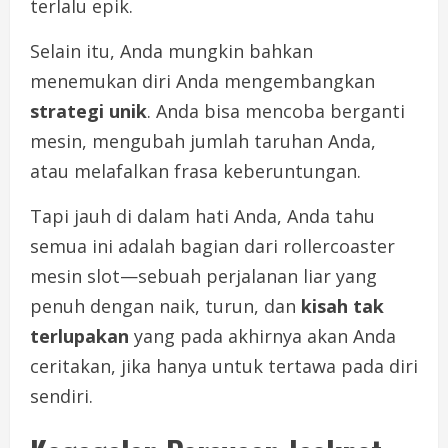
terlalu epik.
Selain itu, Anda mungkin bahkan
menemukan diri Anda mengembangkan
strategi unik
. Anda bisa mencoba berganti
mesin, mengubah jumlah taruhan Anda,
atau melafalkan frasa keberuntungan.
Tapi jauh di dalam hati Anda, Anda tahu
semua ini adalah bagian dari rollercoaster
mesin slot—sebuah perjalanan liar yang
penuh dengan naik, turun, dan
kisah tak
terlupakan
yang pada akhirnya akan Anda
ceritakan, jika hanya untuk tertawa pada diri
sendiri.