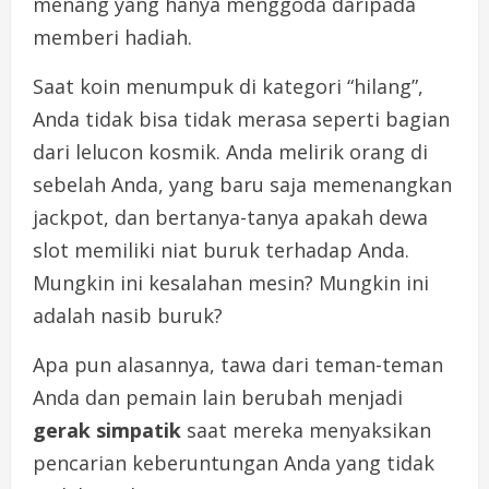
menang yang hanya menggoda daripada
memberi hadiah.
Saat koin menumpuk di kategori “hilang”,
Anda tidak bisa tidak merasa seperti bagian
dari lelucon kosmik. Anda melirik orang di
sebelah Anda, yang baru saja memenangkan
jackpot, dan bertanya-tanya apakah dewa
slot memiliki niat buruk terhadap Anda.
Mungkin ini kesalahan mesin? Mungkin ini
adalah nasib buruk?
Apa pun alasannya, tawa dari teman-teman
Anda dan pemain lain berubah menjadi
gerak simpatik
saat mereka menyaksikan
pencarian keberuntungan Anda yang tidak