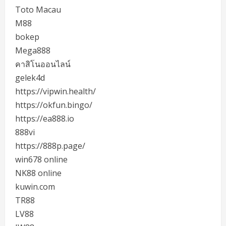
Toto Macau
M88
bokep
Mega888
คาสิโนออนไลน์
gelek4d
https://vipwin.health/
https://okfun.bingo/
https://ea888.io
888vi
https://888p.page/
win678 online
NK88 online
kuwin.com
TR88
LV88