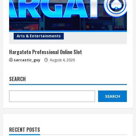
Arts & Entertainments
Hargatoto Professional Online Slot
sarcastic_guy
August 4, 2026
SEARCH
SEARCH
RECENT POSTS