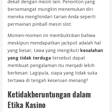
dekat dengan mesin lain. Penonton yang
bersemangat mungkin menemukan diri
mereka menghindari tarian Anda seperti
permainan pinball mesin slot.
Momen-momen ini membuktikan bahwa
meskipun mendapatkan jackpot adalah hal
yang besar, tawa yang mengikuti
kesalahan
yang tidak terduga
tersebut dapat
membuat pengalaman itu menjadi lebih
berkesan. Lagipula, siapa yang tidak suka
tertawa di tengah keseruan menang?
Ketidakberuntungan dalam
Etika Kasino