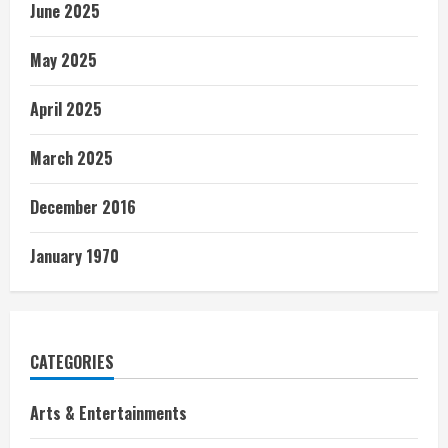
June 2025
May 2025
April 2025
March 2025
December 2016
January 1970
CATEGORIES
Arts & Entertainments