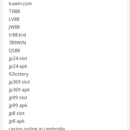
kuwin.com
TR88
LV88
JW88
tr88.krd
789WIN
QS88
jp24 slot
jp24 apk
92lottery
jp369 slot
jp369 apk
jp99 slot
jp99 apk
jp8 slot
jp8 apk
casino online in cambodia