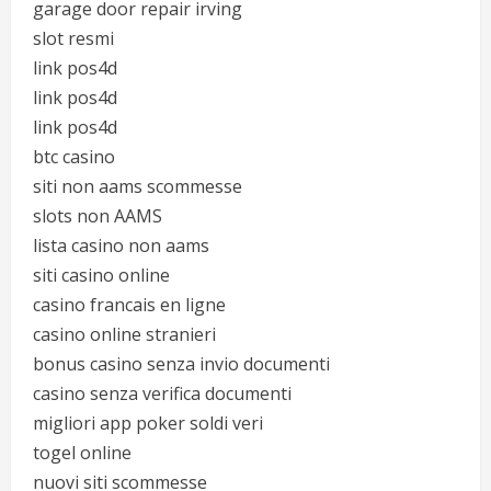
garage door repair irving
slot resmi
link pos4d
link pos4d
link pos4d
btc casino
siti non aams scommesse
slots non AAMS
lista casino non aams
siti casino online
casino francais en ligne
casino online stranieri
bonus casino senza invio documenti
casino senza verifica documenti
migliori app poker soldi veri
togel online
nuovi siti scommesse