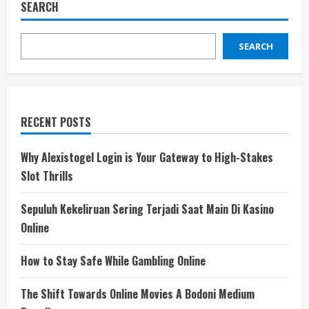
SEARCH
SEARCH
RECENT POSTS
Why Alexistogel Login is Your Gateway to High-Stakes
Slot Thrills
Sepuluh Kekeliruan Sering Terjadi Saat Main Di Kasino
Online
How to Stay Safe While Gambling Online
The Shift Towards Online Movies A Bodoni Medium