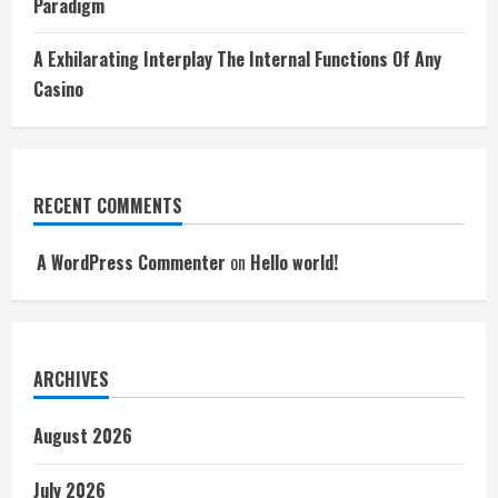
Paradigm
A Exhilarating Interplay The Internal Functions Of Any
Casino
RECENT COMMENTS
A WordPress Commenter
on
Hello world!
ARCHIVES
August 2026
July 2026