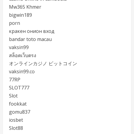
Mw365 Khmer
bigwin189
porn
кракен онион вход
bandar toto macau
vaksin99
สล็อตเว็บตรง
オンラインカジノ ビットコイン
vaksin99.co
77RP
SLOT777
Slot
fookkat
gomu837
iosbet
Slot88