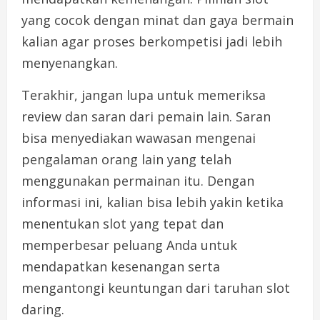
yang cocok dengan minat dan gaya bermain
kalian agar proses berkompetisi jadi lebih
menyenangkan.
Terakhir, jangan lupa untuk memeriksa
review dan saran dari pemain lain. Saran
bisa menyediakan wawasan mengenai
pengalaman orang lain yang telah
menggunakan permainan itu. Dengan
informasi ini, kalian bisa lebih yakin ketika
menentukan slot yang tepat dan
memperbesar peluang Anda untuk
mendapatkan kesenangan serta
mengantongi keuntungan dari taruhan slot
daring.