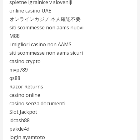
spletne igralnice v sloveniji
online casino UAE
オンラインカジノ 本人確認不要
siti scommesse non aams nuovi
M88
i migliori casino non AAMS
siti scommesse non aams sicuri
casino crypto
mvp789
qs88
Razor Returns
casino online
casino senza documenti
Slot Jackpot
idcash88
pakde4d
login ayamtoto