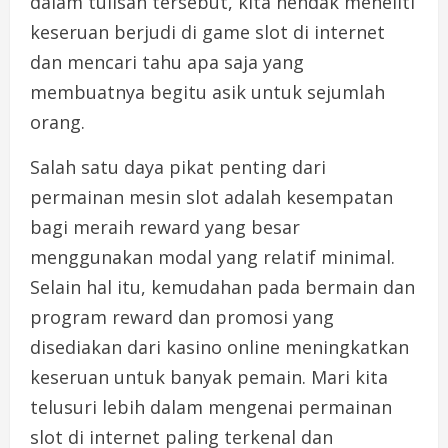
dalam tulisan tersebut, kita hendak meneliti
keseruan berjudi di game slot di internet
dan mencari tahu apa saja yang
membuatnya begitu asik untuk sejumlah
orang.
Salah satu daya pikat penting dari
permainan mesin slot adalah kesempatan
bagi meraih reward yang besar
menggunakan modal yang relatif minimal.
Selain hal itu, kemudahan pada bermain dan
program reward dan promosi yang
disediakan dari kasino online meningkatkan
keseruan untuk banyak pemain. Mari kita
telusuri lebih dalam mengenai permainan
slot di internet paling terkenal dan