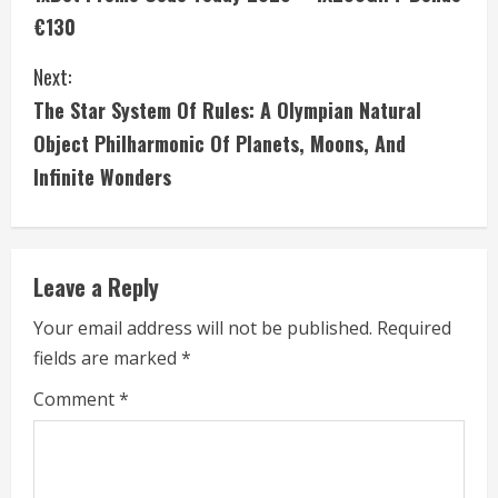
o
€130
n
Next:
t
The Star System Of Rules: A Olympian Natural
i
Object Philharmonic Of Planets, Moons, And
Infinite Wonders
n
u
e
Leave a Reply
R
Your email address will not be published.
Required
fields are marked
*
e
Comment
*
a
d