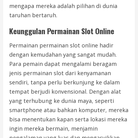
mengapa mereka adalah pilihan di dunia
taruhan bertaruh.
Keunggulan Permainan Slot Online
Permainan permainan slot online hadir
dengan kemudahan yang sangat mudah.
Para pemain dapat mengalami beragam
jenis permainan slot dari kenyamanan
sendiri, tanpa perlu berkunjung ke dalam
tempat berjudi konvensional. Dengan alat
yang terhubung ke dunia maya, seperti
smartphone atau bahkan komputer, mereka
bisa menentukan kapan serta lokasi mereka
ingin mereka bermain, menjamin
pengalaman yang luas dan mengasyikkan.