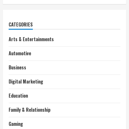
CATEGORIES
Arts & Entertainments
Automotive
Business
Digital Marketing
Education
Family & Relationship
Gaming