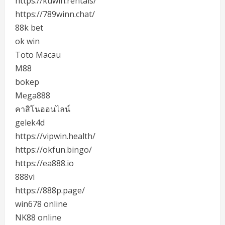
https://kuwin.rentals/
https://789winn.chat/
88k bet
ok win
Toto Macau
M88
bokep
Mega888
คาสิโนออนไลน์
gelek4d
https://vipwin.health/
https://okfun.bingo/
https://ea888.io
888vi
https://888p.page/
win678 online
NK88 online