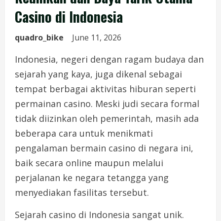
Casino di Indonesia
quadro_bike
June 11, 2026
Indonesia, negeri dengan ragam budaya dan
sejarah yang kaya, juga dikenal sebagai
tempat berbagai aktivitas hiburan seperti
permainan casino. Meski judi secara formal
tidak diizinkan oleh pemerintah, masih ada
beberapa cara untuk menikmati
pengalaman bermain casino di negara ini,
baik secara online maupun melalui
perjalanan ke negara tetangga yang
menyediakan fasilitas tersebut.
Sejarah casino di Indonesia sangat unik.