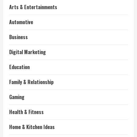
Arts & Entertainments
Automotive
Business
Digital Marketing
Education
Family & Relationship
Gaming
Health & Fitness
Home & Kitchen Ideas