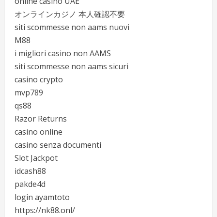
online casino UAE
オンラインカジノ 本人確認不要
siti scommesse non aams nuovi
M88
i migliori casino non AAMS
siti scommesse non aams sicuri
casino crypto
mvp789
qs88
Razor Returns
casino online
casino senza documenti
Slot Jackpot
idcash88
pakde4d
login ayamtoto
https://nk88.onl/