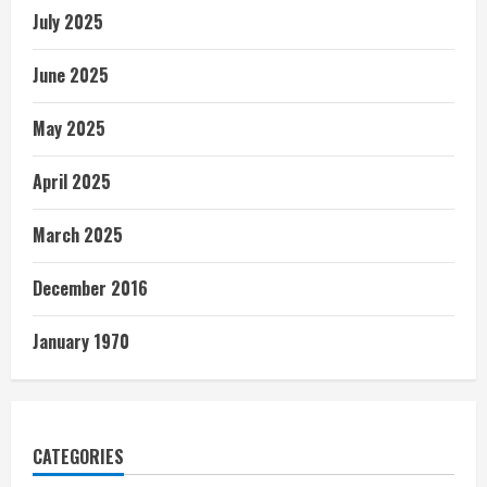
July 2025
June 2025
May 2025
April 2025
March 2025
December 2016
January 1970
CATEGORIES