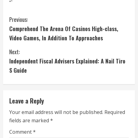
“`
C
Previous:
Comprehend The Arena Of Casinos High-class,
o
Video Games, In Addition To Approaches
n
Next:
t
Independent Fiscal Advisers Explained: A Nail Tiro
i
S Guide
n
u
Leave a Reply
e
Your email address will not be published.
Required
fields are marked
*
R
Comment
*
e