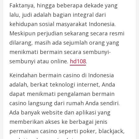
Faktanya, hingga beberapa dekade yang
lalu, judi adalah bagian integral dari
kehidupan sosial masyarakat Indonesia.
Meskipun perjudian sekarang secara resmi
dilarang, masih ada sejumlah orang yang
menikmati bermain secara sembunyi-
sembunyi atau online.
hd108
.
Keindahan bermain casino di Indonesia
adalah, berkat teknologi internet, Anda
dapat menikmati pengalaman bermain
casino langsung dari rumah Anda sendiri.
Ada banyak website dan aplikasi yang
memberikan akses ke berbagai jenis
permainan casino seperti poker, blackjack,