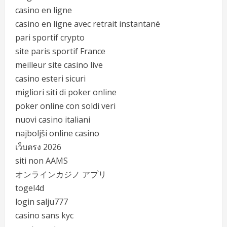
casino en ligne
casino en ligne avec retrait instantané
pari sportif crypto
site paris sportif France
meilleur site casino live
casino esteri sicuri
migliori siti di poker online
poker online con soldi veri
nuovi casino italiani
najboljši online casino
เว็บตรง 2026
siti non AAMS
オンラインカジノ アプリ
togel4d
login salju777
casino sans kyc