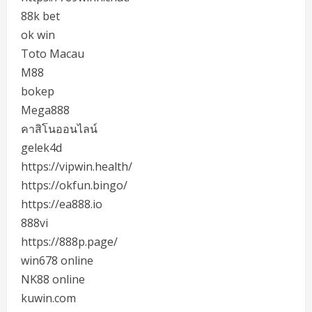
88k bet
ok win
Toto Macau
M88
bokep
Mega888
คาสิโนออนไลน์
gelek4d
https://vipwin.health/
https://okfun.bingo/
https://ea888.io
888vi
https://888p.page/
win678 online
NK88 online
kuwin.com