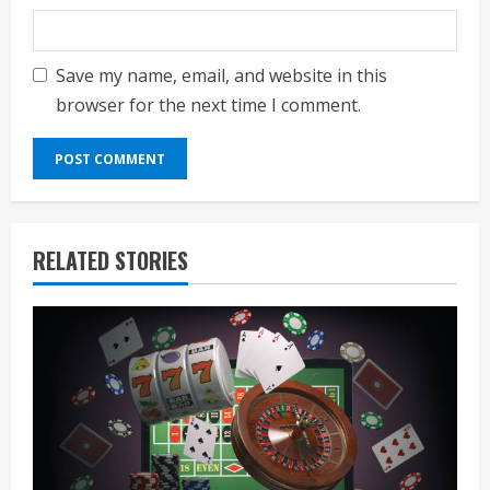
Save my name, email, and website in this
browser for the next time I comment.
RELATED STORIES