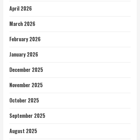
April 2026
March 2026
February 2026
January 2026
December 2025
November 2025
October 2025
September 2025
August 2025