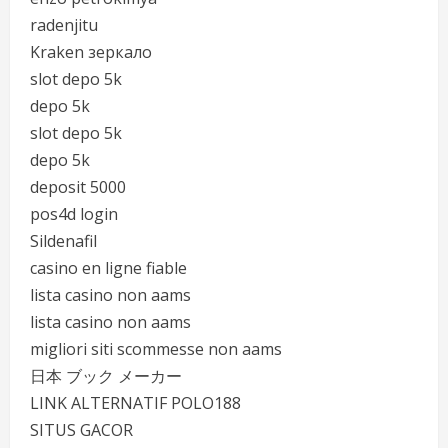
radenjitu
Kraken зеркало
slot depo 5k
depo 5k
slot depo 5k
depo 5k
deposit 5000
pos4d login
Sildenafil
casino en ligne fiable
lista casino non aams
lista casino non aams
migliori siti scommesse non aams
日本 ブック メーカー
LINK ALTERNATIF POLO188
SITUS GACOR