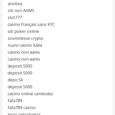
anoboy
siti non AAMS
slot777
casino français sans KYC
siti poker online
scommesse crypto
nuovi casino italia
casino non aams
casino non aams
deposit 5000
deposit 5000
depo 5k
deposit 5000
casino online cambodia
fafa789
fafa789 casino
enzo petrokimya