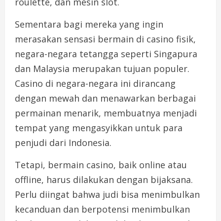
roulette, dan mesin slot.
Sementara bagi mereka yang ingin
merasakan sensasi bermain di casino fisik,
negara-negara tetangga seperti Singapura
dan Malaysia merupakan tujuan populer.
Casino di negara-negara ini dirancang
dengan mewah dan menawarkan berbagai
permainan menarik, membuatnya menjadi
tempat yang mengasyikkan untuk para
penjudi dari Indonesia.
Tetapi, bermain casino, baik online atau
offline, harus dilakukan dengan bijaksana.
Perlu diingat bahwa judi bisa menimbulkan
kecanduan dan berpotensi menimbulkan