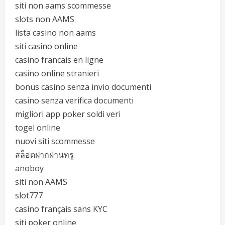
siti non aams scommesse
slots non AAMS
lista casino non aams
siti casino online
casino francais en ligne
casino online stranieri
bonus casino senza invio documenti
casino senza verifica documenti
migliori app poker soldi veri
togel online
nuovi siti scommesse
สล็อตฝากผ่านทรู
anoboy
siti non AAMS
slot777
casino français sans KYC
siti poker online