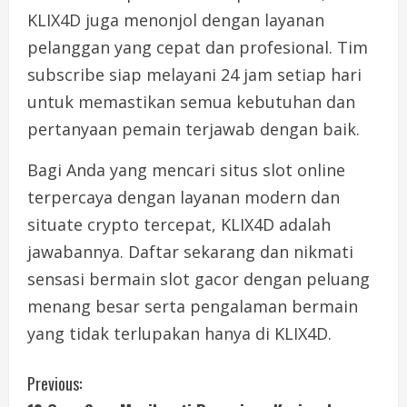
KLIX4D juga menonjol dengan layanan
pelanggan yang cepat dan profesional. Tim
subscribe siap melayani 24 jam setiap hari
untuk memastikan semua kebutuhan dan
pertanyaan pemain terjawab dengan baik.
Bagi Anda yang mencari situs slot online
terpercaya dengan layanan modern dan
situate crypto tercepat, KLIX4D adalah
jawabannya. Daftar sekarang dan nikmati
sensasi bermain slot gacor dengan peluang
menang besar serta pengalaman bermain
yang tidak terlupakan hanya di KLIX4D.
C
Previous: