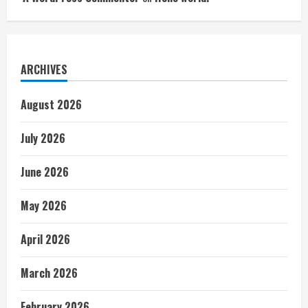
ARCHIVES
August 2026
July 2026
June 2026
May 2026
April 2026
March 2026
February 2026