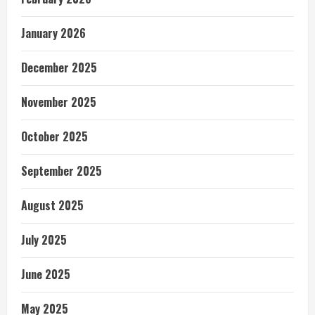
January 2026
December 2025
November 2025
October 2025
September 2025
August 2025
July 2025
June 2025
May 2025