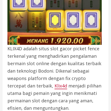
KLIX4D adalah situs slot gacor picket fence
terkenal yang menghadirkan pengalaman
bermain slot online dengan kualitas terbaik
dan teknologi Bodoni. Dikenal sebagai
weapons platform dengan fix crypto
tercepat dan terbaik,
Klix4d
menjadi pilihan
utama bagi pemain yang ingin menikmati
permainan slot dengan cara yang aman,
efisien, dan menguntungkan.