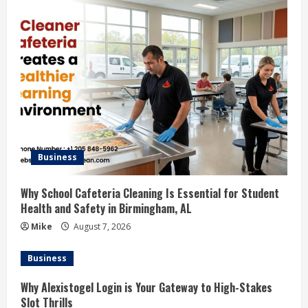
Business
Why School Cafeteria Cleaning Is Essential for Student
Health and Safety in Birmingham, AL
Mike
August 7, 2026
Business
Why Alexistogel Login is Your Gateway to High-Stakes
Slot Thrills