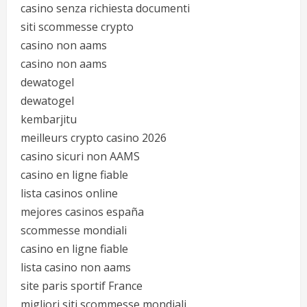
casino senza richiesta documenti
siti scommesse crypto
casino non aams
casino non aams
dewatogel
dewatogel
kembarjitu
meilleurs crypto casino 2026
casino sicuri non AAMS
casino en ligne fiable
lista casinos online
mejores casinos españa
scommesse mondiali
casino en ligne fiable
lista casino non aams
site paris sportif France
migliori siti scommesse mondiali