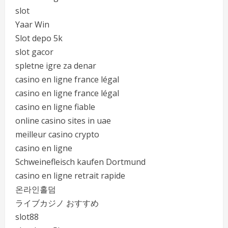
slot
Yaar Win
Slot depo 5k
slot gacor
spletne igre za denar
casino en ligne france légal
casino en ligne france légal
casino en ligne fiable
online casino sites in uae
meilleur casino crypto
casino en ligne
Schweinefleisch kaufen Dortmund
casino en ligne retrait rapide
온라인홀덤
ライブカジノ おすすめ
slot88