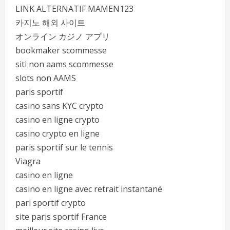
LINK ALTERNATIF MAMEN123
카지노 해외 사이트
オンライン カジノ アプリ
bookmaker scommesse
siti non aams scommesse
slots non AAMS
paris sportif
casino sans KYC crypto
casino en ligne crypto
casino crypto en ligne
paris sportif sur le tennis
Viagra
casino en ligne
casino en ligne avec retrait instantané
pari sportif crypto
site paris sportif France