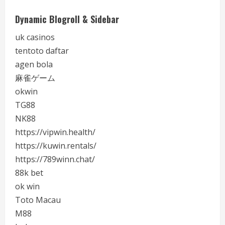
Dynamic Blogroll & Sidebar
uk casinos
tentoto daftar
agen bola
麻雀ゲーム
okwin
TG88
NK88
https://vipwin.health/
https://kuwin.rentals/
https://789winn.chat/
88k bet
ok win
Toto Macau
M88