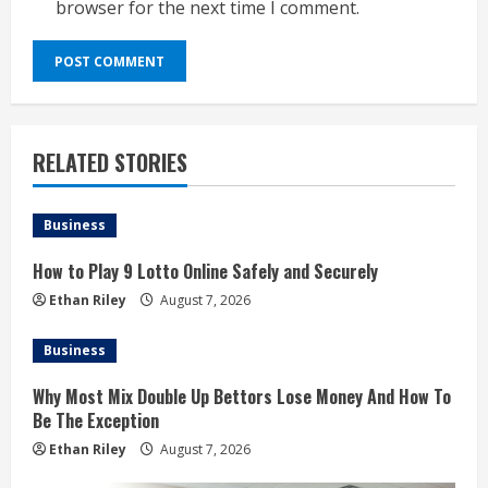
browser for the next time I comment.
RELATED STORIES
Business
How to Play 9 Lotto Online Safely and Securely
Ethan Riley
August 7, 2026
Business
Why Most Mix Double Up Bettors Lose Money And How To
Be The Exception
Ethan Riley
August 7, 2026