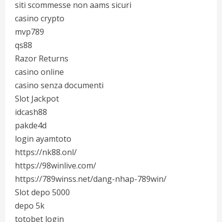
siti scommesse non aams sicuri
casino crypto
mvp789
qs88
Razor Returns
casino online
casino senza documenti
Slot Jackpot
idcash88
pakde4d
login ayamtoto
https://nk88.onl/
https://98winlive.com/
https://789winss.net/dang-nhap-789win/
Slot depo 5000
depo 5k
totobet login