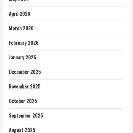
April 2026
March 2026
February 2026
January 2026
December 2025
November 2025
October 2025
September 2025
August 2025