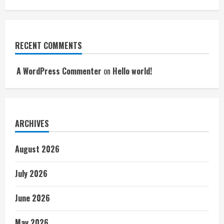
RECENT COMMENTS
A WordPress Commenter
on
Hello world!
ARCHIVES
August 2026
July 2026
June 2026
May 2026