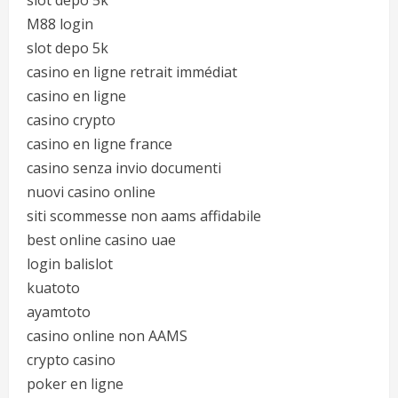
slot depo 5k
M88 login
slot depo 5k
casino en ligne retrait immédiat
casino en ligne
casino crypto
casino en ligne france
casino senza invio documenti
nuovi casino online
siti scommesse non aams affidabile
best online casino uae
login balislot
kuatoto
ayamtoto
casino online non AAMS
crypto casino
poker en ligne