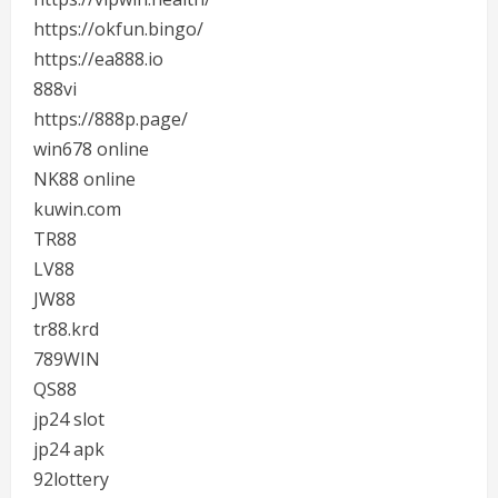
https://okfun.bingo/
https://ea888.io
888vi
https://888p.page/
win678 online
NK88 online
kuwin.com
TR88
LV88
JW88
tr88.krd
789WIN
QS88
jp24 slot
jp24 apk
92lottery