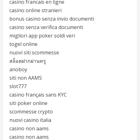
casino francais en ligne
casino online stranieri
bonus casino senza invio documenti
casino senza verifica documenti
migliori app poker soldi veri
togel online
nuovi siti scommesse
สล็อตฝากผ่านทรู
anoboy
siti non AAMS
slot777
casino français sans KYC
siti poker online
scommesse crypto
nuovi casino italia
casino non aams
casino non aams