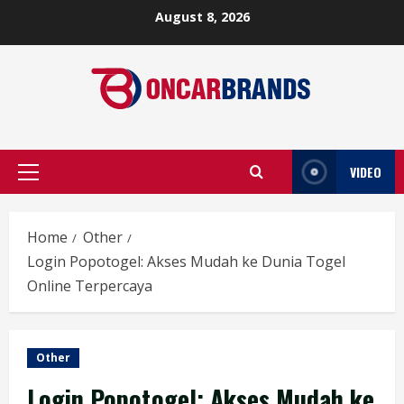
Skip
August 8, 2026
to
content
VIDEO
Primary
Menu
Home
Other
Login Popotogel: Akses Mudah ke Dunia Togel
Online Terpercaya
Other
Login Popotogel: Akses Mudah ke