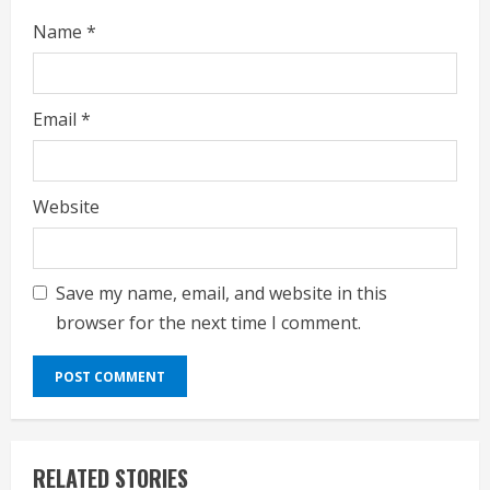
Name
*
Email
*
Website
Save my name, email, and website in this
browser for the next time I comment.
RELATED STORIES