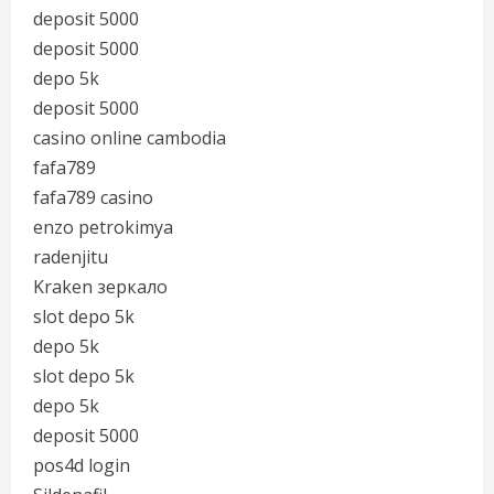
deposit 5000
deposit 5000
depo 5k
deposit 5000
casino online cambodia
fafa789
fafa789 casino
enzo petrokimya
radenjitu
Kraken зеркало
slot depo 5k
depo 5k
slot depo 5k
depo 5k
deposit 5000
pos4d login