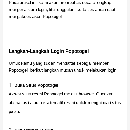
Pada artikel ini, kami akan membahas secara lengkap
mengenai cara login, fitur unggulan, serta tips aman saat
mengakses akun Popotogel.
Langkah-Langkah Login Popotogel
Untuk kamu yang sudah mendaftar sebagai member
Popotogel, berikut langkah mudah untuk melakukan login:
Buka Situs Popotogel
Akses situs resmi Popotogel melalui browser. Gunakan
alamat asli atau link alternatif resmi untuk menghindari situs
palsu.