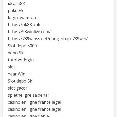
idcash88
pakde4d
login ayamtoto
https://nk88.onl/
https://98winlive.com/
https://789winss.net/dang-nhap-789win/
Slot depo 5000
depo 5k
totobet login
slot
Yaar Win
Slot depo 5k
slot gacor
spletne igre za denar
casino en ligne france légal
casino en ligne france légal
casino en ligne fiable