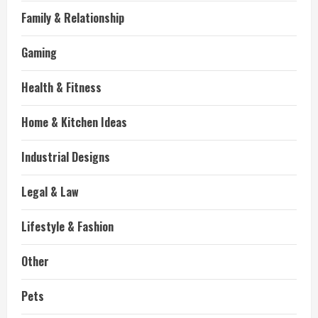
Family & Relationship
Gaming
Health & Fitness
Home & Kitchen Ideas
Industrial Designs
Legal & Law
Lifestyle & Fashion
Other
Pets