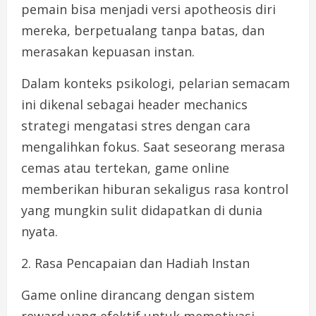
pemain bisa menjadi versi apotheosis diri
mereka, berpetualang tanpa batas, dan
merasakan kepuasan instan.
Dalam konteks psikologi, pelarian semacam
ini dikenal sebagai header mechanics
strategi mengatasi stres dengan cara
mengalihkan fokus. Saat seseorang merasa
cemas atau tertekan, game online
memberikan hiburan sekaligus rasa kontrol
yang mungkin sulit didapatkan di dunia
nyata.
2. Rasa Pencapaian dan Hadiah Instan
Game online dirancang dengan sistem