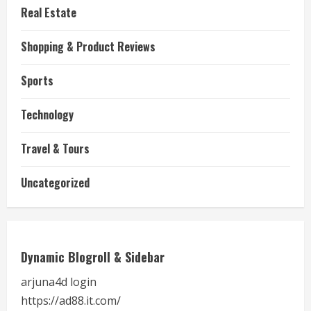
Real Estate
Shopping & Product Reviews
Sports
Technology
Travel & Tours
Uncategorized
Dynamic Blogroll & Sidebar
arjuna4d login
https://ad88.it.com/