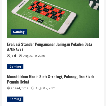
Gaming
Evaluasi Standar Pengamanan Jaringan Peladen Data
AZURA777
jazi
August 10, 2026
Gaming
Menaklukkan Mesin Slot: Strategi, Peluang, Dan Kisah
Pemain Hebat
ahead_time
August 9, 2026
Gaming