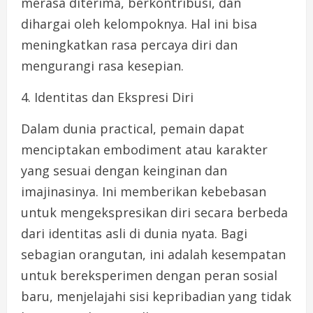
merasa diterima, berkontribusi, dan
dihargai oleh kelompoknya. Hal ini bisa
meningkatkan rasa percaya diri dan
mengurangi rasa kesepian.
4. Identitas dan Ekspresi Diri
Dalam dunia practical, pemain dapat
menciptakan embodiment atau karakter
yang sesuai dengan keinginan dan
imajinasinya. Ini memberikan kebebasan
untuk mengekspresikan diri secara berbeda
dari identitas asli di dunia nyata. Bagi
sebagian orangutan, ini adalah kesempatan
untuk bereksperimen dengan peran sosial
baru, menjelajahi sisi kepribadian yang tidak