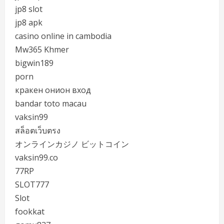
jp8 slot
jp8 apk
casino online in cambodia
Mw365 Khmer
bigwin189
porn
кракен онион вход
bandar toto macau
vaksin99
สล็อตเว็บตรง
オンラインカジノ ビットコイン
vaksin99.co
77RP
SLOT777
Slot
fookkat