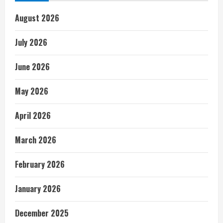
August 2026
July 2026
June 2026
May 2026
April 2026
March 2026
February 2026
January 2026
December 2025