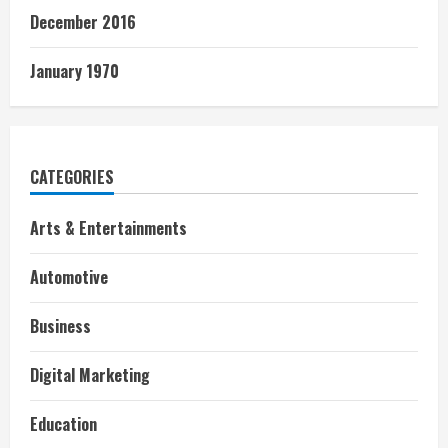
December 2016
January 1970
CATEGORIES
Arts & Entertainments
Automotive
Business
Digital Marketing
Education