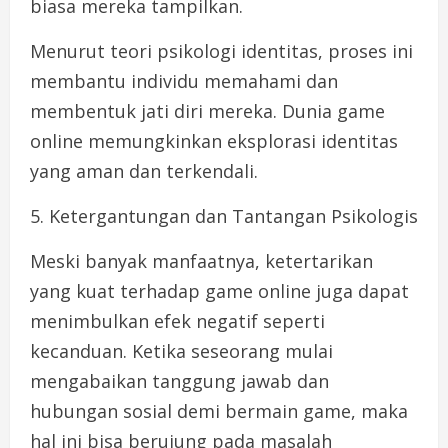
biasa mereka tampilkan.
Menurut teori psikologi identitas, proses ini
membantu individu memahami dan
membentuk jati diri mereka. Dunia game
online memungkinkan eksplorasi identitas
yang aman dan terkendali.
5. Ketergantungan dan Tantangan Psikologis
Meski banyak manfaatnya, ketertarikan
yang kuat terhadap game online juga dapat
menimbulkan efek negatif seperti
kecanduan. Ketika seseorang mulai
mengabaikan tanggung jawab dan
hubungan sosial demi bermain game, maka
hal ini bisa berujung pada masalah