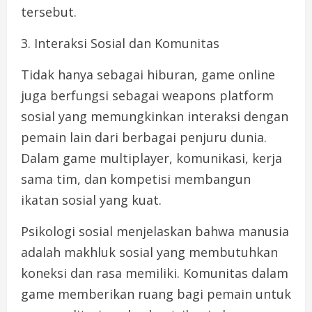
tersebut.
3. Interaksi Sosial dan Komunitas
Tidak hanya sebagai hiburan, game online
juga berfungsi sebagai weapons platform
sosial yang memungkinkan interaksi dengan
pemain lain dari berbagai penjuru dunia.
Dalam game multiplayer, komunikasi, kerja
sama tim, dan kompetisi membangun
ikatan sosial yang kuat.
Psikologi sosial menjelaskan bahwa manusia
adalah makhluk sosial yang membutuhkan
koneksi dan rasa memiliki. Komunitas dalam
game memberikan ruang bagi pemain untuk