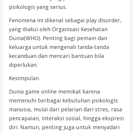
psikologis yang serius.
Fenomena ini dikenal sebagai play disorder,
yang diakui oleh Organisasi Kesehatan
Dunia(WHO). Penting bagi pemain dan
keluarga untuk mengenali tanda-tanda
kecanduan dan mencari bantuan bila
diperlukan.
Kesimpulan
Dunia game online memikat karena
memenuhi berbagai kebutuhan psikologis
manusia, mulai dari pelarian dari stres, rasa
pencapaian, interaksi sosial, hingga ekspresi
diri. Namun, penting juga untuk menyadari