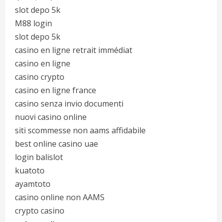
slot depo 5k
M88 login
slot depo 5k
casino en ligne retrait immédiat
casino en ligne
casino crypto
casino en ligne france
casino senza invio documenti
nuovi casino online
siti scommesse non aams affidabile
best online casino uae
login balislot
kuatoto
ayamtoto
casino online non AAMS
crypto casino