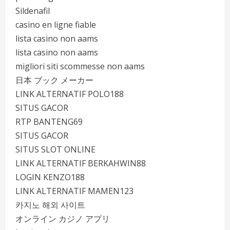
Sildenafil
casino en ligne fiable
lista casino non aams
lista casino non aams
migliori siti scommesse non aams
日本 ブック メーカー
LINK ALTERNATIF POLO188
SITUS GACOR
RTP BANTENG69
SITUS GACOR
SITUS SLOT ONLINE
LINK ALTERNATIF BERKAHWIN88
LOGIN KENZO188
LINK ALTERNATIF MAMEN123
카지노 해외 사이트
オンライン カジノ アプリ