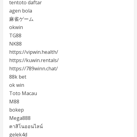
tentoto daftar
agen bola
麻雀ゲーム
okwin
TG88
NK88
https://vipwin.health/
https://kuwin.rentals/
https://789winn.chat/
88k bet
ok win
Toto Macau
M88
bokep
Mega888
คาสิโนออนไลน์
gelek4d