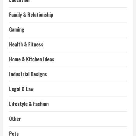
Family & Relationship
Gaming
Health & Fitness
Home & Kitchen Ideas
Industrial Designs
Legal & Law
Lifestyle & Fashion
Other
Pets