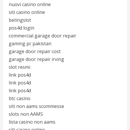
nuovi casino online
siti casino online
betingslot
pos4d login
commercial garage door repair
gaming pc pakistan
garage door repair cost
garage door repair irving
slot resmi
link pos4d
link pos4d
link pos4d
btc casino
siti non aams scommesse
slots non AAMS
lista casino non aams
siti casino online