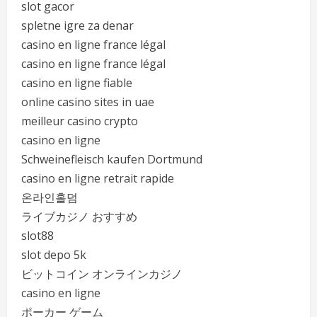
slot gacor
spletne igre za denar
casino en ligne france légal
casino en ligne france légal
casino en ligne fiable
online casino sites in uae
meilleur casino crypto
casino en ligne
Schweinefleisch kaufen Dortmund
casino en ligne retrait rapide
온라인홀덤
ライブカジノ おすすめ
slot88
slot depo 5k
ビットコイン オンラインカジノ
casino en ligne
ポーカー ゲーム