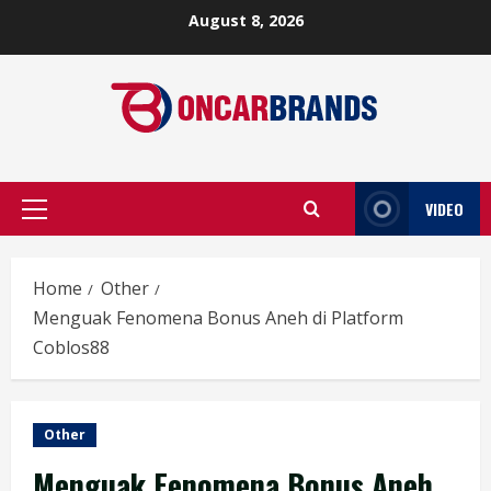
Skip
August 8, 2026
to
content
VIDEO
Primary
Menu
Home
Other
Menguak Fenomena Bonus Aneh di Platform
Coblos88
Other
Menguak Fenomena Bonus Aneh