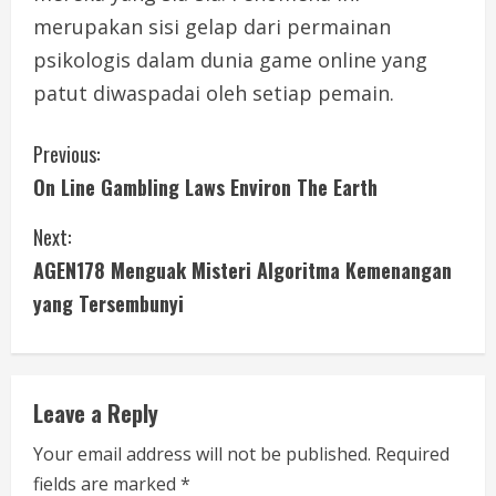
merupakan sisi gelap dari permainan
psikologis dalam dunia game online yang
patut diwaspadai oleh setiap pemain.
C
Previous:
On Line Gambling Laws Environ The Earth
o
Next:
n
AGEN178 Menguak Misteri Algoritma Kemenangan
t
yang Tersembunyi
i
n
Leave a Reply
u
Your email address will not be published.
Required
e
fields are marked
*