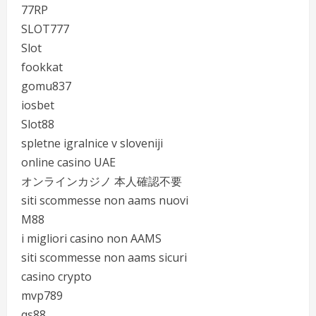
77RP
SLOT777
Slot
fookkat
gomu837
iosbet
Slot88
spletne igralnice v sloveniji
online casino UAE
オンラインカジノ 本人確認不要
siti scommesse non aams nuovi
M88
i migliori casino non AAMS
siti scommesse non aams sicuri
casino crypto
mvp789
qs88