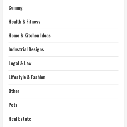
Gaming
Health & Fitness
Home & Kitchen Ideas
Industrial Designs
Legal & Law
Lifestyle & Fashion
Other
Pets
Real Estate