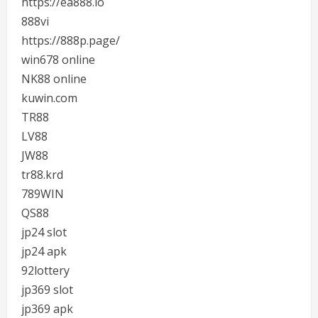
https://ea888.io
888vi
https://888p.page/
win678 online
NK88 online
kuwin.com
TR88
LV88
JW88
tr88.krd
789WIN
QS88
jp24 slot
jp24 apk
92lottery
jp369 slot
jp369 apk