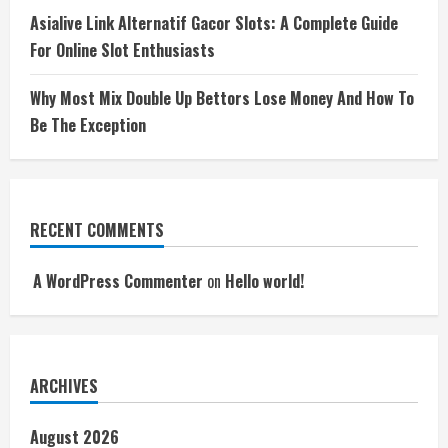
Asialive Link Alternatif Gacor Slots: A Complete Guide
For Online Slot Enthusiasts
Why Most Mix Double Up Bettors Lose Money And How To
Be The Exception
RECENT COMMENTS
A WordPress Commenter
on
Hello world!
ARCHIVES
August 2026