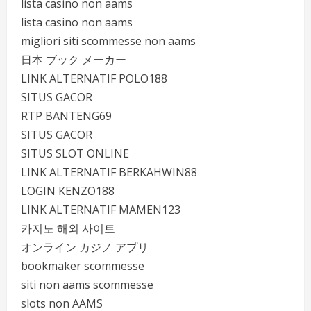
lista casino non aams
lista casino non aams
migliori siti scommesse non aams
日本 ブック メーカー
LINK ALTERNATIF POLO188
SITUS GACOR
RTP BANTENG69
SITUS GACOR
SITUS SLOT ONLINE
LINK ALTERNATIF BERKAHWIN88
LOGIN KENZO188
LINK ALTERNATIF MAMEN123
카지노 해외 사이트
オンライン カジノ アプリ
bookmaker scommesse
siti non aams scommesse
slots non AAMS