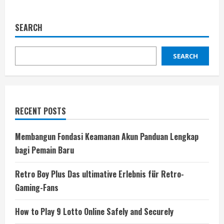
SEARCH
SEARCH
RECENT POSTS
Membangun Fondasi Keamanan Akun Panduan Lengkap
bagi Pemain Baru
Retro Boy Plus Das ultimative Erlebnis für Retro-
Gaming-Fans
How to Play 9 Lotto Online Safely and Securely