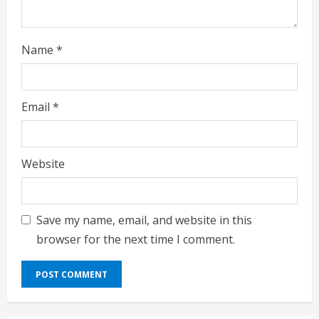
Name
*
Email
*
Website
Save my name, email, and website in this
browser for the next time I comment.