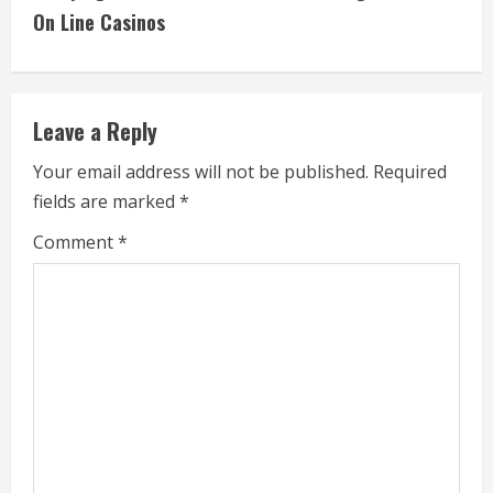
i
On Line Casinos
n
u
Leave a Reply
e
Your email address will not be published.
Required
fields are marked
*
R
Comment
*
e
a
d
i
n
g