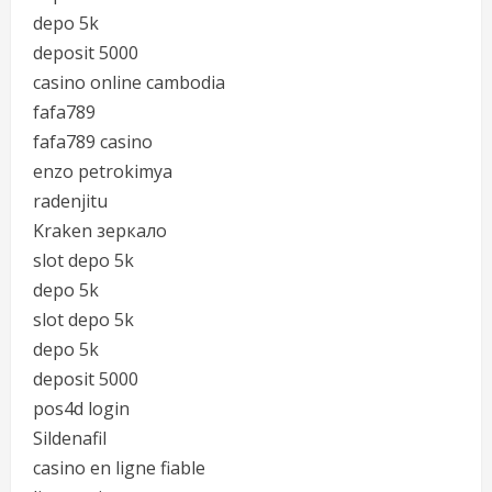
depo 5k
deposit 5000
casino online cambodia
fafa789
fafa789 casino
enzo petrokimya
radenjitu
Kraken зеркало
slot depo 5k
depo 5k
slot depo 5k
depo 5k
deposit 5000
pos4d login
Sildenafil
casino en ligne fiable