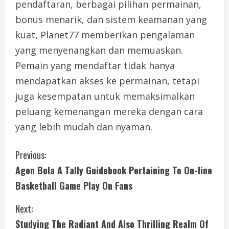
pendaftaran, berbagai pilihan permainan,
bonus menarik, dan sistem keamanan yang
kuat, Planet77 memberikan pengalaman
yang menyenangkan dan memuaskan.
Pemain yang mendaftar tidak hanya
mendapatkan akses ke permainan, tetapi
juga kesempatan untuk memaksimalkan
peluang kemenangan mereka dengan cara
yang lebih mudah dan nyaman.
C
Previous:
Agen Bola A Tally Guidebook Pertaining To On-line
o
Basketball Game Play On Fans
n
Next:
t
Studying The Radiant And Also Thrilling Realm Of