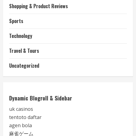
Shopping & Product Reviews
Sports
Technology
Travel & Tours
Uncategorized
Dynamic Blogroll & Sidebar
uk casinos
tentoto daftar
agen bola
麻雀ゲーム