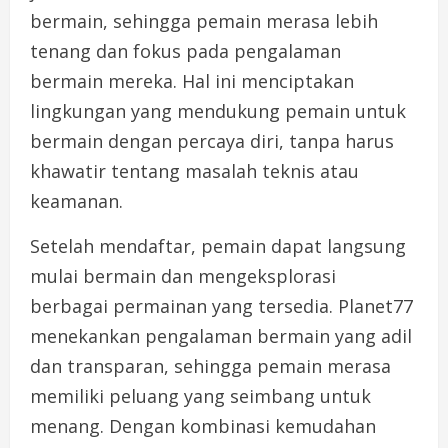
bermain, sehingga pemain merasa lebih
tenang dan fokus pada pengalaman
bermain mereka. Hal ini menciptakan
lingkungan yang mendukung pemain untuk
bermain dengan percaya diri, tanpa harus
khawatir tentang masalah teknis atau
keamanan.
Setelah mendaftar, pemain dapat langsung
mulai bermain dan mengeksplorasi
berbagai permainan yang tersedia. Planet77
menekankan pengalaman bermain yang adil
dan transparan, sehingga pemain merasa
memiliki peluang yang seimbang untuk
menang. Dengan kombinasi kemudahan