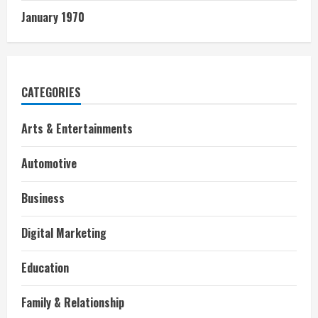
January 1970
CATEGORIES
Arts & Entertainments
Automotive
Business
Digital Marketing
Education
Family & Relationship