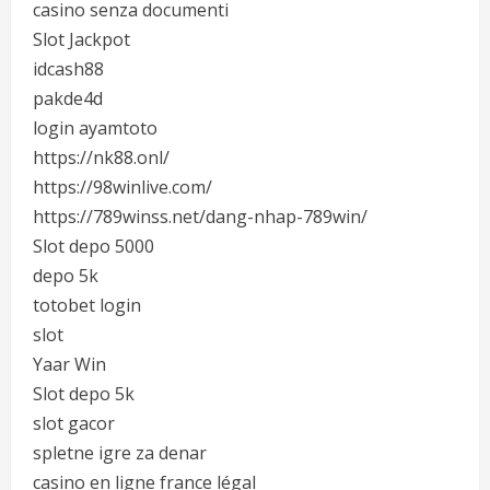
casino senza documenti
Slot Jackpot
idcash88
pakde4d
login ayamtoto
https://nk88.onl/
https://98winlive.com/
https://789winss.net/dang-nhap-789win/
Slot depo 5000
depo 5k
totobet login
slot
Yaar Win
Slot depo 5k
slot gacor
spletne igre za denar
casino en ligne france légal