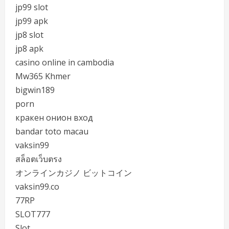
jp99 slot
jp99 apk
jp8 slot
jp8 apk
casino online in cambodia
Mw365 Khmer
bigwin189
porn
кракен онион вход
bandar toto macau
vaksin99
สล็อตเว็บตรง
オンラインカジノ ビットコイン
vaksin99.co
77RP
SLOT777
Slot