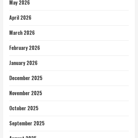
May 2026
April 2026
March 2026
February 2026
January 2026
December 2025
November 2025
October 2025
September 2025