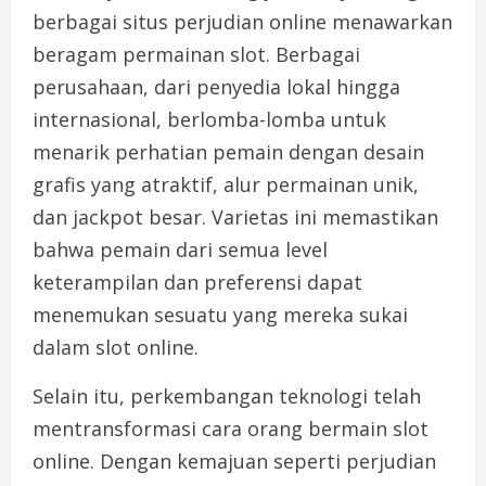
berbagai situs perjudian online menawarkan
beragam permainan slot. Berbagai
perusahaan, dari penyedia lokal hingga
internasional, berlomba-lomba untuk
menarik perhatian pemain dengan desain
grafis yang atraktif, alur permainan unik,
dan jackpot besar. Varietas ini memastikan
bahwa pemain dari semua level
keterampilan dan preferensi dapat
menemukan sesuatu yang mereka sukai
dalam slot online.
Selain itu, perkembangan teknologi telah
mentransformasi cara orang bermain slot
online. Dengan kemajuan seperti perjudian