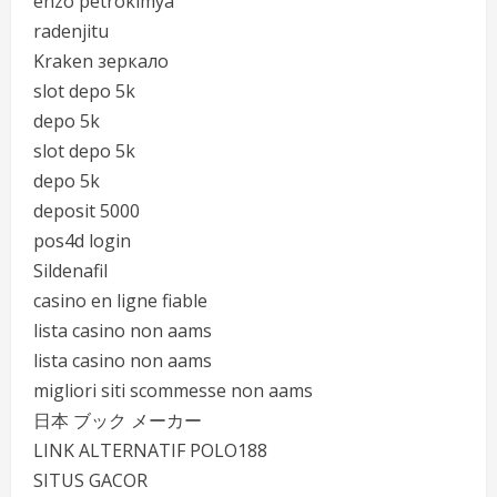
enzo petrokimya
radenjitu
Kraken зеркало
slot depo 5k
depo 5k
slot depo 5k
depo 5k
deposit 5000
pos4d login
Sildenafil
casino en ligne fiable
lista casino non aams
lista casino non aams
migliori siti scommesse non aams
日本 ブック メーカー
LINK ALTERNATIF POLO188
SITUS GACOR