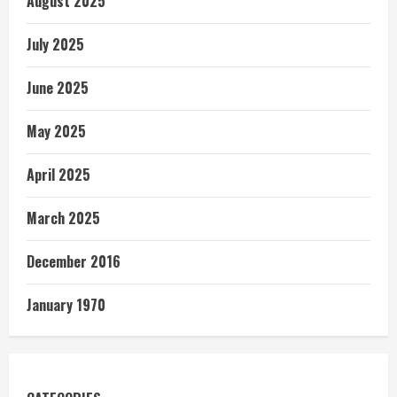
August 2025
July 2025
June 2025
May 2025
April 2025
March 2025
December 2016
January 1970