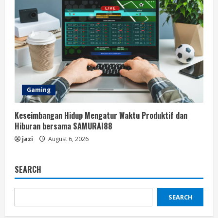
Gaming
Keseimbangan Hidup Mengatur Waktu Produktif dan
Hiburan bersama SAMURAI88
jazi
August 6, 2026
SEARCH
SEARCH