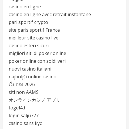
casino en ligne
casino en ligne avec retrait instantané
pari sportif crypto
site paris sportif France
meilleur site casino live
casino esteri sicuri
migliori siti di poker online
poker online con soldi veri
nuovi casino italiani
najboljši online casino
เว็บตรง 2026
siti non AAMS
オンラインカジノ アプリ
togel4d
login salju777
casino sans kyc