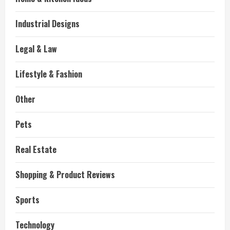
Industrial Designs
Legal & Law
Lifestyle & Fashion
Other
Pets
Real Estate
Shopping & Product Reviews
Sports
Technology