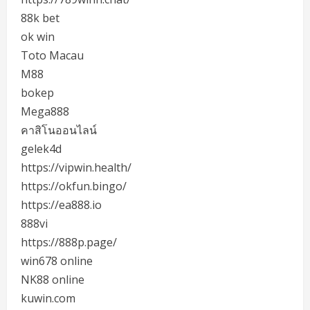
88k bet
ok win
Toto Macau
M88
bokep
Mega888
คาสิโนออนไลน์
gelek4d
https://vipwin.health/
https://okfun.bingo/
https://ea888.io
888vi
https://888p.page/
win678 online
NK88 online
kuwin.com