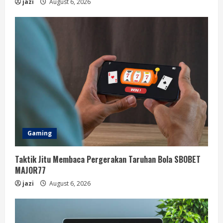
jazi
August 6, 2026
Gaming
Taktik Jitu Membaca Pergerakan Taruhan Bola SBOBET
MAJOR77
jazi
August 6, 2026