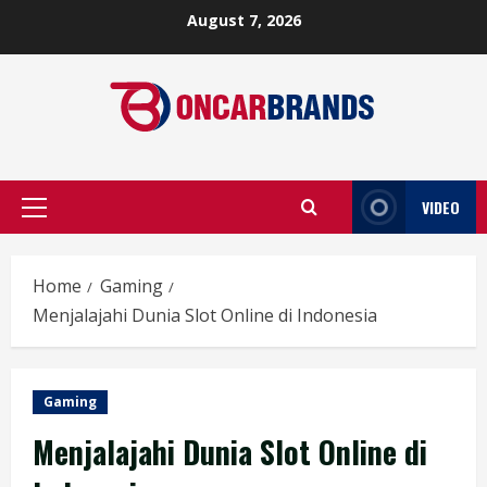
Skip
August 7, 2026
to
content
VIDEO
Primary
Menu
Home
Gaming
Menjalajahi Dunia Slot Online di Indonesia
Gaming
Menjalajahi Dunia Slot Online di