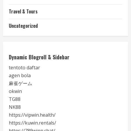
Travel & Tours
Uncategorized
Dynamic Blogroll & Sidebar
tentoto daftar
agen bola
麻雀ゲーム
okwin
TG88
NK88
https://vipwin.health/
https://kuwin.rentals/
https://789winn.chat/