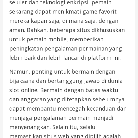
seluler dan teknologi enkripsi, pemain
sekarang dapat menikmati game favorit
mereka kapan saja, di mana saja, dengan
aman. Bahkan, beberapa situs dikhususkan
untuk pemain mobile, memberikan
peningkatan pengalaman permainan yang
lebih baik dan lebih lancar di platform ini.
Namun, penting untuk bermain dengan
bijaksana dan bertanggung jawab di dunia
slot online. Bermain dengan batas waktu
dan anggaran yang ditetapkan sebelumnya
dapat membantu mencegah kecanduan dan
menjaga pengalaman bermain menjadi
menyenangkan. Selain itu, selalu
memastikan situs web yang dipilih adalah