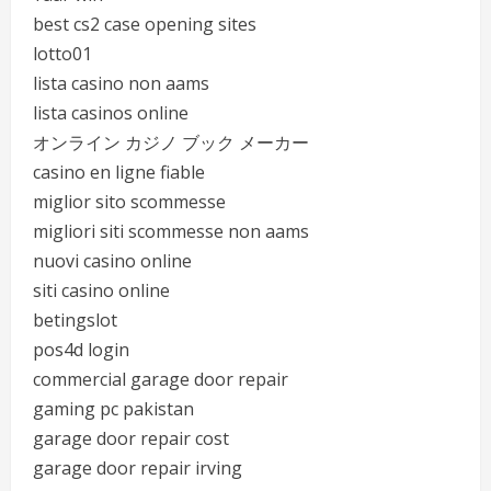
best cs2 case opening sites
lotto01
lista casino non aams
lista casinos online
オンライン カジノ ブック メーカー
casino en ligne fiable
miglior sito scommesse
migliori siti scommesse non aams
nuovi casino online
siti casino online
betingslot
pos4d login
commercial garage door repair
gaming pc pakistan
garage door repair cost
garage door repair irving