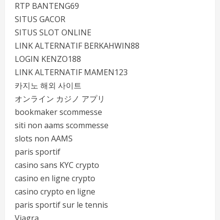
RTP BANTENG69
SITUS GACOR
SITUS SLOT ONLINE
LINK ALTERNATIF BERKAHWIN88
LOGIN KENZO188
LINK ALTERNATIF MAMEN123
카지노 해외 사이트
オンライン カジノ アプリ
bookmaker scommesse
siti non aams scommesse
slots non AAMS
paris sportif
casino sans KYC crypto
casino en ligne crypto
casino crypto en ligne
paris sportif sur le tennis
Viagra