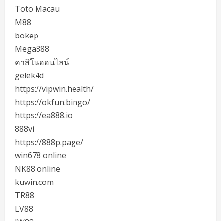
Toto Macau
M88
bokep
Mega888
คาสิโนออนไลน์
gelek4d
https://vipwin.health/
https://okfun.bingo/
https://ea888.io
888vi
https://888p.page/
win678 online
NK88 online
kuwin.com
TR88
LV88