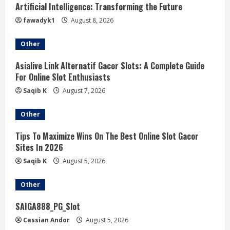
Artificial Intelligence: Transforming the Future
fawadyk1
August 8, 2026
Other
Asialive Link Alternatif Gacor Slots: A Complete Guide
For Online Slot Enthusiasts
Saqib K
August 7, 2026
Other
Tips To Maximize Wins On The Best Online Slot Gacor
Sites In 2026
Saqib K
August 5, 2026
Other
SAIGA888_PG_Slot
Cassian Andor
August 5, 2026