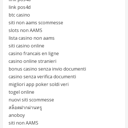
link pos4d
btc casino
siti non aams scommesse
slots non AAMS
lista casino non aams
siti casino online
casino francais en ligne
casino online stranieri
bonus casino senza invio documenti
casino senza verifica documenti
migliori app poker soldi veri
togel online
nuovi siti scommesse
สล็อตฝากผ่านทรู
anoboy
siti non AAMS