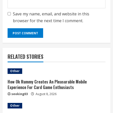
Save my name, email, and website in this
browser for the next time I comment.
RELATED STORIES
Other
How Ok Rummy Creates An Pleasurable Mobile
Experience For Card Game Enthusiasts
seoking03
August 8, 2026
Other