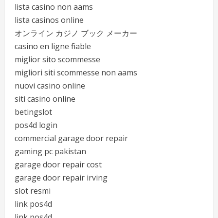
lista casino non aams
lista casinos online
オンライン カジノ ブック メーカー
casino en ligne fiable
miglior sito scommesse
migliori siti scommesse non aams
nuovi casino online
siti casino online
betingslot
pos4d login
commercial garage door repair
gaming pc pakistan
garage door repair cost
garage door repair irving
slot resmi
link pos4d
link pos4d