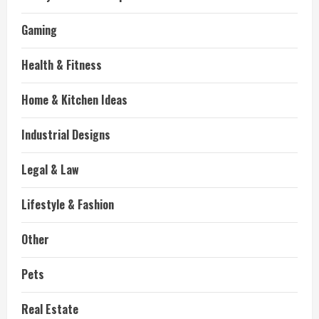
Gaming
Health & Fitness
Home & Kitchen Ideas
Industrial Designs
Legal & Law
Lifestyle & Fashion
Other
Pets
Real Estate