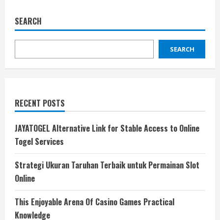
SEARCH
SEARCH
RECENT POSTS
JAYATOGEL Alternative Link for Stable Access to Online
Togel Services
Strategi Ukuran Taruhan Terbaik untuk Permainan Slot
Online
This Enjoyable Arena Of Casino Games Practical
Knowledge