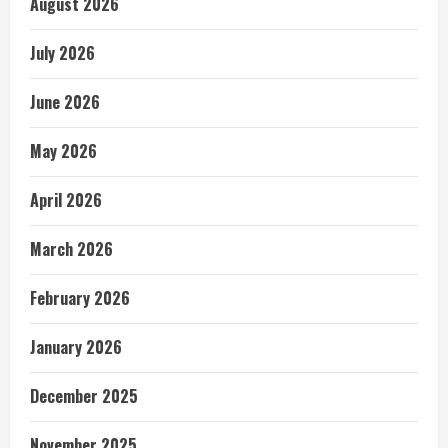
August 2026
July 2026
June 2026
May 2026
April 2026
March 2026
February 2026
January 2026
December 2025
November 2025