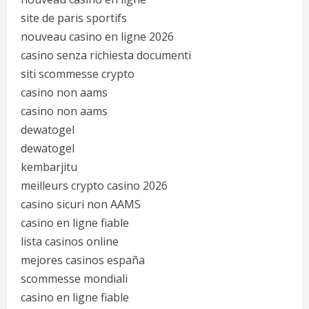
site de paris sportifs
nouveau casino en ligne 2026
casino senza richiesta documenti
siti scommesse crypto
casino non aams
casino non aams
dewatogel
dewatogel
kembarjitu
meilleurs crypto casino 2026
casino sicuri non AAMS
casino en ligne fiable
lista casinos online
mejores casinos españa
scommesse mondiali
casino en ligne fiable